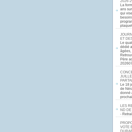
2026-2
La form
ans sur
qui vis
besoins
program
plaquett
JOURN
ET DE
Le quat
dédié a
âgées, 
Retrouv
Père a
20260
CONCE
JUILLE
PARTA
Le 18 j
de Néra
donné a
procha
LES R
ND DE
- Retr
PROPOS
VOTE 
DURAB