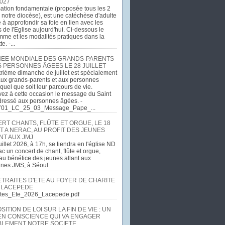
027
ation fondamentale (proposée tous les 2
 notre diocèse), est une catéchèse d'adulte
e à approfondir sa foie en lien avec les
 de l'Eglise aujourd'hui. Ci-dessous le
me et les modalités pratiques dans la
e. -...
EE MONDIALE DES GRANDS-PARENTS
S PERSONNES ÂGEES LE 28 JUILLET
rième dimanche de juillet est spécialement
ux grands-parents et aux personnes
quel que soit leur parcours de vie.
ez à cette occasion le message du Saint
dressé aux personnes âgées. -
701_LC_25_03_Message_Pape_...
RT CHANTS, FLÛTE ET ORGUE, LE 18
T A NERAC, AU PROFIT DES JEUNES
NT AUX JMJ
uillet 2026, à 17h, se tiendra en l'église ND
c un concert de chant, flûte et orgue,
u bénéfice des jeunes allant aux
ines JMS, à Séoul.
ETRAITES D'ETE AU FOYER DE CHARITE
 LACEPEDE
aites_Ete_2026_Lacepede.pdf
ITION DE LOI SUR LA FIN DE VIE : UN
EN CONSCIENCE QUI VA ENGAGER
LEMENT NOTRE SOCIETE