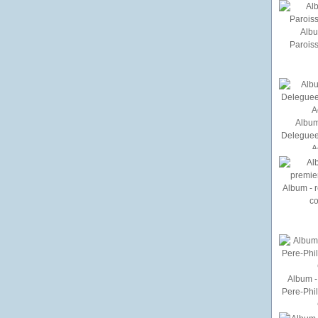
Albu
Paroiss
Album
Deleguee
A
Album - r
c
Album - 
Pere-Phi