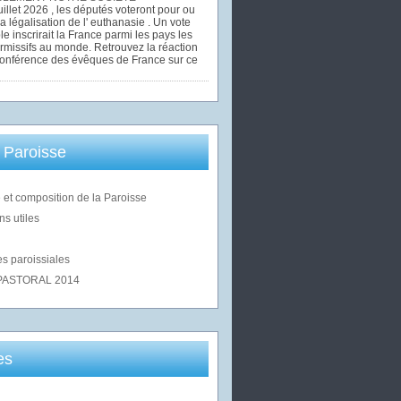
uillet 2026 , les députés voteront pour ou
la légalisation de l' euthanasie . Un vote
le inscrirait la France parmi les pays les
rmissifs au monde. Retrouvez la réaction
Conférence des évêques de France sur ce
 Paroisse
 et composition de la Paroisse
ns utiles
s paroissiales
PASTORAL 2014
es