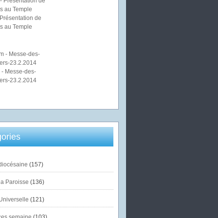
Présentation de
s au Temple
 - Messe-des-
ers-23.2.2014
ories
diocésaine
(157)
la Paroisse
(136)
Universelle
(121)
es semaine
(103)