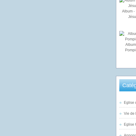
Album - 
Jésu
Album
Pompi
Catég
Eglise 
Vie de 
Eglise 
Annonc