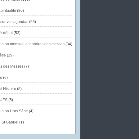
piritualité
(80)
 sur vos agendas
(66)
té-débat
(53)
'Union mensuel et horaires des messes
(34)
èse
(29)
es des Messes
(7)
se
(6)
et Histoire
(5)
UES
(5)
'Union Hors Série
(4)
 St Gabriel
(1)