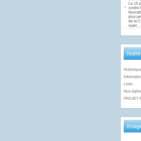
Le 15 j
contre 
favorab
plus pe
de la 
sujet....
Notre
Historique
Informatio
Links
Nos église
PROJET 
Imag