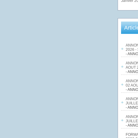
Janvier 2
Artic
ANNON
2026 -
- ANNO
ANNON
AOUT 2
- ANNO
ANNON
02 AOU
- ANNO
ANNON
JUILLE
- ANNO
ANNON
JUILLE
- ANNO
FORMA