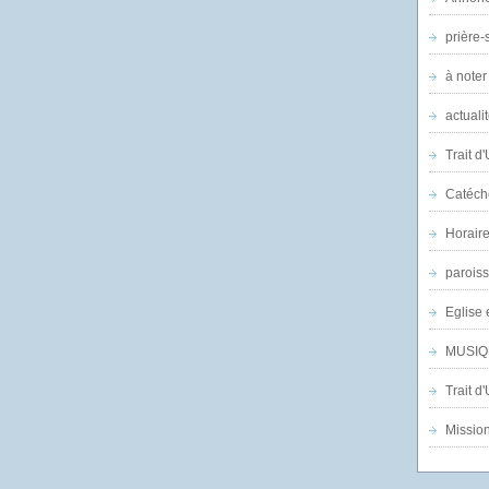
prière-s
à noter
actuali
Trait d
Catéch
Horair
parois
Eglise 
MUSIQ
Trait d
Mission