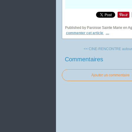
Published by Paroisse Sainte Marie en A
commenter cet article
…
<< CINE-RENCONTRE autour de
Commentaires
Ajouter un commentaire