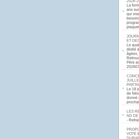
2026-2
La form
ans sur
qui vis
besoins
program
plaquett
JOURN
ET DE
Le quat
dédié a
âgées, 
Retrouv
Père a
20260
CONCE
JUILLE
PARTA
Le 18 j
de Néra
donné a
procha
LES R
ND DE
- Retr
PROPOS
VOTE 
DURAB