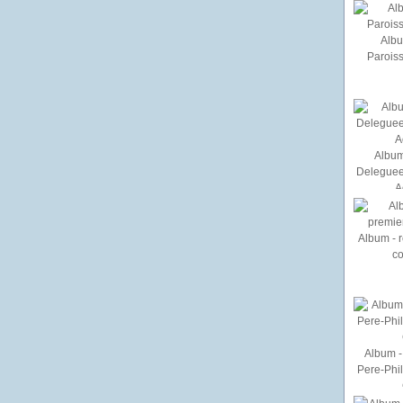
Albu
Paroiss
Album
Deleguee
A
Album - r
c
Album - 
Pere-Phi