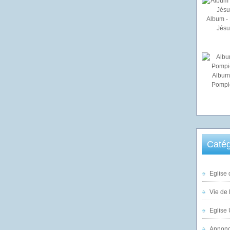
Album - 
Jésu
Album
Pompi
Catég
Eglise 
Vie de 
Eglise 
Annonc