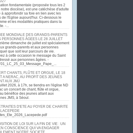
027
ation fondamentale (proposée tous les 2
 notre diocèse), est une catéchèse d'adulte
e à approfondir sa foie en lien avec les
 de l'Eglise aujourd'hui. Ci-dessous le
me et les modalités pratiques dans la
e. -...
EE MONDIALE DES GRANDS-PARENTS
S PERSONNES ÂGEES LE 28 JUILLET
rième dimanche de juillet est spécialement
ux grands-parents et aux personnes
quel que soit leur parcours de vie.
ez à cette occasion le message du Saint
dressé aux personnes âgées. -
701_LC_25_03_Message_Pape_...
RT CHANTS, FLÛTE ET ORGUE, LE 18
T A NERAC, AU PROFIT DES JEUNES
NT AUX JMJ
uillet 2026, à 17h, se tiendra en l'église ND
c un concert de chant, flûte et orgue,
u bénéfice des jeunes allant aux
ines JMS, à Séoul.
ETRAITES D'ETE AU FOYER DE CHARITE
 LACEPEDE
aites_Ete_2026_Lacepede.pdf
ITION DE LOI SUR LA FIN DE VIE : UN
EN CONSCIENCE QUI VA ENGAGER
LEMENT NOTRE SOCIETE