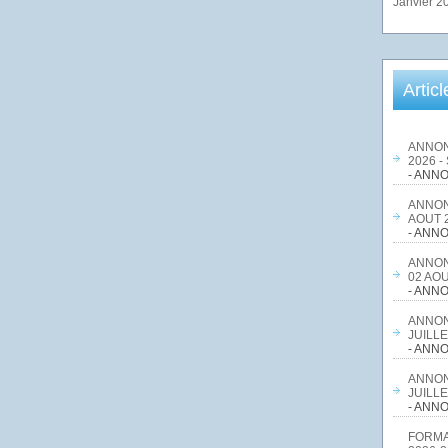
Janvier 2
Artic
ANNON
2026 -
- ANNO
ANNON
AOUT 2
- ANNO
ANNON
02 AOU
- ANNO
ANNON
JUILLE
- ANNO
ANNON
JUILLE
- ANNO
FORMA