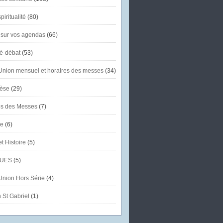
piritualité
(80)
 sur vos agendas
(66)
té-débat
(53)
'Union mensuel et horaires des messes
(34)
èse
(29)
es des Messes
(7)
se
(6)
et Histoire
(5)
UES
(5)
'Union Hors Série
(4)
 St Gabriel
(1)