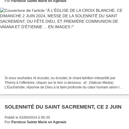
ET D'ÉTIENNE ... EN IMAGES !
Par
Paroisse Sainte Marie en Agenais
Si vous souhaitez ré-écouter, ou écouter, le chant tahitien interprété par
Thierry à l'offertoire, cliquer sur le lien ci-dessous : et : (Vatican Media)
L'Eucharistie, réponse de Dieu à la faim profonde du cœur humain selon le
Pape Dans un post publié...
SOLENNITÉ DU SAINT SACREMENT, CE 2 JUIN
Publié le 02/06/2024 à 06:30
Par
Paroisse Sainte Marie en Agenais