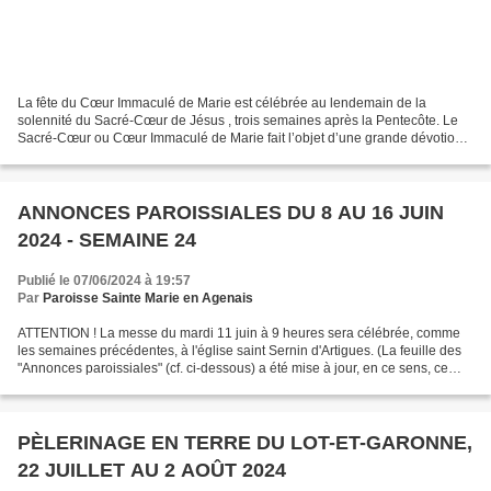
La fête du Cœur Immaculé de Marie est célébrée au lendemain de la
solennité du Sacré-Cœur de Jésus , trois semaines après la Pentecôte. Le
Sacré-Cœur ou Cœur Immaculé de Marie fait l’objet d’une grande dévotion
mariale depuis les apparitions de Fatima,...
ANNONCES PAROISSIALES DU 8 AU 16 JUIN
2024 - SEMAINE 24
Publié le 07/06/2024 à 19:57
Par
Paroisse Sainte Marie en Agenais
ATTENTION ! La messe du mardi 11 juin à 9 heures sera célébrée, comme
les semaines précédentes, à l'église saint Sernin d'Artigues. (La feuille des
"Annonces paroissiales" (cf. ci-dessous) a été mise à jour, en ce sens, ce
vendredi 7 juin 2024 à 21h00)...
PÈLERINAGE EN TERRE DU LOT-ET-GARONNE,
22 JUILLET AU 2 AOÛT 2024