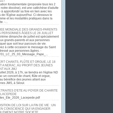
027
ation fondamentale (proposée tous les 2
 notre diocèse), est une catéchèse d'adulte
e à approfondir sa foie en lien avec les
 de l'Eglise aujourd'hui. Ci-dessous le
me et les modalités pratiques dans la
e. -...
EE MONDIALE DES GRANDS-PARENTS
S PERSONNES ÂGEES LE 28 JUILLET
rième dimanche de juillet est spécialement
ux grands-parents et aux personnes
quel que soit leur parcours de vie.
ez à cette occasion le message du Saint
dressé aux personnes âgées. -
701_LC_25_03_Message_Pape_...
RT CHANTS, FLÛTE ET ORGUE, LE 18
T A NERAC, AU PROFIT DES JEUNES
NT AUX JMJ
uillet 2026, à 17h, se tiendra en l'église ND
c un concert de chant, flûte et orgue,
u bénéfice des jeunes allant aux
ines JMS, à Séoul.
ETRAITES D'ETE AU FOYER DE CHARITE
 LACEPEDE
aites_Ete_2026_Lacepede.pdf
ITION DE LOI SUR LA FIN DE VIE : UN
EN CONSCIENCE QUI VA ENGAGER
LEMENT NOTRE SOCIETE