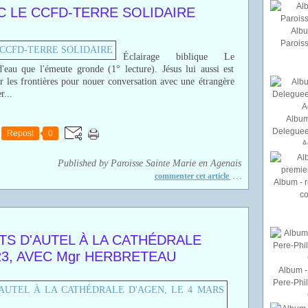
C LE CCFD-TERRE SOLIDAIRE
Albu
Paroiss
Éclairage biblique Le
eau que l'émeute gronde (1° lecture). Jésus lui aussi est
ser les frontières pour nouer conversation avec une étrangère
r...
Album
Deleguee
Repost
0
A
Published by Paroisse Sainte Marie en Agenais
…
commenter cet article
Album - r
c
S D'AUTEL À LA CATHÉDRALE
23, AVEC Mgr HERBRETEAU
Album - 
Pere-Phi