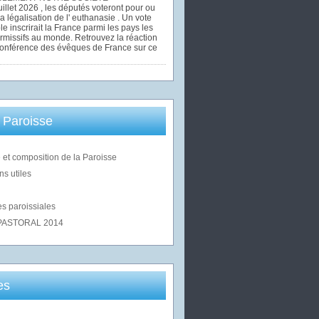
uillet 2026 , les députés voteront pour ou
la légalisation de l' euthanasie . Un vote
le inscrirait la France parmi les pays les
rmissifs au monde. Retrouvez la réaction
Conférence des évêques de France sur ce
 Paroisse
 et composition de la Paroisse
ns utiles
s paroissiales
PASTORAL 2014
es