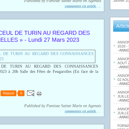
Published by Paroisse Sainte Marie en Agenais
Janvier 2
…
commenter cet article
Artic
CEUL DE TURIN AU REGARD DES
LES » - Lundi 27 Mars 2023
ANNON
2026 -
- ANNO
ANNON
AOUT 2
 DE TURIN AU REGARD DES CONNAISSANCES
- ANNO
 à 20h Salle des Fêtes de Feugarolles (En face de la
ANNON
02 AOU
- ANNO
ANNON
Repost
0
JUILLE
- ANNO
Published by Paroisse Sainte Marie en Agenais
ANNON
…
commenter cet article
JUILLE
- ANNO
FORMA