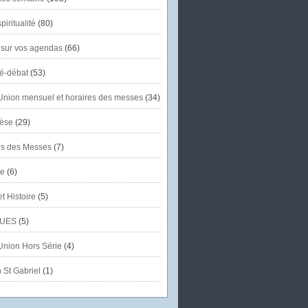
piritualité
(80)
 sur vos agendas
(66)
té-débat
(53)
'Union mensuel et horaires des messes
(34)
èse
(29)
es des Messes
(7)
se
(6)
et Histoire
(5)
UES
(5)
'Union Hors Série
(4)
 St Gabriel
(1)