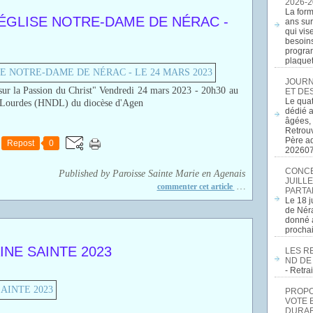
2026-2
La form
 ÉGLISE NOTRE-DAME DE NÉRAC -
ans sur
qui vis
besoins
program
plaquett
JOURN
la Passion du Christ" Vendredi 24 mars 2023 - 20h30 au
ET DE
Le quat
e Lourdes (HNDL) du diocèse d'Agen
dédié a
âgées, 
Retrouv
Père a
Repost
0
20260
CONCE
Published by Paroisse Sainte Marie en Agenais
JUILLE
…
commenter cet article
PARTA
Le 18 j
de Néra
donné a
procha
INE SAINTE 2023
LES R
ND DE
- Retr
PROPOS
VOTE 
DURAB