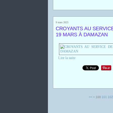
9 mars 2023
CROYANTS AU SERVICE 
19 MARS À DAMAZAN
Lire la suite
<<
<
100
101
102