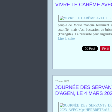
VIVRE LE CARÊME AVE
peuple de Moïse manque tellement d'
assoiffé, mais c'est l'occasion de bri
(Évangile). La précarité peut engendre
Lire la suite
12 mars 2023
JOURNÉE DES SERVANT
D'AGEN, LE 4 MARS 20