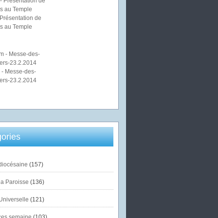
Présentation de
s au Temple
 - Messe-des-
ers-23.2.2014
ories
diocésaine
(157)
la Paroisse
(136)
Universelle
(121)
es semaine
(103)