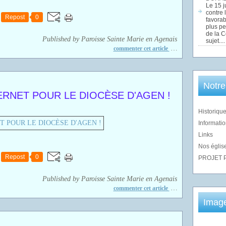
Le 15 j
contre 
Repost
0
favorab
plus pe
de la 
Published by Paroisse Sainte Marie en Agenais
sujet....
…
commenter cet article
Notre
ERNET POUR LE DIOCÈSE D'AGEN !
Historique
Informatio
Links
Nos église
Repost
0
PROJET 
Published by Paroisse Sainte Marie en Agenais
…
commenter cet article
Imag