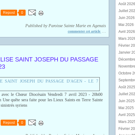
Août 202
Juillet 20
Repost
0
Juin 202
Mai 2026
Published by Paroisse Sainte Marie en Agenais
…
commenter cet article
Avril 202
Mars 202
Février 2
Janvier 2
GLISE SAINT JOSEPH DU PASSAGE
Décembr
23
Novembr
Octobre 
Septembr
Août 202
Juillet 20
 le Chœur Diocésain Vendredi 7 avril 2023 - 20h00
 Une quête sera faite pour les Lieux Saints en Terre Sainte
Juin 202
sinistrés syriens
Mai 2025
Avril 202
Mars 202
Repost
0
Février 2