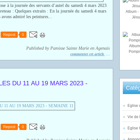
sse à la journée des servants d’autel du samedi 4 mars 2023
eteau : Quelques extraits : En la journée du samedi 4 mars
Album - 
 avons admiré les peintures...
Jésu
Repost
0
Album
Published by Paroisse Sainte Marie en Agenais
Pompi
…
commenter cet article
S DU 11 AU 19 MARS 2023 -
Catég
Eglise 
Vie de 
Repost
0
Eglise 
Annonc