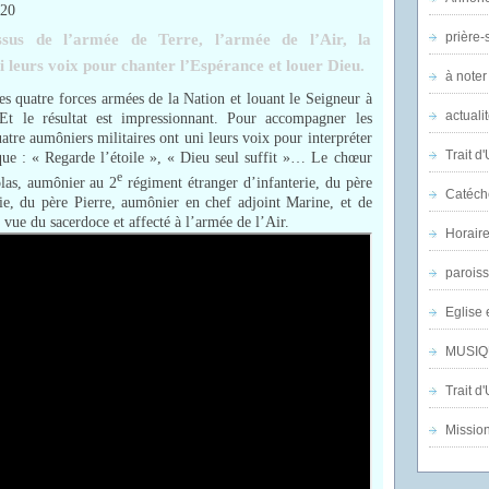
/20
prière-s
ssus de l’armée de Terre, l’armée de l’Air, la
 leurs voix pour chanter l’Espérance et louer Dieu.
à noter
es quatre forces armées de la Nation et louant le Seigneur à
actuali
 Et le résultat est impressionnant. Pour accompagner les
atre aumôniers militaires ont uni leurs voix pour interpréter
Trait d
ique : « Regarde l’étoile », « Dieu seul suffit »… Le chœur
e
olas, aumônier au 2
régiment étranger d’infanterie, du père
Catéch
e, du père Pierre, aumônier en chef adjoint Marine, et de
vue du sacerdoce et affecté à l’armée de l’Air.
Horair
parois
Eglise 
MUSIQ
Trait d
Mission