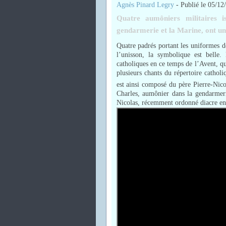
Agnès Pinard Legry
-
Publié le 05/12
Quatre aumôniers militaires i
gendarmerie et la Marine, ont uni
Quatre padrés portant les uniformes d
l’unisson, la symbolique est belle.
catholiques en ce temps de l’Avent, qu
plusieurs chants du répertoire cathol
est ainsi composé du père Pierre-Nic
Charles, aumônier dans la gendarmeri
Nicolas, récemment ordonné diacre en 