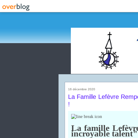
16 décembre 2020
La Famille Lefèvre Rempo
!
La famille Lefèv
incroyable talent"