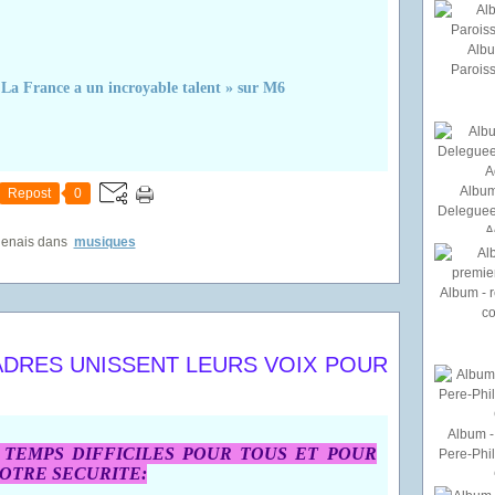
Albu
Paroiss
 La France a un incroyable talent » sur M6
Album
Repost
0
Deleguee
A
genais
dans
musiques
Album - r
c
PADRES UNISSENT LEURS VOIX POUR
Album - 
 TEMPS DIFFICILES POUR TOUS ET POUR
Pere-Phi
NOTRE SECURITE: