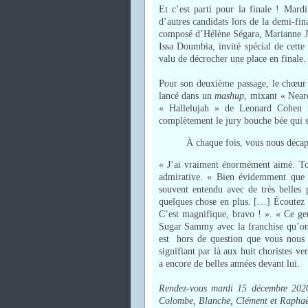
Et c’est parti pour la finale ! Mardi
d’autres candidats lors de la demi-fi
composé d’Hélène Ségara, Marianne J
Issa Doumbia, invité spécial de cette
valu de décrocher une place en finale.
Pour son deuxième passage, le chœur f
lancé dans un
mashup
, mixant « Near
« Hallelujah » de Leonard Cohen re
complètement le jury bouche bée qui s
À chaque fois, vous nous décap
« J’ai vraiment énormément aimé. To
admirative. « Bien évidemment que 
souvent entendu avec de très belles p
quelques chose en plus. […] Écoutez l
C’est magnifique, bravo ! ». « Ce ge
Sugar Sammy avec la franchise qu’on l
est hors de question que vous nous q
signifiant par là aux huit choristes ver
a encore de belles années devant lui.
Rendez-vous mardi 15 décembre 202
Colombe, Blanche, Clément et Raphaë