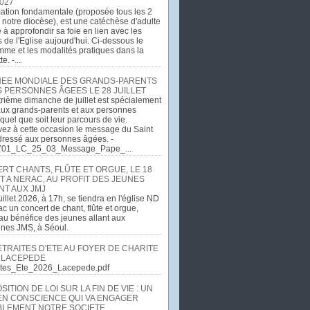
027
ation fondamentale (proposée tous les 2
 notre diocèse), est une catéchèse d'adulte
e à approfondir sa foie en lien avec les
 de l'Eglise aujourd'hui. Ci-dessous le
me et les modalités pratiques dans la
e. -...
EE MONDIALE DES GRANDS-PARENTS
S PERSONNES ÂGEES LE 28 JUILLET
rième dimanche de juillet est spécialement
ux grands-parents et aux personnes
quel que soit leur parcours de vie.
ez à cette occasion le message du Saint
dressé aux personnes âgées. -
701_LC_25_03_Message_Pape_...
RT CHANTS, FLÛTE ET ORGUE, LE 18
T A NERAC, AU PROFIT DES JEUNES
NT AUX JMJ
uillet 2026, à 17h, se tiendra en l'église ND
c un concert de chant, flûte et orgue,
u bénéfice des jeunes allant aux
ines JMS, à Séoul.
ETRAITES D'ETE AU FOYER DE CHARITE
 LACEPEDE
aites_Ete_2026_Lacepede.pdf
ITION DE LOI SUR LA FIN DE VIE : UN
EN CONSCIENCE QUI VA ENGAGER
LEMENT NOTRE SOCIETE