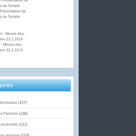
Présentation de
s au Temple
 - Messe-des-
ers-23.2.2014
ories
diocésaine
(157)
la Paroisse
(136)
Universelle
(121)
es semaine
(103)