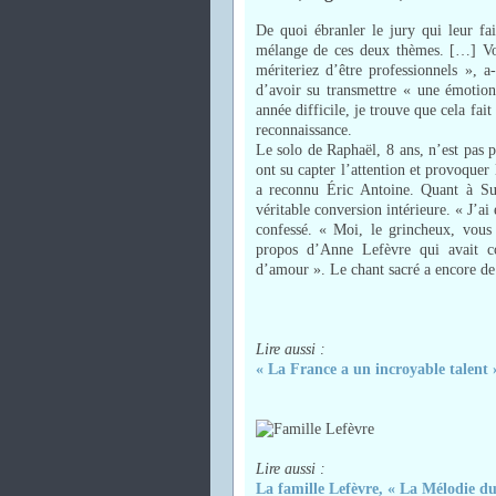
De quoi ébranler le jury qui leur fais
mélange de ces deux thèmes. […] Vou
mériteriez d’être professionnels », a
d’avoir su transmettre « une émotio
année difficile, je trouve que cela fai
reconnaissance.
Le solo de Raphaël, 8 ans, n’est pas 
ont su capter l’attention et provoque
a reconnu Éric Antoine. Quant à Sug
véritable conversion intérieure. « J’ai
confessé. « Moi, le grincheux, vous
propos d’Anne Lefèvre qui avait c
d’amour ». Le chant sacré a encore de 
Lire aussi :
« La France a un incroyable talent » 
Lire aussi :
La famille Lefèvre, « La Mélodie d