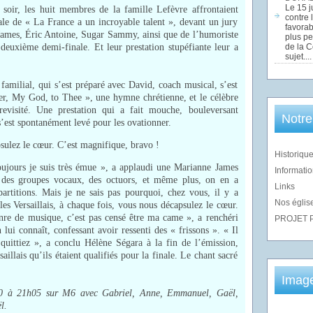
Le 15 j
 soir, les huit membres de la famille Lefèvre affrontaient
contre 
nale de « La France a un incroyable talent », devant un jury
favorab
ames, Éric Antoine, Sugar Sammy, ainsi que de l’humoriste
plus pe
 deuxième demi-finale. Et leur prestation stupéfiante leur a
de la 
sujet....
amilial, qui s’est préparé avec David, coach musical, s’est
er, My God, to Thee », une hymne chrétienne, et le célèbre
visité. Une prestation qui a fait mouche, bouleversant
Notre
’est spontanément levé pour les ovationner.
sulez le cœur. C’est magnifique, bravo !
Historique
ujours je suis très émue », a applaudi une Marianne James
Informatio
des groupes vocaux, des octuors, et même plus, on en a
Links
artitions. Mais je ne sais pas pourquoi, chez vous, il y a
Nos église
es Versaillais, à chaque fois, vous nous décapsulez le cœur.
nre de musique, c’est pas censé être ma came », a renchéri
PROJET 
ui connaît, confessant avoir ressenti des « frissons ». « Il
uittiez », a conclu Hélène Ségara à la fin de l’émission,
saillais qu’ils étaient qualifiés pour la finale. Le chant sacré
Imag
0 à 21h05 sur M6 avec Gabriel, Anne, Emmanuel, Gaël,
l.