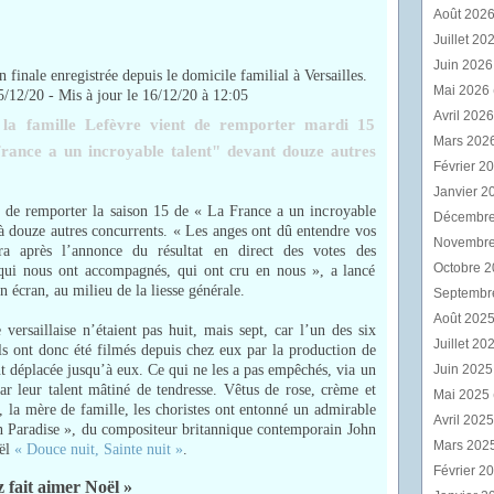
Août 202
Juillet 20
Juin 202
n finale enregistrée depuis le domicile familial à Versailles.
Mai 2026
5/12/20
-
Mis à jour le 16/12/20 à 12:05
Avril 202
 la famille Lefèvre vient de remporter mardi 15
Mars 202
rance a un incroyable talent" devant douze autres
Février 2
Janvier 2
t de remporter la saison 15 de « La France a un incroyable
Décembr
à douze autres concurrents. « Les anges ont dû entendre vos
Novembr
ra après l’annonce du résultat en direct des votes des
Octobre 
 qui nous ont accompagnés, qui ont cru en nous », a lancé
n écran, au milieu de la liesse générale.
Septembr
Août 202
versaillaise n’étaient pas huit, mais sept, car l’un des six
Juillet 20
Ils ont donc été filmés depuis chez eux par la production de
t déplacée jusqu’à eux. Ce qui ne les a pas empêchés, via un
Juin 202
ar leur talent mâtiné de tendresse. Vêtus de rose, crème et
Mai 2025
, la mère de famille, les choristes ont entonné un admirable
Avril 202
in Paradise », du compositeur britannique contemporain John
Mars 202
oël
« Douce nuit, Sainte nuit »
.
Février 2
 fait aimer Noël »