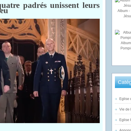
 quatre padrés unissent leurs
ieu
Album - 
Jésu
Album
Pompi
Catég
Eglise 
Vie de 
Eglise 
Annonc