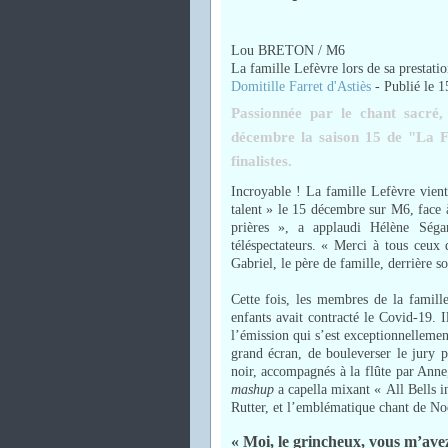
Lou BRETON / M6
La famille Lefèvre lors de sa prestatio
Domitille Farret d'Astiès
-
Publié le 1
Passionnée par le chant sacré,
décembre la saison 15 de "La F
finalistes.
Incroyable ! La famille Lefèvre vien
talent » le 15 décembre sur M6, face 
prières », a applaudi Hélène Séga
téléspectateurs. « Merci à tous ceux
Gabriel, le père de famille, derrière so
Cette fois, les membres de la famille 
enfants avait contracté le Covid-19. 
l’émission qui s’est exceptionnellemen
grand écran, de bouleverser le jury p
noir, accompagnés à la flûte par Anne
mashup
a capella mixant « All Bells 
Rutter, et l’emblématique chant de N
« Moi, le grincheux, vous m’avez