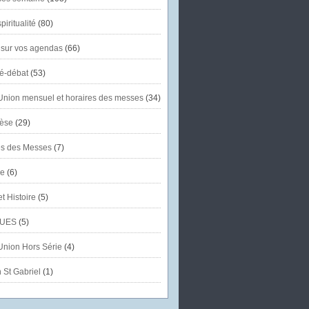
piritualité
(80)
 sur vos agendas
(66)
té-débat
(53)
'Union mensuel et horaires des messes
(34)
èse
(29)
es des Messes
(7)
se
(6)
et Histoire
(5)
UES
(5)
'Union Hors Série
(4)
 St Gabriel
(1)