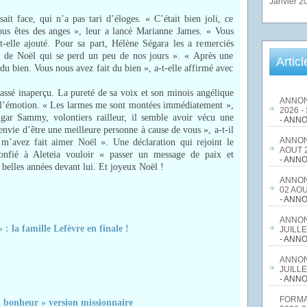
Janvier 2
ait face, qui n’a pas tari d’éloges. « C’était bien joli, ce
s êtes des anges », leur a lancé Marianne James. « Vous
-t-elle ajouté. Pour sa part, Hélène Ségara les a remerciés
n de Noël qui se perd un peu de nos jours ». « Après une
Artic
t du bien. Vous nous avez fait du bien », a-t-elle affirmé avec
passé inaperçu. La pureté de sa voix et son minois angélique
ANNON
r l’émotion. « Les larmes me sont montées immédiatement »,
2026 -
ar Sammy, volontiers railleur, il semble avoir vécu une
- ANNO
 envie d’être une meilleure personne à cause de vous », a-t-il
ANNON
 m’avez fait aimer Noël ». Une déclaration qui rejoint le
AOUT 2
onfié à Aleteia vouloir « passer un message de paix et
- ANNO
belles années devant lui. Et joyeux Noël !
ANNON
02 AOU
- ANNO
ANNON
: la famille Lefèvre en finale !
JUILLE
- ANNO
ANNON
JUILLE
- ANNO
FORMA
u bonheur » version missionnaire