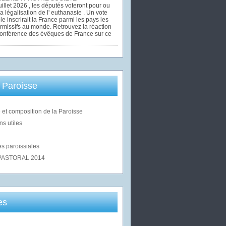
uillet 2026 , les députés voteront pour ou
la légalisation de l' euthanasie . Un vote
le inscrirait la France parmi les pays les
rmissifs au monde. Retrouvez la réaction
Conférence des évêques de France sur ce
 Paroisse
 et composition de la Paroisse
ns utiles
s paroissiales
PASTORAL 2014
es