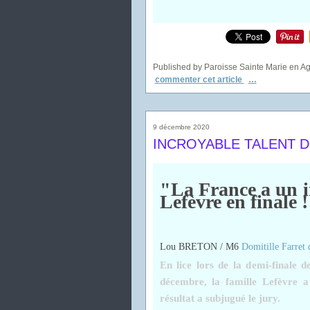
Published by Paroisse Sainte Marie en A
commenter cet article
…
9 décembre 2020
INCROYABLE TALENT DE
"La France a un in
Lefèvre en finale !
Lou BRETON / M6
Domitille Farret 
En lice lors de la demi-finale 
décembre, la famille Lefèvre a
résultat a subjugué le jury.