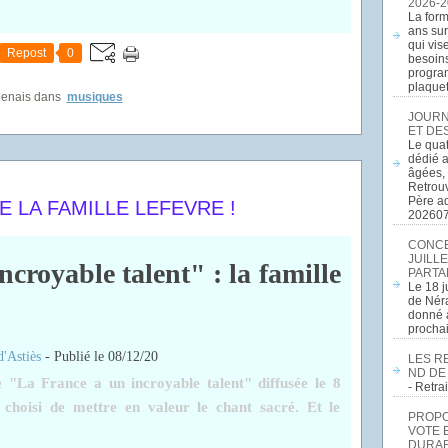
2026-2
La form
ans sur
qui vis
Repost
0
besoins
program
plaquett
genais
dans
musiques
JOURN
ET DE
Le quat
dédié a
âgées, 
Retrouv
Père a
 LA FAMILLE LEFEVRE !
20260
CONCE
JUILLE
croyable talent" : la famille
PARTA
Le 18 j
de Néra
donné a
procha
d'Astiès
-
Publié le 08/12/20
LES R
ND DE
de "La France a un incroyable talent" diffusée le 8
- Retr
 choisi de mettre en valeur le chant sacré. Et le
PROPOS
VOTE 
DURAB