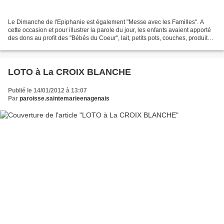
Le Dimanche de l'Epiphanie est également "Messe avec les Familles". A
cette occasion et pour illustrer la parole du jour, les enfants avaient apporté
des dons au profit des "Bébés du Coeur", lait, petits pots, couches, produits
d'hygiène, etc... qu'ils...
LOTO à La CROIX BLANCHE
Publié le 14/01/2012 à 13:07
Par
paroisse.saintemarieenagenais