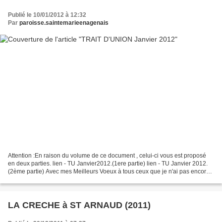
Publié le 10/01/2012 à 12:32
Par
paroisse.saintemarieenagenais
Attention :En raison du volume de ce document , celui-ci vous est proposé
en deux parties. lien - TU Janvier2012.(1ere partie) lien - TU Janvier 2012.
(2ème partie) Avec mes Meilleurs Voeux à tous ceux que je n'ai pas encore
vus, ou que j'aurais oubliés....
LA CRECHE à ST ARNAUD (2011)