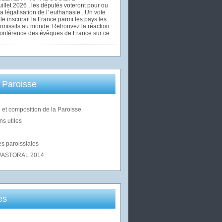
uillet 2026 , les députés voteront pour ou
la légalisation de l' euthanasie . Un vote
le inscrirait la France parmi les pays les
rmissifs au monde. Retrouvez la réaction
Conférence des évêques de France sur ce
 Paroisse
 et composition de la Paroisse
ns utiles
s paroissiales
PASTORAL 2014
es