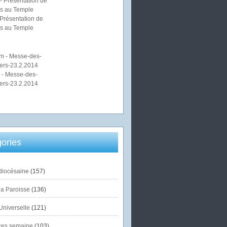
Présentation de
s au Temple
 - Messe-des-
ers-23.2.2014
ories
diocésaine
(157)
la Paroisse
(136)
Universelle
(121)
es semaine
(103)