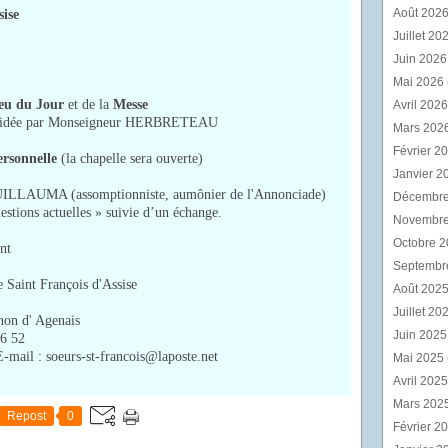
Août 202
sise
Juillet 20
Juin 202
Mai 2026
ieu du Jour
et de la
Messe
Avril 202
présidée par Monseigneur HERBRETEAU
Mars 202
Février 2
ersonnelle
(la chapelle sera ouverte)
Janvier 2
UILLAUMA (assomptionniste, aumônier de l'Annonciade)
Décembr
estions actuelles » suivie d’un échange.
Novembr
Octobre 
nt
Septembr
 Saint François d'Assise
Août 202
Juillet 20
non d' Agenais
Juin 202
66 52
mail : soeurs-st-francois@laposte.net
Mai 2025
Avril 202
Mars 202
Repost
0
Février 2