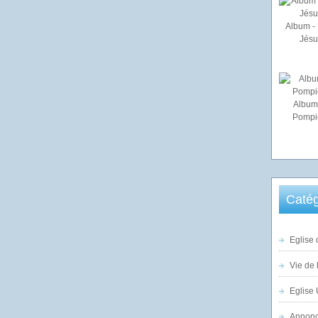
Album - 
Jésu
Album
Pompi
Catég
Eglise 
Vie de 
Eglise 
Annonc