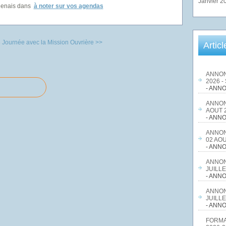
Janvier 2
genais
dans
à noter sur vos agendas
8
Journée avec la Mission Ouvrière >>
Artic
ANNON
2026 -
- ANNO
ANNON
AOUT 2
- ANNO
ANNON
02 AOU
- ANNO
ANNON
JUILLE
- ANNO
ANNON
JUILLE
- ANNO
FORMA