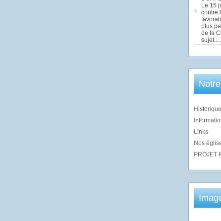
Le 15 j
contre 
favorab
plus pe
de la 
sujet....
Notre
Historique
Informatio
Links
Nos église
PROJET 
Imag