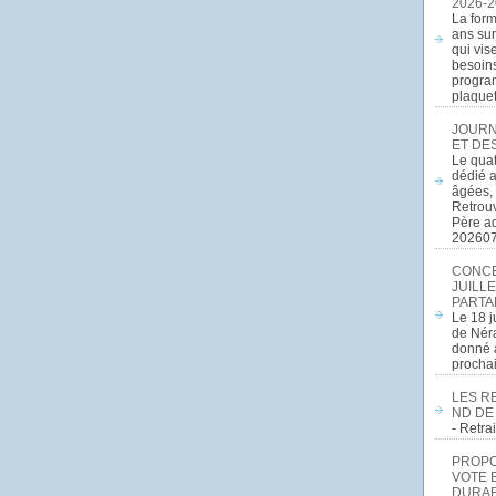
2026-2
La form
ans sur
qui vis
besoins
program
plaquett
JOURN
ET DE
Le quat
dédié a
âgées, 
Retrouv
Père a
20260
CONCE
JUILLE
PARTA
Le 18 j
de Néra
donné a
procha
LES R
ND DE
- Retr
PROPOS
VOTE 
DURAB