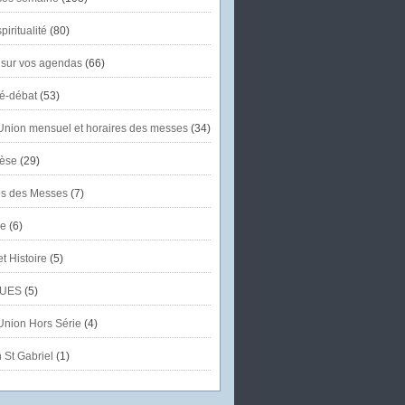
piritualité
(80)
 sur vos agendas
(66)
té-débat
(53)
'Union mensuel et horaires des messes
(34)
èse
(29)
es des Messes
(7)
se
(6)
et Histoire
(5)
UES
(5)
'Union Hors Série
(4)
 St Gabriel
(1)