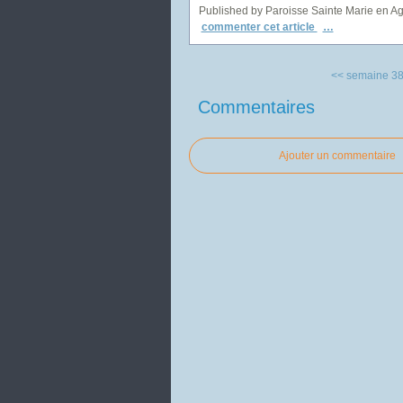
Published by Paroisse Sainte Marie en A
commenter cet article
…
<< semaine 3
Commentaires
Ajouter un commentaire