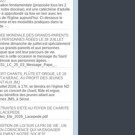
027
ation fondamentale (proposée tous les 2
 notre diocèse), est une catéchèse d'adulte
e à approfondir sa foie en lien avec les
 de l'Eglise aujourd'hui. Ci-dessous le
me et les modalités pratiques dans la
e. -...
EE MONDIALE DES GRANDS-PARENTS
S PERSONNES ÂGEES LE 28 JUILLET
rième dimanche de juillet est spécialement
ux grands-parents et aux personnes
quel que soit leur parcours de vie.
ez à cette occasion le message du Saint
dressé aux personnes âgées. -
701_LC_25_03_Message_Pape_...
RT CHANTS, FLÛTE ET ORGUE, LE 18
T A NERAC, AU PROFIT DES JEUNES
NT AUX JMJ
uillet 2026, à 17h, se tiendra en l'église ND
c un concert de chant, flûte et orgue,
u bénéfice des jeunes allant aux
ines JMS, à Séoul.
ETRAITES D'ETE AU FOYER DE CHARITE
 LACEPEDE
aites_Ete_2026_Lacepede.pdf
ITION DE LOI SUR LA FIN DE VIE : UN
EN CONSCIENCE QUI VA ENGAGER
LEMENT NOTRE SOCIETE