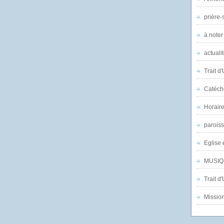
prière-s
à noter
actuali
Trait d
Catéch
Horair
parois
Eglise 
MUSIQ
Trait d
Mission