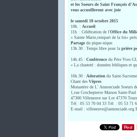
et les Soeurs de Saint François d’As
vous accueilleront avec joie
le samedi 10 octobre 2015
10h. :
Accueil
11h. : Célébration de l'
Office du Mil
« Sainte Marie,rempart de la foi» 
Partage
du pique-nique.
13h.30 : Temps libre pour la
prière p
14h.45 :
Conférence
du Père Yves G
« La chasteté : données bibliques et qu
16h.30 :
Adoration
du Saint-Sacreme
Chant des
Vêpres
Monastère de L’ Annonciade Soeurs de
1,rue Crochepierre Maison Saint-Paul
47300 Villeneuve sur Lot 47370 Tour
Tél : 05 53 70 04 33 Tél. : 05 53 71 
E-mail : villeneuve@annonciade.org E-