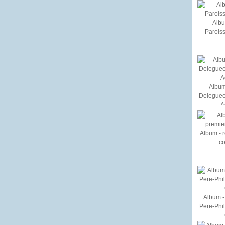
Albu
Paroiss
Album
Deleguee
A
Album - r
c
Album - 
Pere-Phi