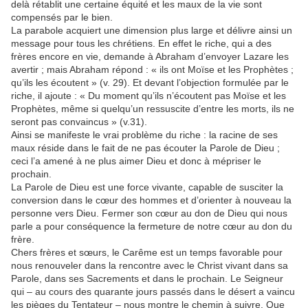
delà rétablit une certaine équité et les maux de la vie sont
compensés par le bien.
La parabole acquiert une dimension plus large et délivre ainsi un
message pour tous les chrétiens. En effet le riche, qui a des
frères encore en vie, demande à Abraham d’envoyer Lazare les
avertir ; mais Abraham répond : « ils ont Moïse et les Prophètes ;
qu’ils les écoutent » (v. 29). Et devant l’objection formulée par le
riche, il ajoute : « Du moment qu’ils n’écoutent pas Moïse et les
Prophètes, même si quelqu’un ressuscite d’entre les morts, ils ne
seront pas convaincus » (v.31).
Ainsi se manifeste le vrai problème du riche : la racine de ses
maux réside dans le fait de ne pas écouter la Parole de Dieu ;
ceci l’a amené à ne plus aimer Dieu et donc à mépriser le
prochain.
La Parole de Dieu est une force vivante, capable de susciter la
conversion dans le cœur des hommes et d’orienter à nouveau la
personne vers Dieu. Fermer son cœur au don de Dieu qui nous
parle a pour conséquence la fermeture de notre cœur au don du
frère.
Chers frères et sœurs, le Carême est un temps favorable pour
nous renouveler dans la rencontre avec le Christ vivant dans sa
Parole, dans ses Sacrements et dans le prochain. Le Seigneur
qui – au cours des quarante jours passés dans le désert a vaincu
les pièges du Tentateur – nous montre le chemin à suivre. Que