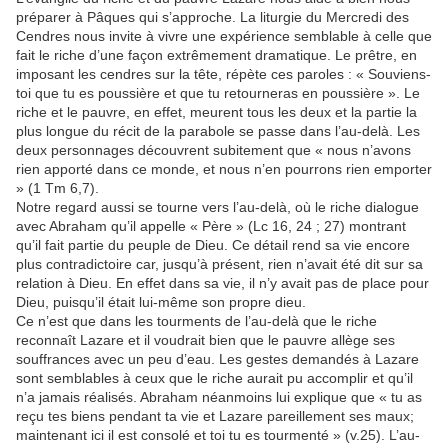
préparer à Pâques qui s’approche. La liturgie du Mercredi des
Cendres nous invite à vivre une expérience semblable à celle que
fait le riche d’une façon extrêmement dramatique. Le prêtre, en
imposant les cendres sur la tête, répète ces paroles : « Souviens-
toi que tu es poussière et que tu retourneras en poussière ». Le
riche et le pauvre, en effet, meurent tous les deux et la partie la
plus longue du récit de la parabole se passe dans l’au-delà. Les
deux personnages découvrent subitement que « nous n’avons
rien apporté dans ce monde, et nous n’en pourrons rien emporter
» (1 Tm 6,7).
Notre regard aussi se tourne vers l’au-delà, où le riche dialogue
avec Abraham qu’il appelle « Père » (Lc 16, 24 ; 27) montrant
qu’il fait partie du peuple de Dieu. Ce détail rend sa vie encore
plus contradictoire car, jusqu’à présent, rien n’avait été dit sur sa
relation à Dieu. En effet dans sa vie, il n’y avait pas de place pour
Dieu, puisqu’il était lui-même son propre dieu.
Ce n’est que dans les tourments de l’au-delà que le riche
reconnaît Lazare et il voudrait bien que le pauvre allège ses
souffrances avec un peu d’eau. Les gestes demandés à Lazare
sont semblables à ceux que le riche aurait pu accomplir et qu’il
n’a jamais réalisés. Abraham néanmoins lui explique que « tu as
reçu tes biens pendant ta vie et Lazare pareillement ses maux;
maintenant ici il est consolé et toi tu es tourmenté » (v.25). L’au-