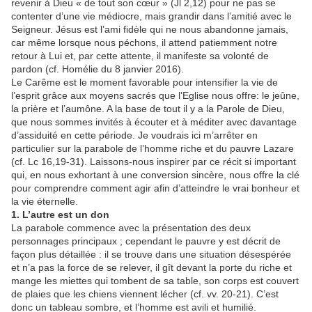
revenir à Dieu « de tout son cœur » (Jl 2,12) pour ne pas se
contenter d’une vie médiocre, mais grandir dans l’amitié avec le
Seigneur. Jésus est l’ami fidèle qui ne nous abandonne jamais,
car même lorsque nous péchons, il attend patiemment notre
retour à Lui et, par cette attente, il manifeste sa volonté de
pardon (cf. Homélie du 8 janvier 2016).
Le Carême est le moment favorable pour intensifier la vie de
l’esprit grâce aux moyens sacrés que l’Eglise nous offre: le jeûne,
la prière et l’aumône. A la base de tout il y a la Parole de Dieu,
que nous sommes invités à écouter et à méditer avec davantage
d’assiduité en cette période. Je voudrais ici m’arrêter en
particulier sur la parabole de l’homme riche et du pauvre Lazare
(cf. Lc 16,19-31). Laissons-nous inspirer par ce récit si important
qui, en nous exhortant à une conversion sincère, nous offre la clé
pour comprendre comment agir afin d’atteindre le vrai bonheur et
la vie éternelle.
1. L’autre est un don
La parabole commence avec la présentation des deux
personnages principaux ; cependant le pauvre y est décrit de
façon plus détaillée : il se trouve dans une situation désespérée
et n’a pas la force de se relever, il gît devant la porte du riche et
mange les miettes qui tombent de sa table, son corps est couvert
de plaies que les chiens viennent lécher (cf. vv. 20-21). C’est
donc un tableau sombre, et l’homme est avili et humilié.