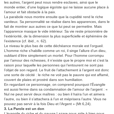
les autres, l’argent peut nous rendre esclaves, ainsi que le
monde entier, d’une logique égoïste qui ne laisse aucune place à
l’amour et fait obstacle à la paix.
La parabole nous montre ensuite que la cupidité rend le riche
vaniteux. Sa personnalité se réalise dans les apparences, dans le
fait de montrer aux autres ce que lui peut se permettre. Mais
l’apparence masque le vide intérieur. Sa vie reste prisonnière de
l’extériorité, de la dimension la plus superficielle et éphémère de
l’existence (cf. ibid., n. 62).
Le niveau le plus bas de cette déchéance morale est l’orgueil.
L’homme riche s’habille comme un roi, il singe l’allure d’un dieu,
oubliant d’être simplement un mortel. Pour l’homme corrompu
par l’amour des richesses, il n’existe que le propre moi et c’est la
raison pour laquelle les personnes qui l’entourent ne sont pas
l’objet de son regard. Le fruit de l’attachement à l’argent est donc
une sorte de cécité : le riche ne voit pas le pauvre qui est affamé,
couvert de plaies et prostré dans son humiliation.
En regardant ce personnage, on comprend pourquoi l’Évangile
est aussi ferme dans sa condamnation de l’amour de l’argent : «
Nul ne peut servir deux maîtres : ou bien il haïra l’un et aimera
l’autre, ou bien il s’attachera à l’un et méprisera l’autre. Vous ne
pouvez pas servir à la fois Dieu et l’Argent » (Mt 6,24).
3. La Parole est un don
L’évangile du riche et du pauvre Lazare nous aide à bien nous