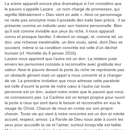
La scène apparaît encore plus dramatique si l’on considère que
le pauvre s’appelle Lazare : un nom chargé de promesses, qui
signifie littéralement « Dieu vient en aide ». Ainsi ce personnage
ne reste pas anonyme mais il possède des traits bien précis ; il se
présente comme un individu avec son histoire personnelle. Bien
qu’il soit comme invisible aux yeux du riche, il nous apparaît
connu et presque familier, il devient un visage; et, comme tel, un
don, une richesse inestimable, un être voulu, aimé, dont Dieu se
souvient, même si sa condition concrète est celle d’un déchet
humain (cf. Homélie du 8 janvier 2016).
Lazare nous apprend que l’autre est un don. La relation juste
envers les personnes consiste à reconnaître avec gratitude leur
valeur. Ainsi le pauvre devant la porte du riche ne représente pas
un obstacle gênant mais un appel à nous convertir et à changer
de vie. La première invitation que nous adresse cette parabole
est celle d’ouvrir la porte de notre cœur à l’autre car toute
personne est un don, autant notre voisin que le pauvre que nous
ne connaissons pas. Le Carême est un temps propice pour ouvrir
la porte à ceux qui sont dans le besoin et reconnaître en eux le
visage du Christ. Chacun de nous en croise sur son propre
chemin. Toute vie qui vient à notre rencontre est un don et mérite
accueil, respect, amour. La Parole de Dieu nous aide à ouvrir les
yeux pour accueillir la vie et l’aimer, surtout lorsqu’elle est faible.