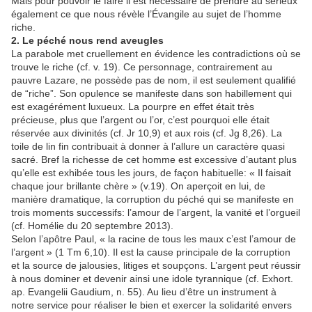
Mais pour pouvoir le faire il est nécessaire de prendre au sérieux
également ce que nous révèle l’Évangile au sujet de l’homme
riche.
2. Le péché nous rend aveugles
La parabole met cruellement en évidence les contradictions où se
trouve le riche (cf. v. 19). Ce personnage, contrairement au
pauvre Lazare, ne possède pas de nom, il est seulement qualifié
de “riche”. Son opulence se manifeste dans son habillement qui
est exagérément luxueux. La pourpre en effet était très
précieuse, plus que l’argent ou l’or, c’est pourquoi elle était
réservée aux divinités (cf. Jr 10,9) et aux rois (cf. Jg 8,26). La
toile de lin fin contribuait à donner à l’allure un caractère quasi
sacré. Bref la richesse de cet homme est excessive d’autant plus
qu’elle est exhibée tous les jours, de façon habituelle: « Il faisait
chaque jour brillante chère » (v.19). On aperçoit en lui, de
manière dramatique, la corruption du péché qui se manifeste en
trois moments successifs: l’amour de l’argent, la vanité et l’orgueil
(cf. Homélie du 20 septembre 2013).
Selon l’apôtre Paul, « la racine de tous les maux c’est l’amour de
l’argent » (1 Tm 6,10). Il est la cause principale de la corruption
et la source de jalousies, litiges et soupçons. L’argent peut réussir
à nous dominer et devenir ainsi une idole tyrannique (cf. Exhort.
ap. Evangelii Gaudium, n. 55). Au lieu d’être un instrument à
notre service pour réaliser le bien et exercer la solidarité envers