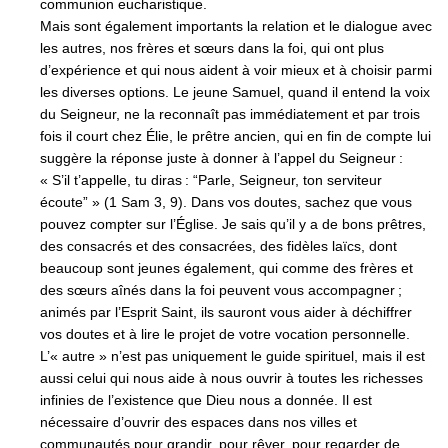
communion eucharistique.
Mais sont également importants la relation et le dialogue avec
les autres, nos frères et sœurs dans la foi, qui ont plus
d’expérience et qui nous aident à voir mieux et à choisir parmi
les diverses options. Le jeune Samuel, quand il entend la voix
du Seigneur, ne la reconnaît pas immédiatement et par trois
fois il court chez Élie, le prêtre ancien, qui en fin de compte lui
suggère la réponse juste à donner à l’appel du Seigneur :
« S’il t’appelle, tu diras : “Parle, Seigneur, ton serviteur
écoute” » (1 Sam 3, 9). Dans vos doutes, sachez que vous
pouvez compter sur l’Église. Je sais qu’il y a de bons prêtres,
des consacrés et des consacrées, des fidèles laïcs, dont
beaucoup sont jeunes également, qui comme des frères et
des sœurs aînés dans la foi peuvent vous accompagner ;
animés par l’Esprit Saint, ils sauront vous aider à déchiffrer
vos doutes et à lire le projet de votre vocation personnelle.
L’« autre » n’est pas uniquement le guide spirituel, mais il est
aussi celui qui nous aide à nous ouvrir à toutes les richesses
infinies de l’existence que Dieu nous a donnée. Il est
nécessaire d’ouvrir des espaces dans nos villes et
communautés pour grandir, pour rêver, pour regarder de