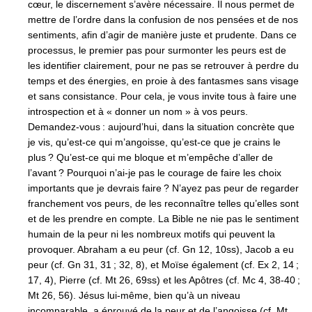
cœur, le discernement s’avère nécessaire. Il nous permet de
mettre de l’ordre dans la confusion de nos pensées et de nos
sentiments, afin d’agir de manière juste et prudente. Dans ce
processus, le premier pas pour surmonter les peurs est de
les identifier clairement, pour ne pas se retrouver à perdre du
temps et des énergies, en proie à des fantasmes sans visage
et sans consistance. Pour cela, je vous invite tous à faire une
introspection et à « donner un nom » à vos peurs.
Demandez-vous : aujourd’hui, dans la situation concrète que
je vis, qu’est-ce qui m’angoisse, qu’est-ce que je crains le
plus ? Qu’est-ce qui me bloque et m’empêche d’aller de
l’avant ? Pourquoi n’ai-je pas le courage de faire les choix
importants que je devrais faire ? N’ayez pas peur de regarder
franchement vos peurs, de les reconnaître telles qu’elles sont
et de les prendre en compte. La Bible ne nie pas le sentiment
humain de la peur ni les nombreux motifs qui peuvent la
provoquer. Abraham a eu peur (cf. Gn 12, 10ss), Jacob a eu
peur (cf. Gn 31, 31 ; 32, 8), et Moïse également (cf. Ex 2, 14 ;
17, 4), Pierre (cf. Mt 26, 69ss) et les Apôtres (cf. Mc 4, 38-40 ;
Mt 26, 56). Jésus lui-même, bien qu’à un niveau
incomparable, a éprouvé de la peur et de l’angoisse (cf. Mt