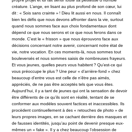
propre projet et lui fait sentir toute sa petitesse d’humble
créature. L’ange, en lisant au plus profond de son cœur, lui
dit : « Sois sans crainte » ! Dieu lit aussi en nous. Il connaît
bien les défis que nous devons affronter dans la vie, surtout
quand nous sommes face aux choix fondamentaux dont
dépend ce que nous serons et ce que nous ferons dans ce
monde. C’est le « frisson » que nous éprouvons face aux
décisions concernant notre avenir, concernant notre état de
vie, notre vocation. En ces moments-là, nous sommes tout
bouleversés et nous sommes saisis de nombreuses frayeurs.
Et vous jeunes, quelles peurs vous habitent ? Qu’est-ce qui
vous préoccupe le plus ? Une peur « d’arrière-fond » chez
beaucoup d’entre vous est celle de n’être pas aimés,
appréciés, de ne pas être acceptés tels que vous êtes.
Aujourd’hui, il y a tant de jeunes qui ont la sensation de devoir
être différents de ce qu’ils sont en réalité, tentant de se
conformer aux modèles souvent factices et inaccessibles. Ils
procèdent continuellement à des « retouches de photo » de
leurs propres images, en se cachant derrière des masques et
de fausses identités, jusqu’au point de devenir presque eux-
mêmes un « fake ». Il y a chez beaucoup l’obsession de