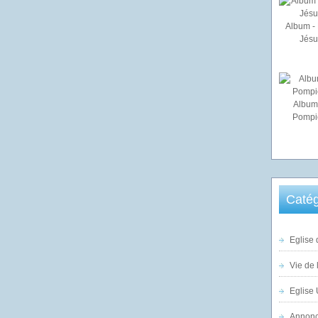
Album - 
Jésu
Album
Pompi
Catég
Eglise 
Vie de 
Eglise 
Annonc