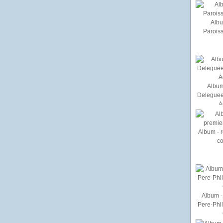
Albu
Paroiss
Album
Deleguee
A
Album - r
c
Album - 
Pere-Phi