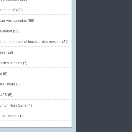
piritualité
(80)
 sur vos agendas
(66)
té-débat
(53)
'Union mensuel et horaires des messes
(34)
èse
(29)
es des Messes
(7)
se
(6)
et Histoire
(5)
UES
(5)
'Union Hors Série
(4)
 St Gabriel
(1)