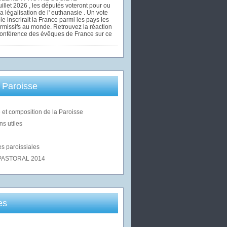
uillet 2026 , les députés voteront pour ou
la légalisation de l' euthanasie . Un vote
le inscrirait la France parmi les pays les
rmissifs au monde. Retrouvez la réaction
Conférence des évêques de France sur ce
 Paroisse
 et composition de la Paroisse
ns utiles
s paroissiales
PASTORAL 2014
es