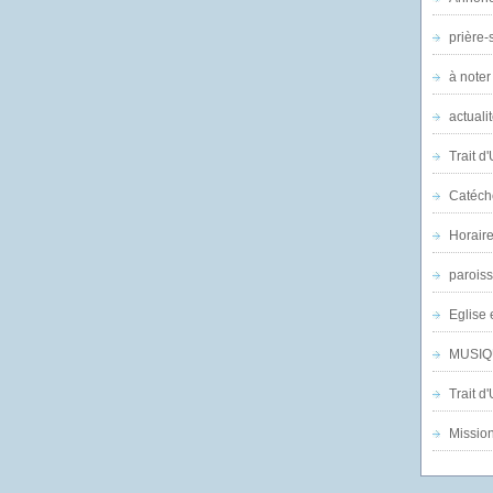
prière-s
à noter
actuali
Trait d
Catéch
Horair
parois
Eglise 
MUSIQ
Trait d
Mission