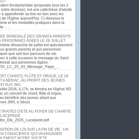
027
ation fondamentale (proposée tous les 2
 notre diocèse), est une catéchèse d'adulte
e à approfondir sa foie en lien avec les
 de l'Eglise aujourd'hui. Ci-dessous le
me et les modalités pratiques dans la
e. -...
EE MONDIALE DES GRANDS-PARENTS
S PERSONNES ÂGEES LE 28 JUILLET
rième dimanche de juillet est spécialement
ux grands-parents et aux personnes
quel que soit leur parcours de vie.
ez à cette occasion le message du Saint
dressé aux personnes âgées. -
701_LC_25_03_Message_Pape_...
RT CHANTS, FLÛTE ET ORGUE, LE 18
T A NERAC, AU PROFIT DES JEUNES
NT AUX JMJ
uillet 2026, à 17h, se tiendra en l'église ND
c un concert de chant, flûte et orgue,
u bénéfice des jeunes allant aux
ines JMS, à Séoul.
ETRAITES D'ETE AU FOYER DE CHARITE
 LACEPEDE
aites_Ete_2026_Lacepede.pdf
ITION DE LOI SUR LA FIN DE VIE : UN
EN CONSCIENCE QUI VA ENGAGER
LEMENT NOTRE SOCIETE