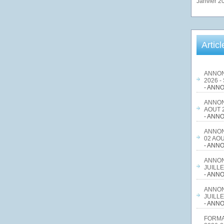
Janvier 2
Artic
ANNON
2026 -
- ANNO
ANNON
AOUT 2
- ANNO
ANNON
02 AOU
- ANNO
ANNON
JUILLE
- ANNO
ANNON
JUILLE
- ANNO
FORMA