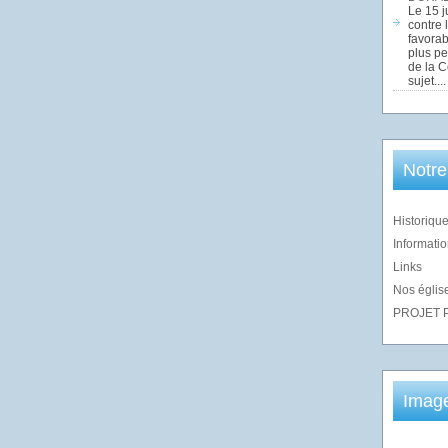
Le 15 j
contre 
favorab
plus pe
de la 
sujet....
Notre
Historique
Informatio
Links
Nos église
PROJET 
Imag