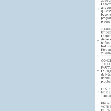
2026-2
La form
ans sur
qui vis
besoins
program
plaquett
JOURN
ET DE
Le quat
dédié a
âgées, 
Retrouv
Père a
20260
CONCE
JUILLE
PARTA
Le 18 j
de Néra
donné a
procha
LES R
ND DE
- Retr
PROPOS
VOTE 
DURAB