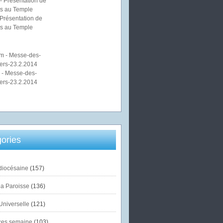
Présentation de
s au Temple
 - Messe-des-
ers-23.2.2014
ories
diocésaine
(157)
la Paroisse
(136)
Universelle
(121)
es semaine
(103)