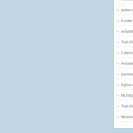
prière-s
à noter
actuali
Trait d
Catéch
Horair
parois
Eglise 
MUSIQ
Trait d
Mission