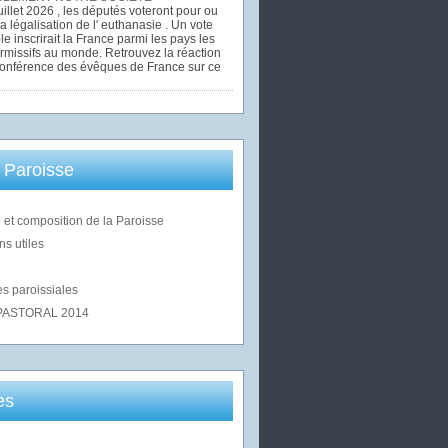
uillet 2026 , les députés voteront pour ou
la légalisation de l' euthanasie . Un vote
le inscrirait la France parmi les pays les
rmissifs au monde. Retrouvez la réaction
Conférence des évêques de France sur ce
 Paroisse
 et composition de la Paroisse
ns utiles
s paroissiales
PASTORAL 2014
es