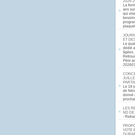
2026-2
La form
ans sur
qui vis
besoins
program
plaquett
JOURN
ET DE
Le quat
dédié a
âgées, 
Retrouv
Père a
20260
CONCE
JUILLE
PARTA
Le 18 j
de Néra
donné a
procha
LES R
ND DE
- Retr
PROPOS
VOTE 
DURAB