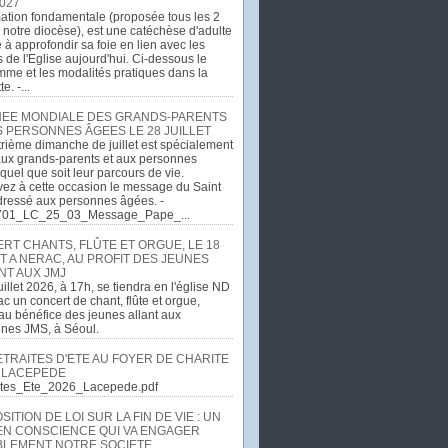
027
ation fondamentale (proposée tous les 2
 notre diocèse), est une catéchèse d'adulte
e à approfondir sa foie en lien avec les
 de l'Eglise aujourd'hui. Ci-dessous le
me et les modalités pratiques dans la
e. -...
EE MONDIALE DES GRANDS-PARENTS
S PERSONNES ÂGEES LE 28 JUILLET
rième dimanche de juillet est spécialement
ux grands-parents et aux personnes
quel que soit leur parcours de vie.
ez à cette occasion le message du Saint
dressé aux personnes âgées. -
701_LC_25_03_Message_Pape_...
RT CHANTS, FLÛTE ET ORGUE, LE 18
T A NERAC, AU PROFIT DES JEUNES
NT AUX JMJ
uillet 2026, à 17h, se tiendra en l'église ND
c un concert de chant, flûte et orgue,
u bénéfice des jeunes allant aux
ines JMS, à Séoul.
ETRAITES D'ETE AU FOYER DE CHARITE
 LACEPEDE
aites_Ete_2026_Lacepede.pdf
ITION DE LOI SUR LA FIN DE VIE : UN
EN CONSCIENCE QUI VA ENGAGER
LEMENT NOTRE SOCIETE