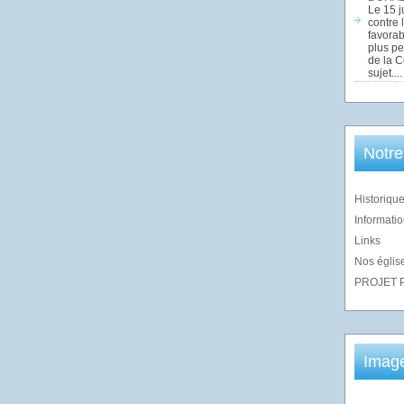
Le 15 j
contre 
favorab
plus pe
de la 
sujet....
Notre
Historique
Informatio
Links
Nos église
PROJET 
Imag