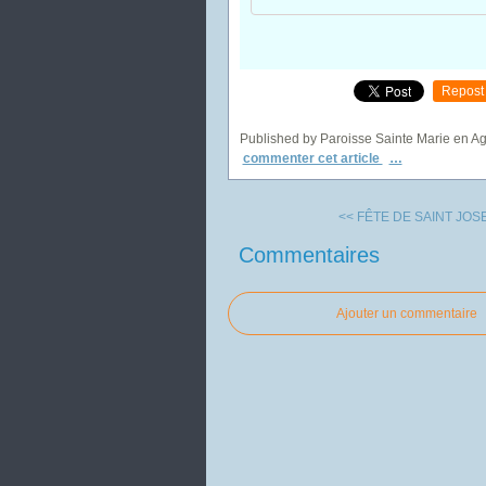
Repost
Published by Paroisse Sainte Marie en A
commenter cet article
…
<< FÊTE DE SAINT JO
Commentaires
Ajouter un commentaire