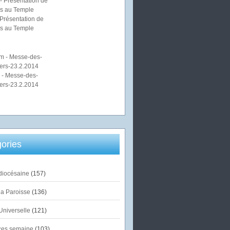
Présentation de
s au Temple
 - Messe-des-
ers-23.2.2014
ories
diocésaine
(157)
la Paroisse
(136)
Universelle
(121)
es semaine
(103)