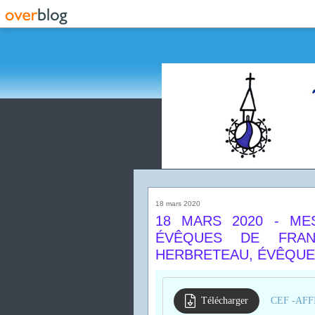
18 mars 2020
18 MARS 2020 - M
ÉVÊQUES DE FRA
HERBRETEAU, ÉVÊQUE
Télécharger
CEF -AFF