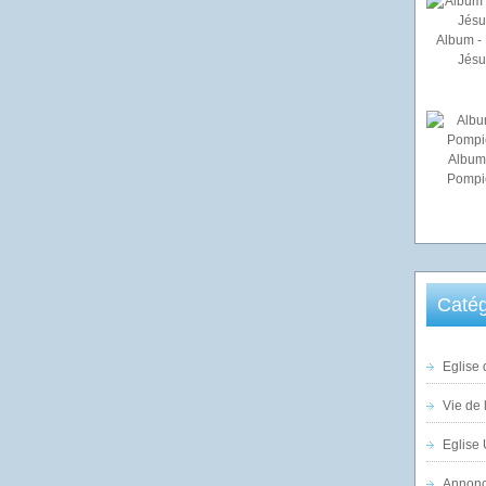
Album - 
Jésu
Album
Pompi
Catég
Eglise 
Vie de 
Eglise 
Annonc