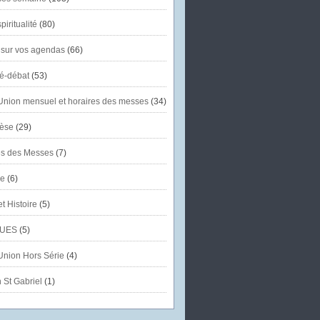
piritualité
(80)
 sur vos agendas
(66)
té-débat
(53)
'Union mensuel et horaires des messes
(34)
èse
(29)
es des Messes
(7)
se
(6)
et Histoire
(5)
UES
(5)
'Union Hors Série
(4)
 St Gabriel
(1)