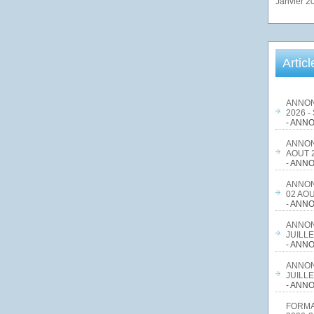
Janvier 2
Artic
ANNON
2026 -
- ANNO
ANNON
AOUT 2
- ANNO
ANNON
02 AOU
- ANNO
ANNON
JUILLE
- ANNO
ANNON
JUILLE
- ANNO
FORMA