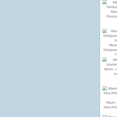
Albu
Paroiss
Album
Deleguee
A
Album - r
c
Album - 
Pere-Phi