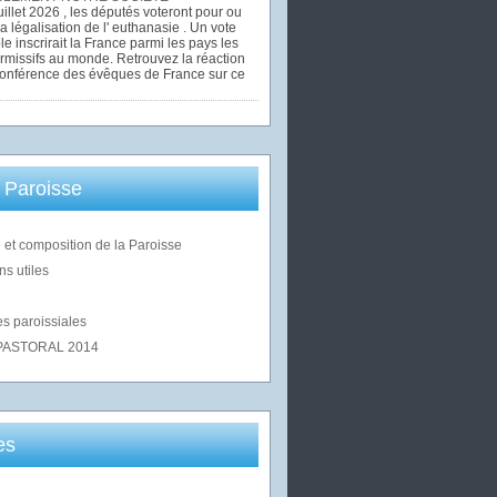
uillet 2026 , les députés voteront pour ou
la légalisation de l' euthanasie . Un vote
le inscrirait la France parmi les pays les
rmissifs au monde. Retrouvez la réaction
Conférence des évêques de France sur ce
 Paroisse
 et composition de la Paroisse
ns utiles
s paroissiales
PASTORAL 2014
es