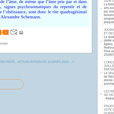
e de l’âme, de même que l’âme prie par et dans
2026-2
La form
s, signes psychosomatiques du repentir et de
ans sur
de l’obéissance, sont donc le rite quadragésimal
qui vis
besoins
re Alexandre Schemann.
program
plaquett
JOURN
0
ET DE
Le quat
dédié a
genais
âgées, 
Retrouv
Père a
20260
IS POUR...
ACTUALISATION DU 16 MARS 2020... >>
CONCE
JUILLE
PARTA
Le 18 j
de Néra
donné a
procha
LES R
ND DE
- Retr
PROPOS
VOTE 
DURAB