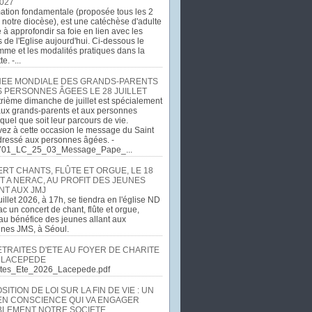
027
ation fondamentale (proposée tous les 2
 notre diocèse), est une catéchèse d'adulte
e à approfondir sa foie en lien avec les
 de l'Eglise aujourd'hui. Ci-dessous le
me et les modalités pratiques dans la
e. -...
EE MONDIALE DES GRANDS-PARENTS
S PERSONNES ÂGEES LE 28 JUILLET
rième dimanche de juillet est spécialement
ux grands-parents et aux personnes
quel que soit leur parcours de vie.
ez à cette occasion le message du Saint
dressé aux personnes âgées. -
701_LC_25_03_Message_Pape_...
RT CHANTS, FLÛTE ET ORGUE, LE 18
T A NERAC, AU PROFIT DES JEUNES
NT AUX JMJ
uillet 2026, à 17h, se tiendra en l'église ND
c un concert de chant, flûte et orgue,
u bénéfice des jeunes allant aux
ines JMS, à Séoul.
ETRAITES D'ETE AU FOYER DE CHARITE
 LACEPEDE
aites_Ete_2026_Lacepede.pdf
ITION DE LOI SUR LA FIN DE VIE : UN
EN CONSCIENCE QUI VA ENGAGER
LEMENT NOTRE SOCIETE