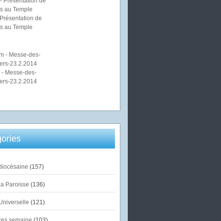
Présentation de
s au Temple
 - Messe-des-
ers-23.2.2014
ories
diocésaine
(157)
la Paroisse
(136)
Universelle
(121)
es semaine
(103)