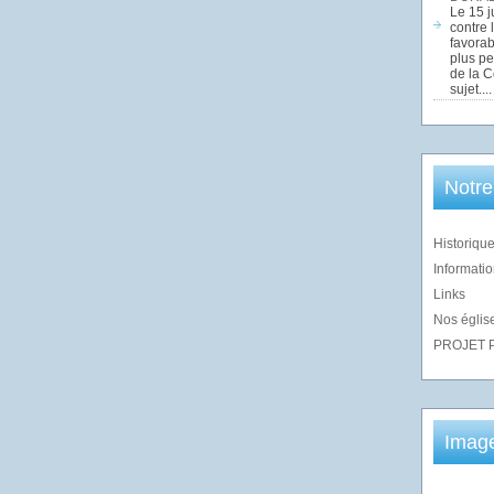
Le 15 j
contre 
favorab
plus pe
de la 
sujet....
Notre
Historique
Informatio
Links
Nos église
PROJET 
Imag