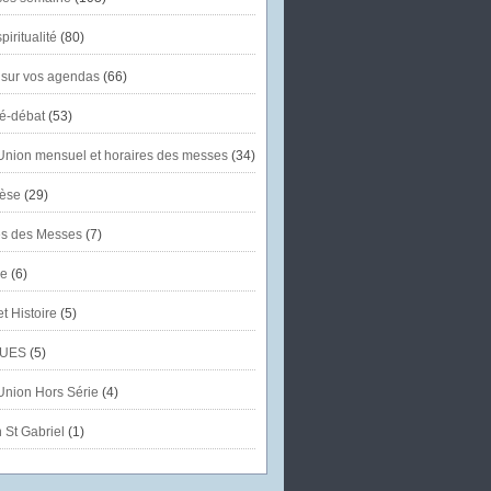
piritualité
(80)
 sur vos agendas
(66)
té-débat
(53)
'Union mensuel et horaires des messes
(34)
èse
(29)
es des Messes
(7)
se
(6)
et Histoire
(5)
UES
(5)
'Union Hors Série
(4)
 St Gabriel
(1)