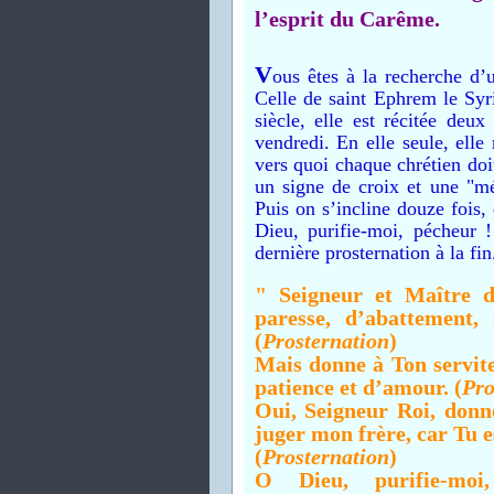
l’esprit du Carême.
V
ous êtes à la recherche d’
Celle de
saint Ephrem le Sy
siècle, elle est récitée deu
vendredi. En elle seule, elle
vers quoi chaque chrétien doit
un signe de croix et une "m
Puis on s’incline douze fois, 
Dieu, purifie-moi, pécheur !
dernière prosternation à la fin
" Seigneur et Maître d
paresse, d’abattement,
(
Prosternation
)
Mais donne à Ton servite
patience et d’amour. (
Pro
Oui, Seigneur Roi, donn
juger mon frère, car Tu es
(
Prosternation
)
O Dieu, purifie-moi