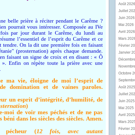
Août 202
Juillet 20
Juin 202
une belle prière à réciter pendant le Carême ?
Mai 2026
rien
pourrait vous intéresser. Composée au IVe
Avril 202
x fois par jour durant le Carême, du lundi au
 résume l’essentiel de l’esprit du Carême et ce
Mars 202
 tendre. On la dit une première fois en faisant
Février 2
étanie"
(prosternation) après chaque demande.
Janvier 2
en faisant un signe de croix et en disant : « Ô
Décembr
 ». Enfin on répète toute la prière avec une
Novembr
.
Octobre 
e ma vie, éloigne de moi l’esprit de
Septembr
 de domination et de vaines paroles.
Août 202
Juillet 20
ur un esprit d’intégrité, d’humilité, de
Juin 202
sternation
)
Mai 2025
e-moi de voir mes péchés et de ne pas
Avril 202
 béni dans les siècles des siècles. Amen.
Mars 202
Février 2
, pécheur (
12 fois, avec autant