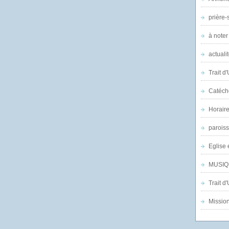
prière-s
à noter
actuali
Trait d
Catéch
Horair
parois
Eglise 
MUSIQ
Trait d
Mission