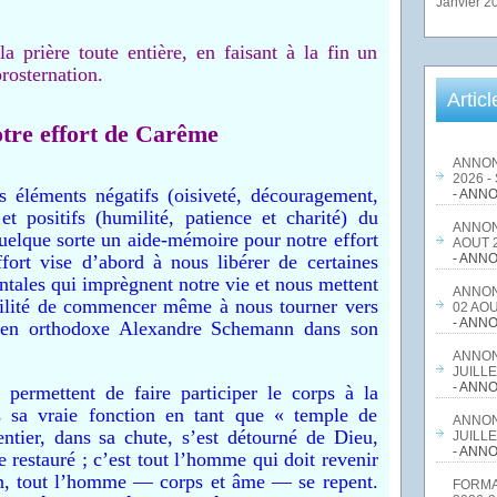
Janvier 2
a prière toute entière, en faisant à la fin un
rosternation.
Artic
tre effort de Carême
ANNON
2026 -
s éléments négatifs (oisiveté, découragement,
- ANNO
et positifs (humilité, patience et charité) du
ANNON
quelque sorte un aide-mémoire pour notre effort
AOUT 2
ort vise d’abord à nous libérer de certaines
- ANNO
ntales qui imprègnent notre vie et nous mettent
ANNON
bilité de commencer même à nous tourner vers
02 AOU
- ANNO
gien orthodoxe Alexandre Schemann dans son
ANNON
JUILLE
- ANNO
 permettent de faire participer le corps à la
ns sa vraie fonction en tant que « temple de
ANNON
ntier, dans sa chute, s’est détourné de Dieu,
JUILLE
- ANNO
 restauré ; c’est tout l’homme qui doit revenir
on, tout l’homme — corps et âme — se repent.
FORMA