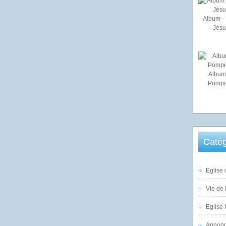
Album - 
Jésu
Album
Pompi
Catég
Eglise 
Vie de 
Eglise 
Annonc