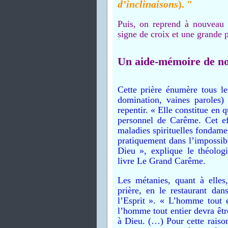
d’inclinaisons
). "
Puis, on reprend à nouveau l
signe de croix et une grande p
Un aide-mémoire de no
Cette prière énumère tous le
domination, vaines paroles) 
repentir. « Elle constitue en 
personnel de Carême. Cet eff
maladies spirituelles fondame
pratiquement dans l’impossi
Dieu », explique le théolo
livre Le Grand Carême.
Les métanies, quant à elles,
prière, en le restaurant da
l’Esprit ». « L’homme tout e
l’homme tout entier devra être
à Dieu. (…) Pour cette rais