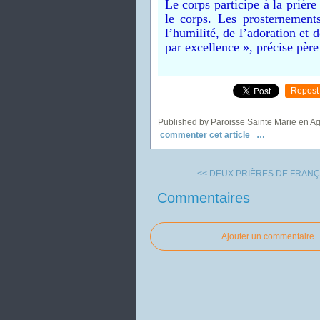
Le corps participe à la prièr
le corps. Les prosternement
l’humilité, de l’adoration et 
par excellence », précise pè
Repost
Published by Paroisse Sainte Marie en A
commenter cet article
…
<< DEUX PRIÈRES DE FRANÇO
Commentaires
Ajouter un commentaire