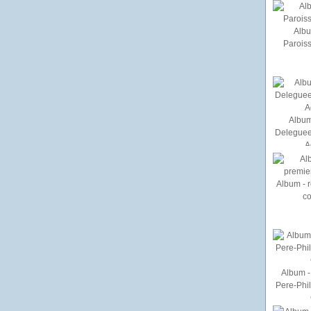
Albu
Paroiss
Album
Deleguee
A
Album - r
c
Album - 
Pere-Phi