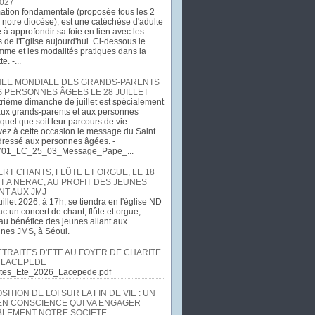
027
ation fondamentale (proposée tous les 2
 notre diocèse), est une catéchèse d'adulte
e à approfondir sa foie en lien avec les
 de l'Eglise aujourd'hui. Ci-dessous le
me et les modalités pratiques dans la
e. -...
EE MONDIALE DES GRANDS-PARENTS
S PERSONNES ÂGEES LE 28 JUILLET
rième dimanche de juillet est spécialement
ux grands-parents et aux personnes
quel que soit leur parcours de vie.
ez à cette occasion le message du Saint
dressé aux personnes âgées. -
701_LC_25_03_Message_Pape_...
RT CHANTS, FLÛTE ET ORGUE, LE 18
T A NERAC, AU PROFIT DES JEUNES
NT AUX JMJ
uillet 2026, à 17h, se tiendra en l'église ND
c un concert de chant, flûte et orgue,
u bénéfice des jeunes allant aux
ines JMS, à Séoul.
ETRAITES D'ETE AU FOYER DE CHARITE
 LACEPEDE
aites_Ete_2026_Lacepede.pdf
ITION DE LOI SUR LA FIN DE VIE : UN
EN CONSCIENCE QUI VA ENGAGER
LEMENT NOTRE SOCIETE