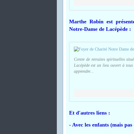
Marthe Robin est présent
Notre-Dame de Lacépède :
Centre de retraites spirituelles s
Lacépède est un lieu ouvert à tous
apprendre...
Et d'autres liens :
- Avec les enfants (mais pas 