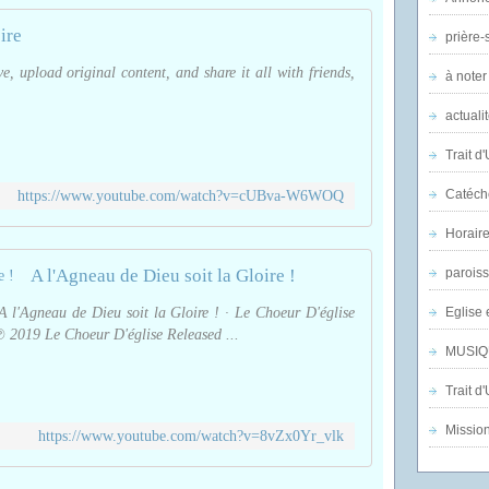
ire
prière-s
, upload original content, and share it all with friends,
à noter
actuali
Trait d
Catéch
https://www.youtube.com/watch?v=cUBva-W6WOQ
Horair
A l'Agneau de Dieu soit la Gloire !
parois
 l'Agneau de Dieu soit la Gloire ! · Le Choeur D'église
Eglise 
 2019 Le Choeur D'église Released ...
MUSIQ
Trait d
Mission
https://www.youtube.com/watch?v=8vZx0Yr_vlk