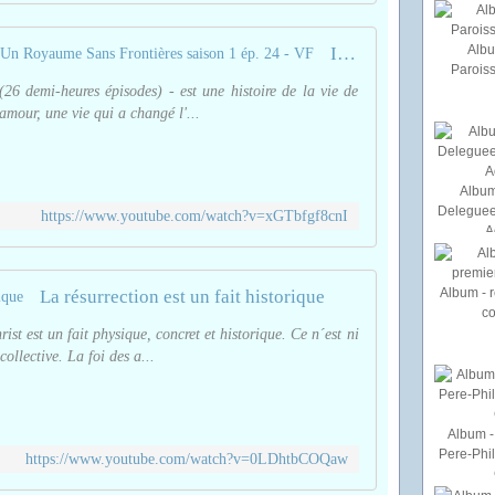
Albu
IL EST RESSUSCITÉ! - Jésus: Un Royaume Sans Frontières saison 1 ép. 24 - VF
Paroiss
(26 demi-heures épisodes) - est une histoire de la vie de
amour, une vie qui a changé l'...
Album
Deleguee
https://www.youtube.com/watch?v=xGTbfgf8cnI
A
Album - r
La résurrection est un fait historique
c
st est un fait physique, concret et historique. Ce n´est ni
collective. La foi des a...
Album - 
Pere-Phi
https://www.youtube.com/watch?v=0LDhtbCOQaw