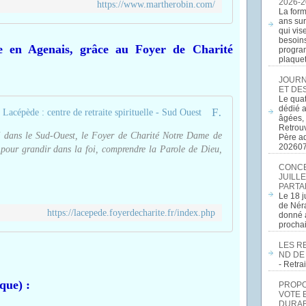
2026-2
https://www.martherobin.com/
La form
ans sur
qui vis
besoins
e en Agenais, grâce au Foyer de Charité
program
plaquett
JOURN
ET DE
Le quat
dédié a
Foyer de Charité Notre Dame de Lacépède : centre de retraite spirituelle - Sud Ouest
âgées, 
Retrouv
itué dans le Sud-Ouest, le Foyer de Charité Notre Dame de
Père a
20260
 pour grandir dans la foi, comprendre la Parole de Dieu,
CONCE
JUILLE
PARTA
Le 18 j
de Néra
https://lacepede.foyerdecharite.fr/index.php
donné a
procha
LES R
ND DE
- Retr
que) :
PROPOS
VOTE 
DURAB