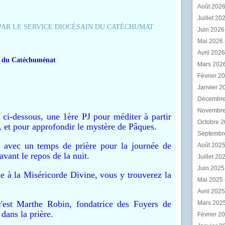
Août 202
Juillet 20
Juin 202
Mai 2026
Avril 202
in du Catéchuménat
Mars 202
Février 2
Janvier 2
Décembr
Novembr
 ci-dessous, une 1ère PJ pour méditer à partir
Octobre 
 et pour approfondir le mystère de Pâques.
Septembr
 avec un temps de prière pour la journée de
Août 202
vant le repos de la nuit.
Juillet 20
Juin 202
e à la Miséricorde Divine, vous y trouverez la
Mai 2025
Avril 202
c'est Marthe Robin, fondatrice des Foyers de
Mars 202
dans la prière.
Février 2