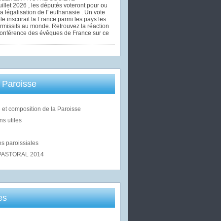
uillet 2026 , les députés voteront pour ou
la légalisation de l' euthanasie . Un vote
le inscrirait la France parmi les pays les
rmissifs au monde. Retrouvez la réaction
Conférence des évêques de France sur ce
 Paroisse
 et composition de la Paroisse
ns utiles
s paroissiales
PASTORAL 2014
es