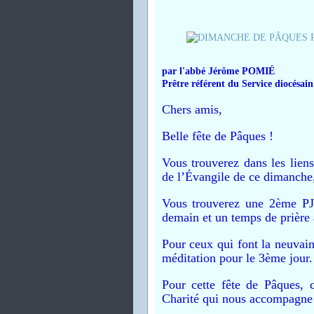
par l'abbé Jérôme POMIÉ
Prêtre référent du Service diocésa
Chers amis,
Belle fête de Pâques !
Vous trouverez dans les liens
de l’Évangile de ce dimanche,
Vous trouverez une 2ème PJ
demain et un temps de prière a
Pour ceux qui font la neuvain
méditation pour le 3ème jour.
Pour cette fête de Pâques, 
Charité qui nous accompagne 