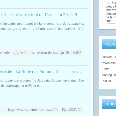
Le 15 j
contre 
favorab
plus pe
La résurrection de Jésus - Jn 20, 1- 9
de la 
sujet....
de Théobule en cliquant ici Le premier jour de la semaine,
au de grand matin ; c'était encore les ténèbres. Elle
Notre
eobule.org/video/la-resurrection-de-jesus-jn-20-1-9/625
Historique
Informatio
Links
La Bible des Enfants: Jésus est ressuscité
Nos église
ur apprendre à connaître Jésus dès le plus jeune âge. Des
PROJET 
du coloriage, et mille et u...
Imag
https://www.youtube.com/watch?v=rEjslU5MVOI