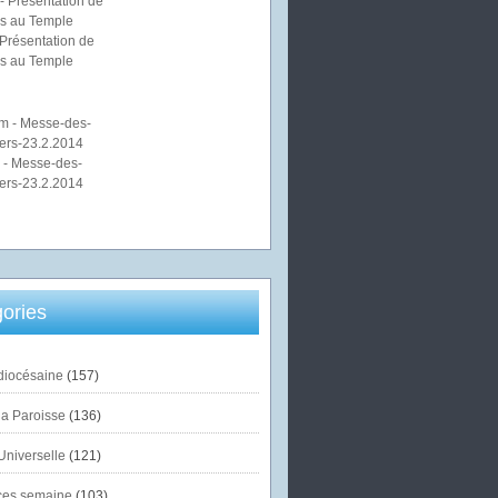
Présentation de
s au Temple
 - Messe-des-
ers-23.2.2014
ories
diocésaine
(157)
la Paroisse
(136)
Universelle
(121)
es semaine
(103)