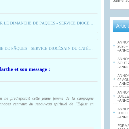
Janvier 2
CÉLÉBRER LE DIMANCHE DE PÂQUES - SERVICE DIOCÉSAIN DU CATÉCHUMÉNAT
Artic
ANNON
2026 -
DIMANCHE DE PÂQUES - SERVICE DIOCÉSAIN DU CATÉCHUMAT
- ANNO
ANNON
AOUT 2
- ANNO
Marthe et son message :
ANNON
02 AOU
- ANNO
ANNON
JUILLE
en ne prédisposait cette jeune femme de la campagne
- ANNO
nages centraux du renouveau spirituel de l'Eglise en
ANNON
JUILLE
- ANNO
FORMA