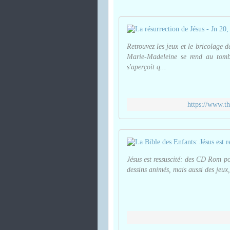
Retrouvez les jeux et le bricolage 
Marie-Madeleine se rend au tombe
s'aperçoit q...
https://www.th
Jésus est ressuscité: des CD Rom po
dessins animés, mais aussi des jeux, 