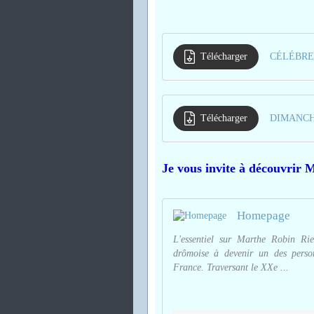
Télécharger
Télécharger
Je vous invite à découvrir 
Homepage
L'essentiel sur Marthe Robin Ri
drômoise à devenir un des person
France. Traversant le XXe ...