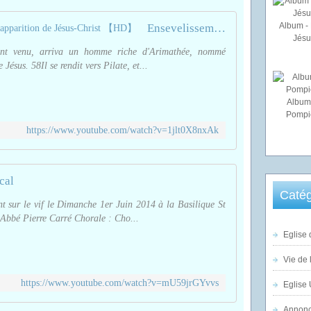
Album - 
Ensevelissement, résurrection et apparition de Jésus-Christ 【HD】
Jésu
ant venu, arriva un homme riche d'Arimathée, nommé
 Jésus. 58Il se rendit vers Pilate, et...
Album
Pompi
https://www.youtube.com/watch?v=1jlt0X8nxAk
cal
Catég
nt sur le vif le Dimanche 1er Juin 2014 à la Basilique St
Abbé Pierre Carré Chorale : Cho...
Eglise 
Vie de 
https://www.youtube.com/watch?v=mU59jrGYvvs
Eglise 
Annonc