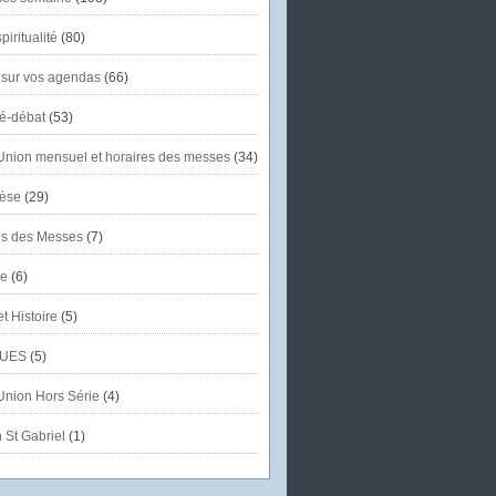
piritualité
(80)
 sur vos agendas
(66)
té-débat
(53)
'Union mensuel et horaires des messes
(34)
èse
(29)
es des Messes
(7)
se
(6)
et Histoire
(5)
UES
(5)
'Union Hors Série
(4)
 St Gabriel
(1)