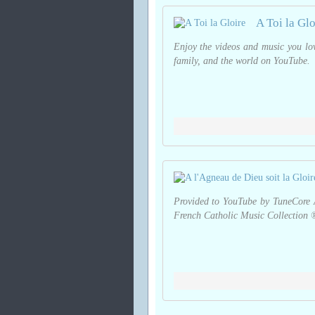
A Toi la Glo
Enjoy the videos and music you love
family, and the world on YouTube.
Provided to YouTube by TuneCore A
French Catholic Music Collection ℗