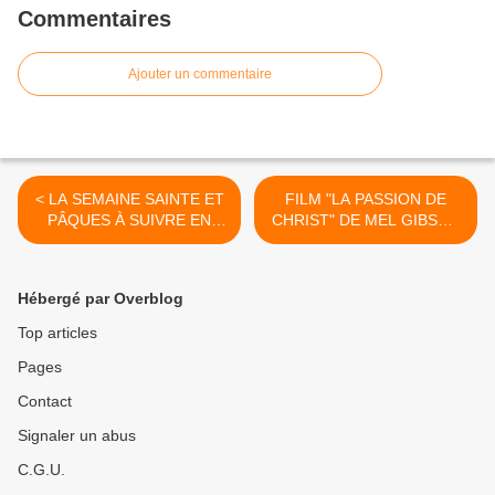
Commentaires
Ajouter un commentaire
< LA SEMAINE SAINTE ET
FILM "LA PASSION DE
PÂQUES À SUIVRE EN
CHRIST" DE MEL GIBSON
DIRECT SUR KTO, RADIO
>
NOTRE DAME, LE JOUR
DU SEIGNEUR, RCF
Hébergé par Overblog
RADIO, RADIO FIDÉLITÉ,
RADIO PRÉSENCE,
Top articles
Pages
Contact
Signaler un abus
C.G.U.