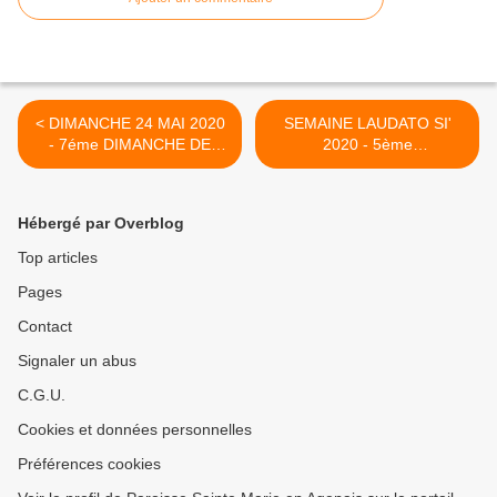
< DIMANCHE 24 MAI 2020
SEMAINE LAUDATO SI'
- 7éme DIMANCHE DE
2020 - 5ème
PÂQUES - PRIÈRE DU
ANNIVERSAIRE >
JOUR ET CHANT -
COMMENTAIRE DE
Hébergé par Overblog
L'ÉVANGILE
Top articles
Pages
Contact
Signaler un abus
C.G.U.
Cookies et données personnelles
Préférences cookies