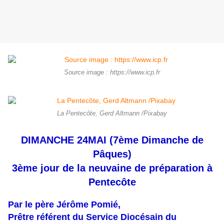
Source image : https://www.icp.fr
La Pentecôte, Gerd Altmann /Pixabay
DI
MANCHE 24
MAI
(
7
ème
Dimanche
de
Pâques)
3
ème
jour de la neuvaine de préparation à
Pentecôte
Par le père Jérôme Pomié,
Prêtre référent du Service Diocésain du