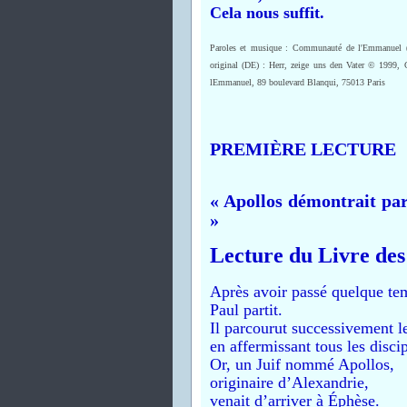
Cela nous suffit.
Paroles et musique : Communauté de l'Emmanuel 
original (DE) : Herr, zeige uns den Vater © 1999,
lEmmanuel, 89 boulevard Blanqui, 75013 Paris
PREMIÈRE LECTURE
« Apollos démontrait par 
»
Lecture du Livre des
Après avoir passé quelque te
Paul partit.
Il parcourut successivement le
en affermissant tous les discip
Or, un Juif nommé Apollos,
originaire d’Alexandrie,
venait d’arriver à Éphèse.