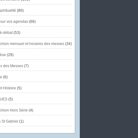
piritualité
(80)
 sur vos agendas
(66)
té-débat
(53)
'Union mensuel et horaires des messes
(34)
èse
(29)
es des Messes
(7)
se
(6)
et Histoire
(5)
UES
(5)
'Union Hors Série
(4)
 St Gabriel
(1)