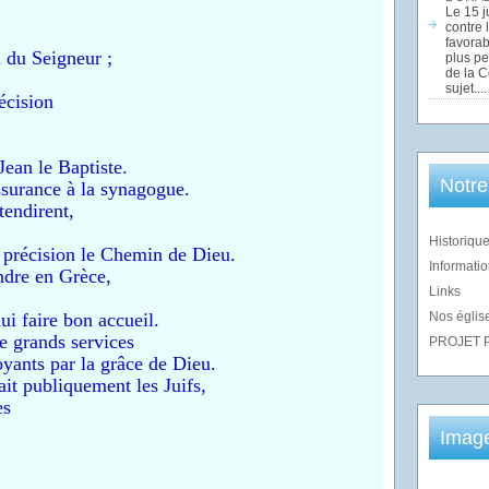
Le 15 j
contre 
favorab
n du Seigneur ;
plus pe
de la 
sujet....
récision
Jean le Baptiste.
Notre
ssurance à la synagogue.
tendirent,
Historique
e précision le Chemin de Dieu.
Informatio
ndre en Grèce,
Links
Nos église
lui faire bon accueil.
de grands services
PROJET 
oyants par la grâce de Dieu.
ait publiquement les Juifs,
es
Imag