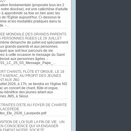
027
ation fondamentale (proposée tous les 2
 notre diocèse), est une catéchèse d'adulte
e à approfondir sa foie en lien avec les
 de l'Eglise aujourd'hui. Ci-dessous le
me et les modalités pratiques dans la
e. -...
EE MONDIALE DES GRANDS-PARENTS
S PERSONNES ÂGEES LE 28 JUILLET
rième dimanche de juillet est spécialement
ux grands-parents et aux personnes
quel que soit leur parcours de vie.
ez à cette occasion le message du Saint
dressé aux personnes âgées. -
701_LC_25_03_Message_Pape_...
RT CHANTS, FLÛTE ET ORGUE, LE 18
T A NERAC, AU PROFIT DES JEUNES
NT AUX JMJ
uillet 2026, à 17h, se tiendra en l'église ND
c un concert de chant, flûte et orgue,
u bénéfice des jeunes allant aux
ines JMS, à Séoul.
ETRAITES D'ETE AU FOYER DE CHARITE
 LACEPEDE
aites_Ete_2026_Lacepede.pdf
ITION DE LOI SUR LA FIN DE VIE : UN
EN CONSCIENCE QUI VA ENGAGER
LEMENT NOTRE SOCIETE