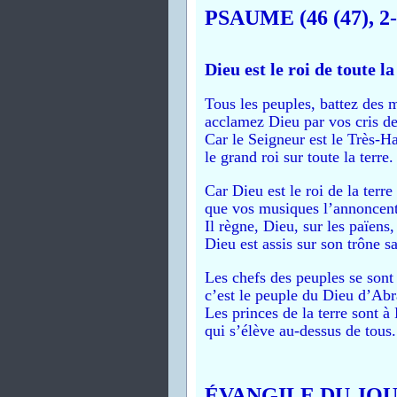
PSAUME (46 (47), 2-3
Dieu est le roi de toute la
Tous les peuples, battez des 
acclamez Dieu par vos cris de 
Car le Seigneur est le Très-Ha
le grand roi sur toute la terre.
Car Dieu est le roi de la terre 
que vos musiques l’annoncent
Il règne, Dieu, sur les païens,
Dieu est assis sur son trône sa
Les chefs des peuples se sont
c’est le peuple du Dieu d’Ab
Les princes de la terre sont à
qui s’élève au-dessus de tous.
ÉVANGILE DU JO