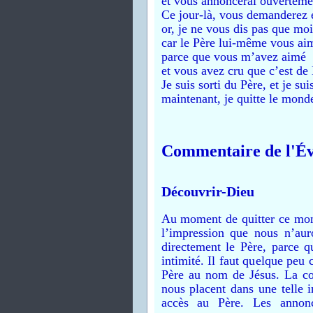
et vous annoncerai ouvertemen
Ce jour-là, vous demanderez
or, je ne vous dis pas que moi
car le Père lui-même vous ai
parce que vous m’avez aimé
et vous avez cru que c’est de 
Je suis sorti du Père, et je s
maintenant, je quitte le monde,
Commentaire de l'Év
Découvrir-Dieu
Au moment de quitter ce mond
l’impression que nous n’aur
directement le Père, parce q
intimité. Il faut quelque peu 
Père au nom de Jésus. La co
nous placent dans une telle i
accès au Père. Les annonc