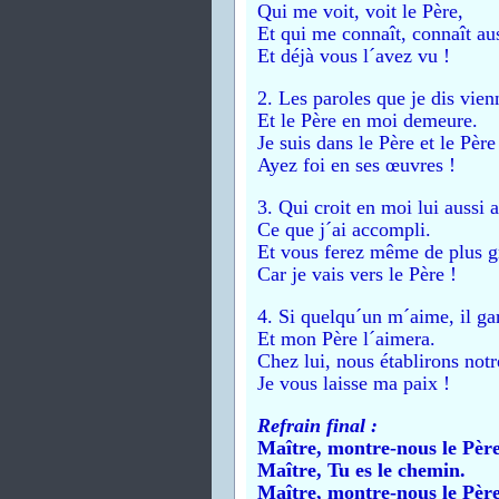
Qui me voit, voit le Père,
Et qui me connaît, connaît aus
Et déjà vous l´avez vu !
2. Les paroles que je dis vien
Et le Père en moi demeure.
Je suis dans le Père et le Père
Ayez foi en ses œuvres !
3. Qui croit en moi lui aussi 
Ce que j´ai accompli.
Et vous ferez même de plus g
Car je vais vers le Père !
4. Si quelqu´un m´aime, il ga
Et mon Père l´aimera.
Chez lui, nous établirons not
Je vous laisse ma paix !
Refrain final :
Maître, montre-nous le Père
Maître, Tu es le chemin.
Maître, montre-nous le Père