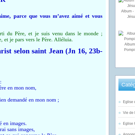
Album - 
aime, parce que vous m’avez aimé et vous
Jésu
sorti du Père, et je suis venu dans le monde ;
 et je pars vers le Père. Alléluia.
Album
ist selon saint Jean (Jn 16, 23b-
Pompi
:
Catég
ère en mon nom,
 rien demandé en mon nom ;
Eglise 
Vie de 
lé en images.
Eglise 
rai sans images,
Annonc