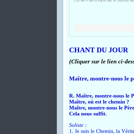
CD 40 Plus d'infos sur le linceul de
CHANT DU JOUR
(Cliquer sur le lien ci-des
Maître, montre-nous le p
R. Maître, montre-nous le P
Maître, où est le chemin ?
Maître, montre-nous le Père
Cela nous suffit.
Soliste :
1. Je suis le Chemin, la Vérité