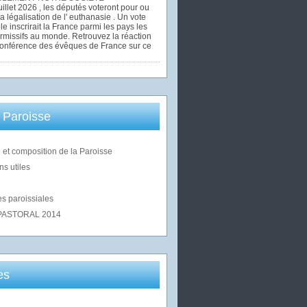
uillet 2026 , les députés voteront pour ou
la légalisation de l' euthanasie . Un vote
le inscrirait la France parmi les pays les
rmissifs au monde. Retrouvez la réaction
Conférence des évêques de France sur ce
 Paroisse
 et composition de la Paroisse
ns utiles
s paroissiales
PASTORAL 2014
es