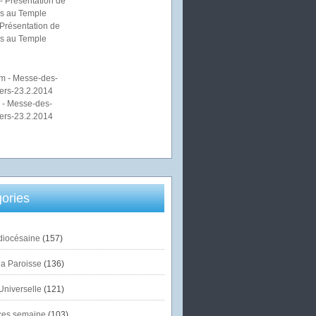
Présentation de
s au Temple
 - Messe-des-
ers-23.2.2014
ories
diocésaine
(157)
la Paroisse
(136)
Universelle
(121)
es semaine
(103)