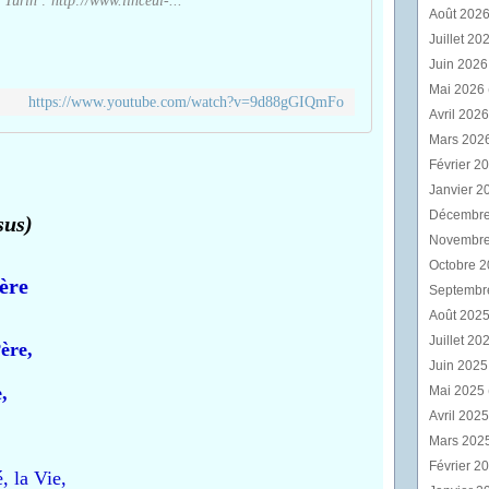
 Turin : http://www.linceul-...
Août 202
Juillet 20
Juin 202
Mai 2026
https://www.youtube.com/watch?v=9d88gGIQmFo
Avril 202
Mars 202
Février 2
Janvier 2
Décembr
sus)
Novembr
Octobre 
ère
Septembr
Août 202
Juillet 20
ère,
Juin 202
,
Mai 2025
Avril 202
Mars 202
Février 2
, la Vie,