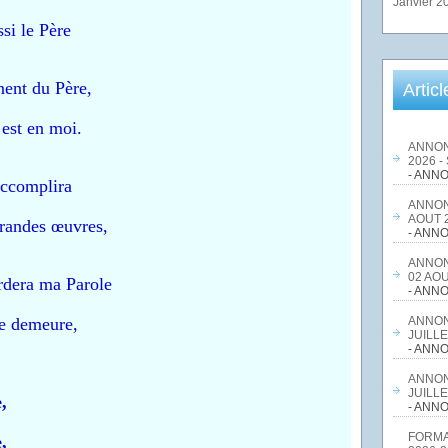
Janvier 2
si le Père
nent du Père,
Artic
 est en moi.
ANNON
2026 -
- ANNO
accomplira
ANNON
AOUT 2
randes œuvres,
- ANNO
ANNON
02 AOU
rdera ma Parole
- ANNO
re demeure,
ANNON
JUILLE
- ANNO
ANNON
JUILLE
,
- ANNO
FORMA
,