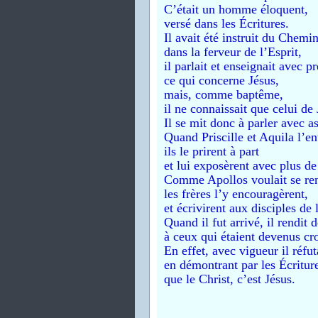
C’était un homme éloquent,
versé dans les Écritures.
Il avait été instruit du Chemi
dans la ferveur de l’Esprit,
il parlait et enseignait avec p
ce qui concerne Jésus,
mais, comme baptême,
il ne connaissait que celui de 
Il se mit donc à parler avec a
Quand Priscille et Aquila l’en
ils le prirent à part
et lui exposèrent avec plus d
Comme Apollos voulait se re
les frères l’y encouragèrent,
et écrivirent aux disciples de 
Quand il fut arrivé, il rendit 
à ceux qui étaient devenus cr
En effet, avec vigueur il réfut
en démontrant par les Écritur
que le Christ, c’est Jésus.