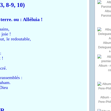
, 8-9, 10)
Albu
Paroiss
 terre. ou : Alléluia !
mains,
joie !
ut, le redoutable,
Album
Deleguee
A
:
 !
Album - r
cré.
c
 rassemblés :
raham.
 Dieu
Album - 
Pere-Phi
UR