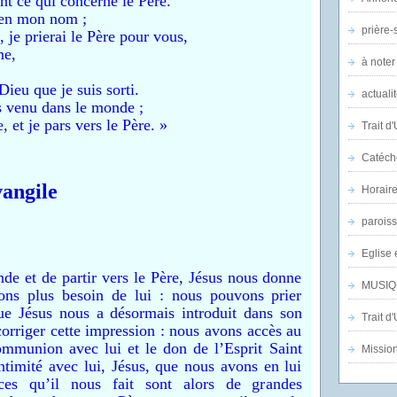
t ce qui concerne le Père.
 en mon nom ;
prière-s
, je prierai le Père pour vous,
me,
à noter
Dieu que je suis sorti.
actuali
uis venu dans le monde ;
 et je pars vers le Père. »
Trait d
Catéch
angile
Horair
parois
Eglise 
e et de partir vers le Père, Jésus nous donne
MUSIQ
ons plus besoin de lui : nous pouvons prier
ue Jésus nous a désormais introduit dans son
Trait d
corriger cette impression : nous avons accès au
mmunion avec lui et le don de l’Esprit Saint
Mission
ntimité avec lui, Jésus, que nous avons en lui
es qu’il nous fait sont alors de grandes