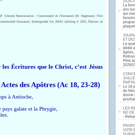
2026-2
La form
ans sur
qui vis
(P. Scheide) Harmonisation : Communauté de l'Emmanuel (M. Hagemann) /Titre
besoins
 Gemeinschaft Emmanuel, Kolbergstraße 4-6, 84503 Altötting © 2003, Éditions de
program
plaquett
JOURN
ET DE
Le quat
dédié a
âgées, 
Retrouv
Père a
20260
les Écritures que le Christ, c’est Jésus
CONCE
JUILLE
PARTA
 Actes des Apôtres (Ac 18, 23-28)
Le 18 j
de Néra
donné a
mps à Antioche,
procha
 pays galate et la Phrygie,
LES R
ND DE
les.
- Retr
PROPOS
VOTE 
DURAB