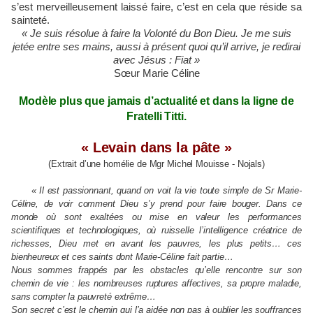
s’est merveilleusement laissé faire, c’est en cela que réside sa
sainteté.
« Je suis résolue à faire la Volonté du Bon Dieu. Je me suis
jetée entre ses mains, aussi à présent quoi qu’il arrive, je redirai
avec Jésus : Fiat »
Sœur Marie Céline
Modèle plus que jamais d’actualité et dans la ligne de
Fratelli Titti.
« Levain dans la pâte »
(Extrait d’une homélie de Mgr Michel Mouisse - Nojals)
« Il est passionnant, quand on voit la vie toute simple de Sr Marie-
Céline, de voir comment Dieu s’y prend pour faire bouger. Dans ce
monde où sont exaltées ou mise en valeur les performances
scientifiques et technologiques, où ruisselle l’intelligence créatrice de
richesses, Dieu met en avant les pauvres, les plus petits… ces
bienheureux et ces saints dont Marie-Céline fait partie…
Nous sommes frappés par les obstacles qu’elle rencontre sur son
chemin de vie : les nombreuses ruptures affectives, sa propre maladie,
sans compter la pauvreté extrême…
Son secret c’est le chemin qui l’a aidée non pas à oublier les souffrances