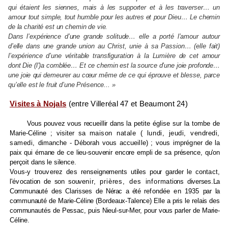
qui étaient les siennes, mais à les supporter et à les traverser… un
amour tout simple, tout humble pour les autres et pour Dieu… Le chemin
de la charité est un chemin de vie.
Dans l’expérience d’une grande solitude… elle a porté l’amour autour
d’elle dans une grande union au Christ, unie à sa Passion… (elle fait)
l’expérience d’une véritable transfiguration à la Lumière de cet amour
dont Die (l’)a comblée… Et ce chemin est la source d’une joie profonde…
une joie qui demeurer au cœur même de ce qui éprouve et blesse, parce
qu’elle est le fruit d’une Présence... »
Visites à Nojals
(entre Villeréal 47 et Beaumont 24)
V
ous pouvez vous recueillir dans la
petite église sur la tombe de
Marie-Céline ; visiter sa
maison natale ( lundi, jeudi, vendredi,
samedi,
dimanche - Déborah vous accueille) ; vous imprégner
de la
paix qui émane de ce lieu-souvenir encore empli
de sa présence, qu'on
perçoit dans le silence.
Vous-y
trouverez des ren
seignements
utiles pour garder le
contact,
l'évo
cation de son souve
nir,
priè
res, des informa
tions diverses.
La
Commu
nauté des Clarisses
de Nérac a été
refondée en 1935
par la
commu
nauté de Marie-Céline (Bordeaux-Talence) Elle a pris le relais des
communautés de Pessac, puis Nieul-sur-Mer, pour vous parler de Marie-
Céline.