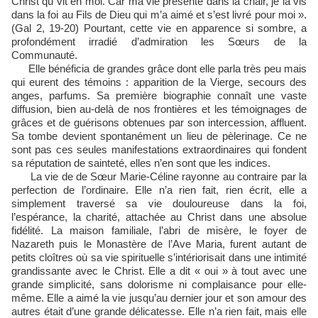
Christ qu vit en moi. Car ma vie présente dans la chair, je la vis
dans la foi au Fils de Dieu qui m’a aimé et s’est livré pour moi ».
(Gal 2, 19-20) Pourtant, cette vie en apparence si sombre, a
profondément irradié d’admiration les Sœurs de la
Communauté.
Elle bénéficia de grandes grâce dont elle parla très peu mais
qui eurent des témoins : apparition de la Vierge, secours des
anges, parfums. Sa première biographie connaît une vaste
diffusion, bien au-delà de nos frontières et les témoignages de
grâces et de guérisons obtenues par son intercession, affluent.
Sa tombe devient spontanément un lieu de pèlerinage. Ce ne
sont pas ces seules manifestations extraordinaires qui fondent
sa réputation de sainteté, elles n’en sont que les indices.
La vie de de Sœur Marie-Céline rayonne au contraire par la
perfection de l’ordinaire. Elle n’a rien fait, rien écrit, elle a
simplement traversé sa vie douloureuse dans la foi,
l’espérance, la charité, attachée au Christ dans une absolue
fidélité. La maison familiale, l’abri de misère, le foyer de
Nazareth puis le Monastère de l’Ave Maria, furent autant de
petits cloîtres où sa vie spirituelle s’intériorisait dans une intimité
grandissante avec le Christ. Elle a dit « oui » à tout avec une
grande simplicité, sans dolorisme ni complaisance pour elle-
même. Elle a aimé la vie jusqu’au dernier jour et son amour des
autres était d’une grande délicatesse. Elle n’a rien fait, mais elle