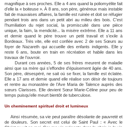
magnifique à ses proches. Elle a 4 ans quand la poliomyélite fait
d’elle la « boiteuse ». À 8 ans, son père, généreux mais instable
fait de mauvaises affaires, la famille est ruinée et doit se réfugier
pendant trois ans dans un petit abri au milieu des bois. C’est
l’humiliation du rejet social, la promiscuité dans une pièce
unique, la faim, la mendicité... la misère extrême. Elle a 11 ans
et demie quand le père trouve un petit travail et s’exile à
Bordeaux. Très vite, elle est confiée avec 2 de ses Sœurs au
foyer de Nazareth qui accueille des enfants indigents. Elle y
reste 6 ans, boute en train en récréation et habile dans les
travaux de l’ouvroir.
Durant ces années, 5 de ses frères meurent de maladie
ainsi que sa mère qui s’effondre d’épuisement âgée de 40 ans.
Son père, désespéré, ne sait où se fixer, la famille est éclatée.
Elle a 17 ans et demie quand elle réalise son désir de toujours
et rentre au monastère de l’Ave Maria de Talence auprès des
sœurs Clarisses. Elle devient Sœur Marie-Céline pour peu de
temps puisqu’elle meurt bientôt de tuberculose.
Un cheminement spirituel droit et lumineux
Ainsi résumée, sa vie peut paraître désolante de pauvreté et
de douleurs. Son secret est celui de Saint Paul : « Avec le