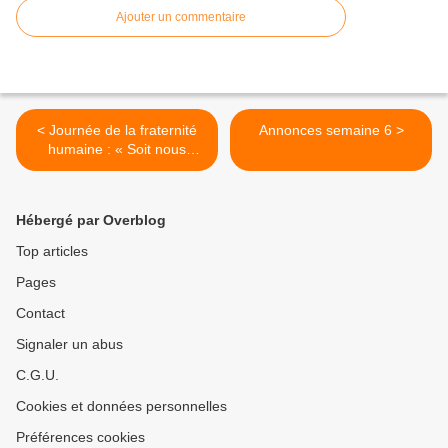
Ajouter un commentaire
< Journée de la fraternité
Annonces semaine 6 >
humaine : « Soit nous
sommes frères… soit tout
s’écroule »
Hébergé par Overblog
Top articles
Pages
Contact
Signaler un abus
C.G.U.
Cookies et données personnelles
Préférences cookies