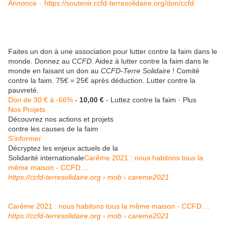
Annonce
·
https://soutenir.ccfd-terresolidaire.org/don/ccfd
Faites un don à une association pour lutter contre la faim dans le
monde. Donnez au
CCFD
. Aidez à lutter contre la faim dans le
monde en faisant un don au
CCFD
-
Terre Solidaire
! Comité
contre la faim. 75€ = 25€ après déduction. Lutter contre la
pauvreté.
Don de 30 € à -66%
-
10,00 €
-
Luttez contre la faim
·
Plus
Nos Projets
Découvrez nos actions et projets
contre les causes de la faim
S'informer
Décryptez les enjeux actuels de la
Solidarité internationale
Carême 2021 : nous habitons tous la
même maison - CCFD ...
https://ccfd-terresolidaire.org
› mob › careme2021
Carême 2021 : nous habitons tous la même maison - CCFD ...
https://ccfd-terresolidaire.org
› mob › careme2021