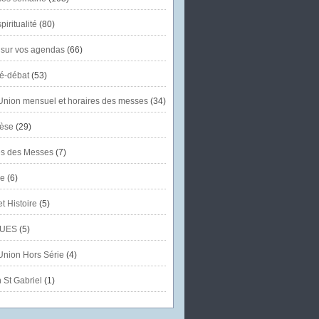
piritualité
(80)
 sur vos agendas
(66)
té-débat
(53)
'Union mensuel et horaires des messes
(34)
èse
(29)
es des Messes
(7)
se
(6)
et Histoire
(5)
UES
(5)
'Union Hors Série
(4)
 St Gabriel
(1)