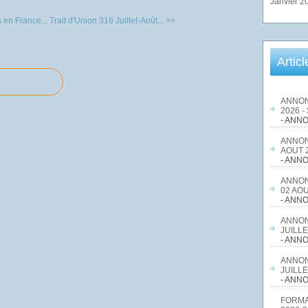
Janvier 2
 en France...
Trait d'Union 316 Juillet-Août... >>
Artic
ANNON
2026 -
- ANNO
ANNON
AOUT 2
- ANNO
ANNON
02 AOU
- ANNO
ANNON
JUILLE
- ANNO
ANNON
JUILLE
- ANNO
FORMA