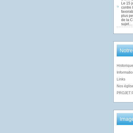
Le 15 j
contre 
favorab
plus pe
de la 
sujet....
Notre
Historique
Informatio
Links
Nos église
PROJET 
Imag