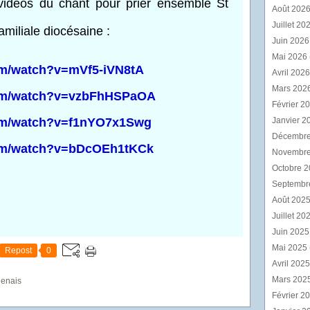
 vidéos du chant pour prier ensemble St
Août 202
Juillet 20
amiliale diocésaine :
Juin 202
Mai 2026
om/watch?v=mVf5-iVN8tA
Avril 202
Mars 202
com/watch?v=vzbFhHSPaOA
Février 2
com/watch?v=f1nYO7x1Swg
Janvier 2
Décembr
com/watch?v=bDcOEh1tKCk
Novembr
Octobre 
Septembr
Août 202
Juillet 20
Juin 202
Mai 2025
Repost
0
Avril 202
Mars 202
genais
Février 2