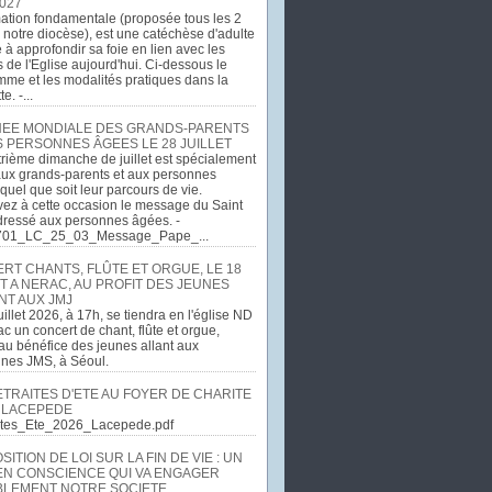
027
ation fondamentale (proposée tous les 2
 notre diocèse), est une catéchèse d'adulte
e à approfondir sa foie en lien avec les
 de l'Eglise aujourd'hui. Ci-dessous le
me et les modalités pratiques dans la
e. -...
EE MONDIALE DES GRANDS-PARENTS
S PERSONNES ÂGEES LE 28 JUILLET
rième dimanche de juillet est spécialement
ux grands-parents et aux personnes
quel que soit leur parcours de vie.
ez à cette occasion le message du Saint
dressé aux personnes âgées. -
701_LC_25_03_Message_Pape_...
RT CHANTS, FLÛTE ET ORGUE, LE 18
T A NERAC, AU PROFIT DES JEUNES
NT AUX JMJ
uillet 2026, à 17h, se tiendra en l'église ND
c un concert de chant, flûte et orgue,
u bénéfice des jeunes allant aux
ines JMS, à Séoul.
ETRAITES D'ETE AU FOYER DE CHARITE
 LACEPEDE
aites_Ete_2026_Lacepede.pdf
ITION DE LOI SUR LA FIN DE VIE : UN
EN CONSCIENCE QUI VA ENGAGER
LEMENT NOTRE SOCIETE