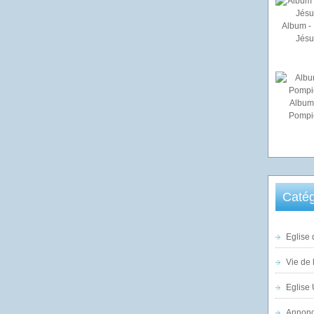
Album - 
Jésu
Album
Pompi
Catég
Eglise 
Vie de 
Eglise 
Annonc