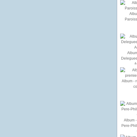
Albu
Paroiss
Album
Deleguee
A
Album - r
c
Album - 
Pere-Phi