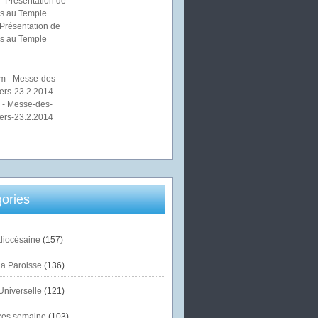
Présentation de
s au Temple
 - Messe-des-
ers-23.2.2014
ories
diocésaine
(157)
la Paroisse
(136)
Universelle
(121)
es semaine
(103)