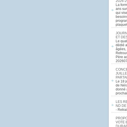
2026-2
La form
ans sur
qui vis
besoins
program
plaquett
JOURN
ET DE
Le quat
dédié a
âgées, 
Retrouv
Père a
20260
CONCE
JUILLE
PARTA
Le 18 j
de Néra
donné a
procha
LES R
ND DE
- Retr
PROPOS
VOTE 
DURAB