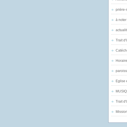
prière-s
à noter
actuali
Trait d
Catéch
Horair
parois
Eglise 
MUSIQ
Trait d
Mission