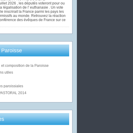
uillet 2026 , les députés voteront pour ou
la légalisation de l' euthanasie . Un vote
le inscrirait la France parmi les pays les
rmissifs au monde. Retrouvez la réaction
Conférence des évêques de France sur ce
 Paroisse
 et composition de la Paroisse
ns utiles
s paroissiales
PASTORAL 2014
es