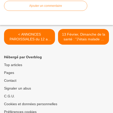
Ajouter un commentaire
< ANNONCES
13 Février, Dimanche de la
PAROISSIALES du 12 au
santé : "J'étais malade et
20 FÉVRIER 2022 -
vous m'avez visité" >
SEMAINE 7
Hébergé par Overblog
Top articles
Pages
Contact
Signaler un abus
C.G.U.
Cookies et données personnelles
Préférences cookies