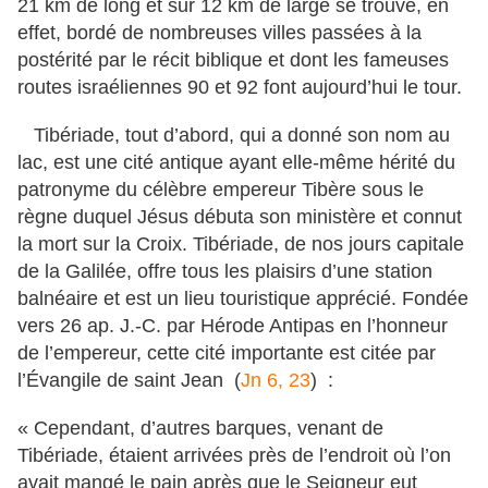
21 km de long et sur 12 km de large se trouve, en
effet, bordé de nombreuses villes passées à la
postérité par le récit biblique et dont les fameuses
routes israéliennes 90 et 92 font aujourd’hui le tour.
Tibériade, tout d’abord, qui a donné son nom au
lac, est une cité antique ayant elle-même hérité du
patronyme du célèbre empereur Tibère sous le
règne duquel Jésus débuta son ministère et connut
la mort sur la Croix. Tibériade, de nos jours capitale
de la Galilée, offre tous les plaisirs d’une station
balnéaire et est un lieu touristique apprécié. Fondée
vers 26 ap. J.-C. par Hérode Antipas en l’honneur
de l’empereur, cette cité importante est citée par
l’Évangile de saint Jean (
Jn 6, 23
) :
« Cependant, d’autres barques, venant de
Tibériade, étaient arrivées près de l’endroit où l’on
avait mangé le pain après que le Seigneur eut