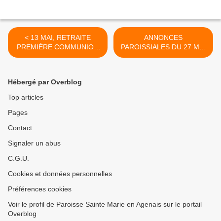
< 13 MAI, RETRAITE
ANNONCES
PREMIÈRE COMMUNION
PAROISSIALES DU 27 MAI
ET PROFESSION DE FOI -
AU 4 JUIN 2023 - SEMAINE
14 MAI, ÉVEIL À LA FOI ET
22 >
MESSE EN FAMILLE
Hébergé par Overblog
Top articles
Pages
Contact
Signaler un abus
C.G.U.
Cookies et données personnelles
Préférences cookies
Voir le profil de Paroisse Sainte Marie en Agenais sur le portail
Overblog