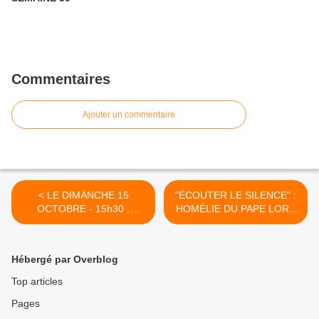
Commentaires
Ajouter un commentaire
< LE DIMANCHE 15
"ÉCOUTER LE SILENCE" :
OCTOBRE - 15h30 ,
HOMÉLIE DU PAPE LORS
CONCERT À L'ÉGLISE
DE LA VEILLÉE
NOTRE DAME DU BOURG
ŒCUMÉNIQUE DU 30
À AGEN
SEPTEMBRE 2023 >
Hébergé par Overblog
Top articles
Pages