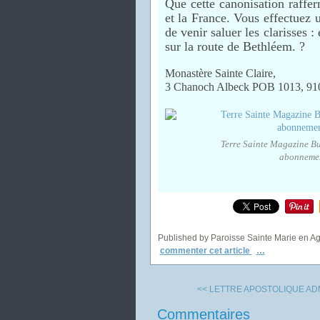
Que cette canonisation rafferm
et la France. Vous effectuez 
de venir saluer les clarisses : 
sur la route de Bethléem. ?
Monastère Sainte Claire,
3 Chanoch Albeck POB 1013, 91
Terre Sainte Magazine Bu
abonnemen
Published by Paroisse Sainte Marie en A
commenter cet article
…
<< LETTRE APOSTOLIQUE ADM
Commentaires