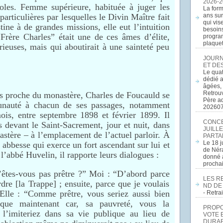
2026-2
oles. Femme supérieure, habituée à juger les
La form
particulières par lesquelles le Divin Maître fait
ans sur
qui vis
ine à de grandes missions, elle eut l’intuition
besoins
“Frère Charles” était une de ces âmes d’élite,
program
plaquett
ieuses, mais qui aboutirait à une sainteté peu
JOURN
ET DE
Le quat
dédié a
âgées, 
Retrouv
as proche du monastère, Charles de Foucauld se
Père a
nauté à chacun de ses passages, notamment
20260
ois, entre septembre 1898 et février 1899. Il
CONCE
s devant le Saint-Sacrement, jour et nuit, dans
JUILLE
astère – à l’emplacement de l’actuel parloir. À
PARTA
Le 18 j
 abbesse qui exerce un fort ascendant sur lui et
de Néra
 l’abbé Huvelin, il rapporte leurs dialogues :
donné a
procha
n’êtes-vous pas prêtre ?” Moi : “D’abord parce
LES R
dre [la Trappe] ; ensuite, parce que je voulais
ND DE
; Elle : “Comme prêtre, vous seriez aussi bien
- Retr
 que maintenant car, sa pauvreté, vous la
PROPOS
l’imiteriez dans sa vie publique au lieu de
VOTE 
DURAB