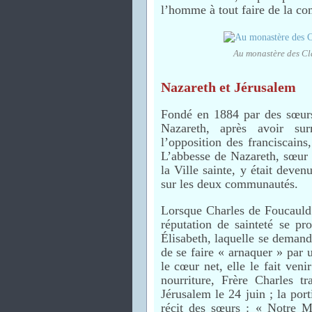
l’homme à tout faire de la c
Au monastère des C
Nazareth et Jérusalem
Fondé en 1884 par des sœurs
Nazareth, après avoir su
l’opposition des franciscains
L’abbesse de Nazareth, sœur 
la Ville sainte, y était deven
sur les deux communautés.
Lorsque Charles de Foucauld 
réputation de sainteté se pr
Élisabeth, laquelle se demand
de se faire « arnaquer » par 
le cœur net, elle le fait veni
nourriture, Frère Charles t
Jérusalem le 24 juin ; la port
récit des sœurs : « Notre M