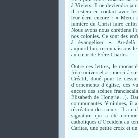
à Viviers. Il ne deviendra jam
il restera en contact avec le
leur écrit encore : « Merci 
lumière du Christ luire enfin
Nous avons nous chrétiens Fra
nos colonies. Ce sont des enf
à évangéliser ». Au-delà d
aujourd’hui, reconnaissons le 
au cœur de Frère Charles.
Outre ces lettres, le monast
frère universel » : merci à sœ
Créatif, doué pour le dessi
d’ornements d’église, des v
encore des scènes franciscain
Élisabeth de Hongrie…). Dans
communautés féminines, il a r
récréation des sœurs. Il a e
signature qui a été comme
catholiques d’Occident au tem
Caritas, une petite croix et u