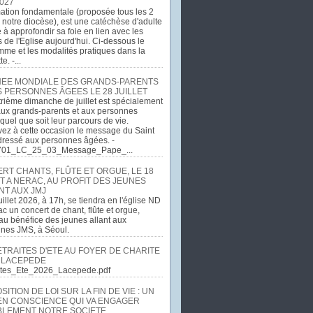
027
ation fondamentale (proposée tous les 2
 notre diocèse), est une catéchèse d'adulte
e à approfondir sa foie en lien avec les
 de l'Eglise aujourd'hui. Ci-dessous le
me et les modalités pratiques dans la
e. -...
EE MONDIALE DES GRANDS-PARENTS
S PERSONNES ÂGEES LE 28 JUILLET
rième dimanche de juillet est spécialement
ux grands-parents et aux personnes
quel que soit leur parcours de vie.
ez à cette occasion le message du Saint
dressé aux personnes âgées. -
701_LC_25_03_Message_Pape_...
RT CHANTS, FLÛTE ET ORGUE, LE 18
T A NERAC, AU PROFIT DES JEUNES
NT AUX JMJ
uillet 2026, à 17h, se tiendra en l'église ND
c un concert de chant, flûte et orgue,
u bénéfice des jeunes allant aux
ines JMS, à Séoul.
ETRAITES D'ETE AU FOYER DE CHARITE
 LACEPEDE
aites_Ete_2026_Lacepede.pdf
ITION DE LOI SUR LA FIN DE VIE : UN
EN CONSCIENCE QUI VA ENGAGER
LEMENT NOTRE SOCIETE