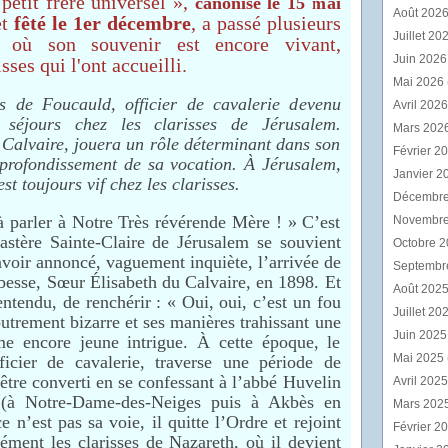
petit frère universel »,
canonisé le 15 mai
Août 202
t
fêté le 1er décembre
, a passé plusieurs
Juillet 20
 où son souvenir est encore vivant,
Juin 202
sses qui l'ont accueilli.
Mai 2026
s de Foucauld, officier de cavalerie devenu
Avril 202
rs séjours chez les clarisses de Jérusalem.
Mars 202
 Calvaire, jouera un rôle déterminant dans son
Février 2
pprofondissement de sa vocation. À Jérusalem,
Janvier 2
st toujours vif chez les clarisses.
Décembr
à parler à Notre Très révérende Mère ! » C’est
Novembr
astère Sainte-Claire de Jérusalem se souvient
Octobre 
voir annoncé, vaguement inquiète, l’arrivée de
Septembr
besse, Sœur Élisabeth du Calvaire, en 1898. Et
Août 202
entendu, de renchérir : « Oui, oui, c’est un fou
Juillet 20
outrement bizarre et ses manières trahissant une
Juin 202
me encore jeune intrigue. À cette époque, le
Mai 2025
icier de cavalerie, traverse une période de
’être converti en se confessant à l’abbé Huvelin
Avril 202
te (à Notre-Dame-des-Neiges puis à Akbès en
Mars 202
e n’est pas sa voie, il quitte l’Ordre et rejoint
Février 2
sément les clarisses de Nazareth, où il devient