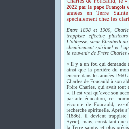
Charles de Foucauld, le « 
e
2022 par le pape François
années en Terre Sainte
spécialement chez les clari
Entre 1898 et 1900, Charle
trappiste effectue plusieu
L’abbesse, sœur Élisabeth du
cheminement spirituel et l’a
le souvenir de Frère Charles e
« Il y a un fou qui demande 
ainsi que la portière du mon
encore dans les années 1960 a
Charles de Foucauld à son ab
Frère Charles, qui avait tout 
». Il est vrai qu’avec son acc
parfaite éducation, cet hom
vicomte de Foucauld, ex-off
recherche spirituelle. Après s
(1886), il devient trappis
Syrie), mais, constatant que c
la Terre sainte, et plus préci