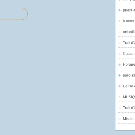
prière-s
à noter
actuali
Trait d
Catéch
Horair
parois
Eglise 
MUSIQ
Trait d
Mission