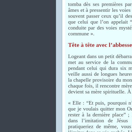
tomba dès ses premières par
âmes et à pressentir les voies 
souvent passer ceux qu’il dest
que celui que l’on appelait 
conduite par des voies mystér
commune ».
Tête à tête avec l’abbesse
Logeant dans un petit débarr
met au service de la commu
pendant celui qui dura six m
veille aussi de longues heure
la chapelle provisoire du mon
chaque fois, il rencontre mère
devient sa mère spirituelle. À
« Elle : “Et puis, pourquoi 
que je voulais quitter mon Or
rester à la dernière place” 
dans l’imitation de Jésus
pratiqueriez de même, vous 