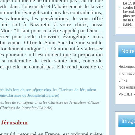
’abjection même ne diminuerait pas ; au lieu de
Le 15 j
th, dans l’obscurité et l’abaissement de la vie
contre 
comme lui évangélisant dans les contradictions,
favorab
plus pe
les calomnies, les persécutions. Je vous offre
de la 
 ici, soit à Nazareth, à votre choix, aussi
sujet....
Moi : “Il faut pour cela être appelé par Dieu…
vrier pour celle d’ouvrier évangélique mais
fut venue. Offrir le Saint-Sacrifice me semble
ofondément indigne” ». Continuant à s’adresser
Notre
s poursuit : « Il est évident que la proposition
, si maternelle de cette sainte âme, concorde
t qu’elle ne connaît pas. Elle rend possible ce
Historique
.
Informatio
Links
Nos église
PROJET 
és lors de son séjour chez les Clarisses de Jérusalem. ©Nizar
Clarisses de Jérusalem(Galerie)
Imag
e Jérusalem
ucauld, retourné en France, est ordonné prêtre