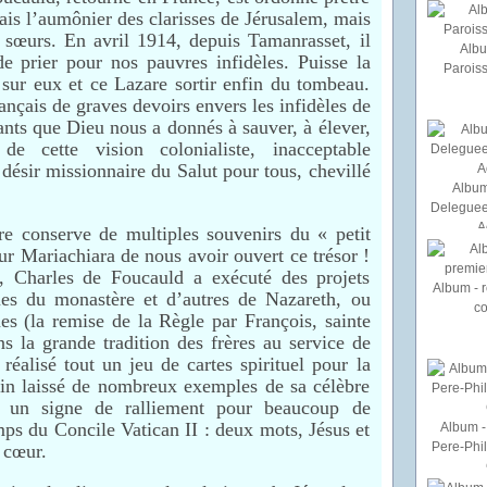
ais l’aumônier des clarisses de Jérusalem, mais
s sœurs. En avril 1914, depuis Tamanrasset, il
Albu
de prier pour nos pauvres infidèles. Puisse la
Paroiss
 sur eux et ce Lazare sortir enfin du tombeau.
nçais de graves devoirs envers les infidèles de
ants que Dieu nous a donnés à sauver, à élever,
e cette vision colonialiste, inacceptable
désir missionnaire du Salut pour tous, chevillé
Album
Deleguee
A
ère conserve de multiples souvenirs du « petit
ur Mariachiara de nous avoir ouvert ce trésor !
n, Charles de Foucauld a exécuté des projets
Album - r
ues du monastère et d’autres de Nazareth, ou
c
es (la remise de la Règle par François, sainte
 la grande tradition des frères au service de
éalisé tout un jeu de cartes spirituel pour la
nfin laissé de nombreux exemples de sa célèbre
 un signe de ralliement pour beaucoup de
ps du Concile Vatican II : deux mots, Jésus et
Album - 
Pere-Phi
n cœur.