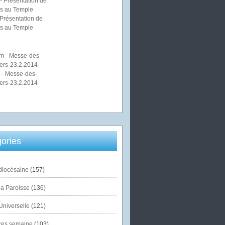
Présentation de
s au Temple
 - Messe-des-
ers-23.2.2014
ories
diocésaine
(157)
la Paroisse
(136)
Universelle
(121)
es semaine
(103)