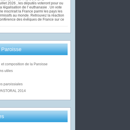
uillet 2026 , les députés voteront pour ou
la légalisation de l' euthanasie . Un vote
le inscrirait la France parmi les pays les
rmissifs au monde. Retrouvez la réaction
Conférence des évêques de France sur ce
 Paroisse
 et composition de la Paroisse
ns utiles
s paroissiales
PASTORAL 2014
es