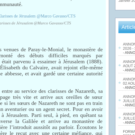
Janvier 2
ommunauté.
larisses de Jérusalem @Marco Gavasso/CTS
Artic
ANNON
 venues de Paray-le-Monial, le monastère de
2026 -
- ANNO
rmonté des débuts difficiles marqués par
, était parvenu à essaimer à Jérusalem (1888).
ANNON
AOUT 2
Élisabeth du Calvaire, avait rejoint elle-même
- ANNO
ue abbesse, et avait gardé une certaine autorité
ANNON
02 AOU
- ANNO
entre au service des clarisses de Nazareth, sa
opage très vite et arrive aux oreilles de sœur
ANNON
JUILLE
e si les sœurs de Nazareth ne sont pas en train
- ANNO
un aventurier ou un agent secret. Pour en avoir
r à Jérusalem. Parti seul, à pied, en quêtant sa
ANNON
JUILLE
raverse la Galilée et arrive au monastère de
- ANNO
ière l’introduit aussitôt au parloir. Écoutons le
FORMA
ère le reçut avec une certaine méfiance, qui