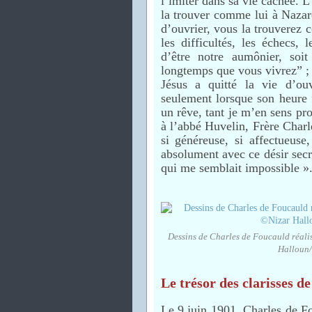
l’imiter dans sa vie cachée. L
la trouver comme lui à Nazare
d’ouvrier, vous la trouverez 
les difficultés, les échecs, 
d’être notre aumônier, soit
longtemps que vous vivrez” ; 
Jésus a quitté la vie d’ou
seulement lorsque son heure 
un rêve, tant je m’en sens pr
à l’abbé Huvelin, Frère Charle
si généreuse, si affectueuse
absolument avec ce désir secre
qui me semblait impossible »
Dessins de Charles de Foucauld réalis
Halloun/
Le trésor des clarisses d
Le 9 juin 1901, Charles de Fo