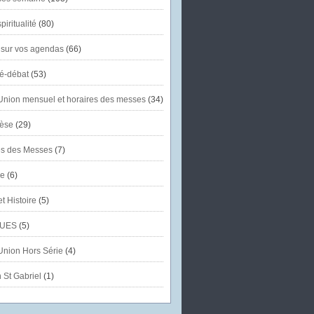
piritualité
(80)
 sur vos agendas
(66)
té-débat
(53)
'Union mensuel et horaires des messes
(34)
èse
(29)
es des Messes
(7)
se
(6)
et Histoire
(5)
UES
(5)
'Union Hors Série
(4)
 St Gabriel
(1)