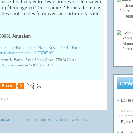
isse les liens entre les clarisses de Jérusalem
un pèlerinage en Terre sainte ? Prenez le temps
Album - 
elles sont faciles à trouver, au sortir de la ville,
Jésu
00901 Jérusalem
Album
Pompi
reau de Paris : 7 rue Marie Rose - 75014 Paris -
t@terresainte.net - 0173705186
Catég
Repost
0
genais
Eglise 
Vie de 
IRABILE...
LE 1er DÉCEMBRE EST FÊTÉ SAINT... >>
Eglise 
Annonc