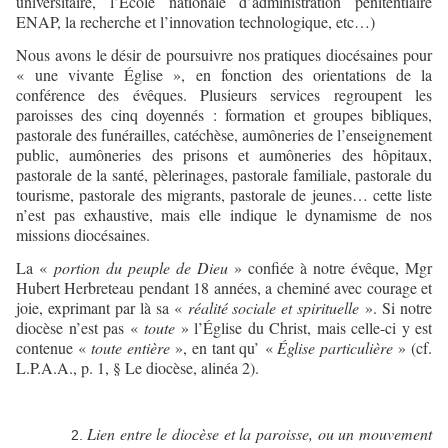
universitaire, l’École nationale d’administration pénitentiaire
ENAP, la recherche et l’innovation technologique, etc…)
Nous avons le désir de poursuivre nos pratiques diocésaines pour
« une vivante Église », en fonction des orientations de la
conférence des évêques. Plusieurs services regroupent les
paroisses des cinq doyennés : formation et groupes bibliques,
pastorale des funérailles, catéchèse, aumôneries de l’enseignement
public, aumôneries des prisons et aumôneries des hôpitaux,
pastorale de la santé, pèlerinages, pastorale familiale, pastorale du
tourisme, pastorale des migrants, pastorale de jeunes… cette liste
n’est pas exhaustive, mais elle indique le dynamisme de nos
missions diocésaines.
La «
portion du peuple de Dieu
» confiée à notre évêque, Mgr
Hubert Herbreteau pendant 18 années, a cheminé avec courage et
joie, exprimant par là sa «
réalité sociale et spirituelle
». Si notre
diocèse n’est pas «
toute
» l’Église du Christ, mais celle-ci y est
contenue «
toute entière
», en tant qu’ «
Église particulière
» (cf.
L.P.A.A., p. 1, § Le diocèse, alinéa 2).
Lien entre le diocèse et la paroisse, ou un mouvement