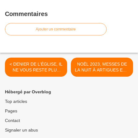
Commentaires
Ajouter un commentaire
< DENIER DE L'ÉGLISE, IL
NOËL 2023, MESSES DE
NE VOUS RESTE PLUS
LA NUIT À ARTIGUES ET À
QUE QUELQUES JOURS
PONT DU CASSE, MESSE
POUR LA CAMPAGNE
DU JOUR DE NOËL À LA
2023
CROIX-BLANCHE >
Hébergé par Overblog
Top articles
Pages
Contact
Signaler un abus