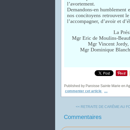
l’avortement.
Demandons-en humblement et 
nos concitoyens retrouvent le 
l’accompagner, d’avoir et d’é
La Prés
Mgr Eric de Moulins-Beauf
Mgr Vincent Jordy, 
Mgr Dominique Blanchet
Published by Paroisse Sainte Marie en A
commenter cet article
…
<< RETRAITE DE CARÊME AU FO
Commentaires