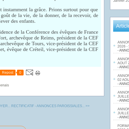
Janvier 2
instamment la grâce. Prions surtout pour que
goût de la vie, de la donner, de la recevoir, de
lever des enfants.
Artic
idence de la Conférence des évêques de France
ort, archevêque de Reims, président de la CEF
ANNON
archevêque de Tours, vice-président de la CEF
2026 -
, évêque de Créteil, vice-président de la CEF
- ANNO
ANNON
AOUT 2
- ANNO
Repost
0
ANNON
02 AOU
- ANNO
genais
ANNON
JUILLE
- ANNO
YER...
RECTIFICATIF - ANNONCES PAROISSIALES... >>
ANNON
JUILLE
- ANNO
FORMA