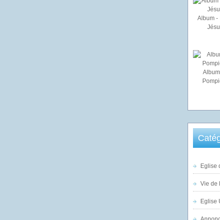
Album - 
Jésu
Album
Pompi
Catég
Eglise 
Vie de 
Eglise 
Annonc