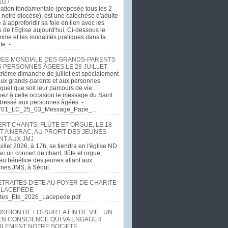
027
ation fondamentale (proposée tous les 2
 notre diocèse), est une catéchèse d'adulte
e à approfondir sa foie en lien avec les
 de l'Eglise aujourd'hui. Ci-dessous le
me et les modalités pratiques dans la
e. -...
EE MONDIALE DES GRANDS-PARENTS
S PERSONNES ÂGEES LE 28 JUILLET
rième dimanche de juillet est spécialement
ux grands-parents et aux personnes
quel que soit leur parcours de vie.
ez à cette occasion le message du Saint
dressé aux personnes âgées. -
701_LC_25_03_Message_Pape_...
RT CHANTS, FLÛTE ET ORGUE, LE 18
T A NERAC, AU PROFIT DES JEUNES
NT AUX JMJ
uillet 2026, à 17h, se tiendra en l'église ND
c un concert de chant, flûte et orgue,
u bénéfice des jeunes allant aux
ines JMS, à Séoul.
ETRAITES D'ETE AU FOYER DE CHARITE
 LACEPEDE
aites_Ete_2026_Lacepede.pdf
ITION DE LOI SUR LA FIN DE VIE : UN
EN CONSCIENCE QUI VA ENGAGER
LEMENT NOTRE SOCIETE