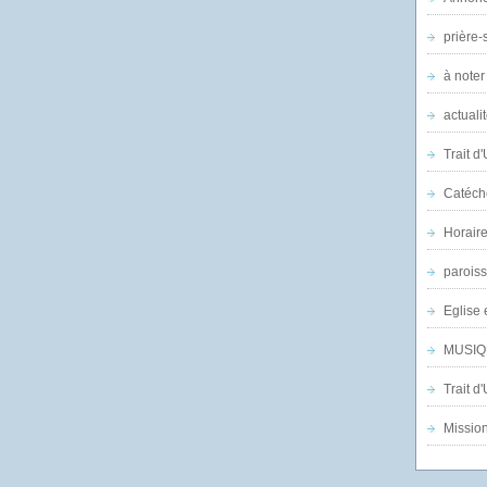
prière-s
à noter
actuali
Trait d
Catéch
Horair
parois
Eglise 
MUSIQ
Trait d
Mission