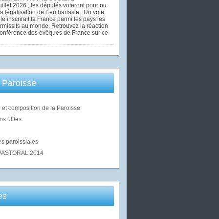
uillet 2026 , les députés voteront pour ou
la légalisation de l' euthanasie . Un vote
le inscrirait la France parmi les pays les
rmissifs au monde. Retrouvez la réaction
Conférence des évêques de France sur ce
 Paroisse
 et composition de la Paroisse
ns utiles
s paroissiales
PASTORAL 2014
es