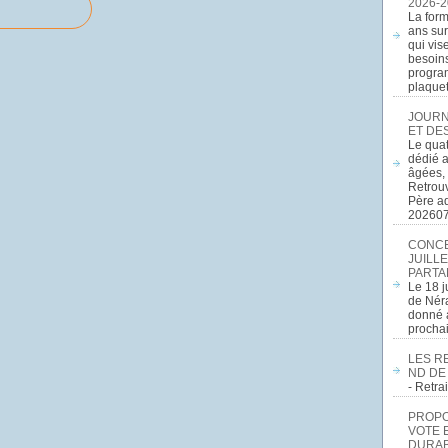
2026-2
La form
ans sur
qui vis
besoins
program
plaquett
JOURN
ET DE
Le quat
dédié a
âgées, 
Retrouv
Père a
20260
CONCE
JUILLE
PARTA
Le 18 j
de Néra
donné a
procha
LES R
ND DE
- Retr
PROPOS
VOTE 
DURAB