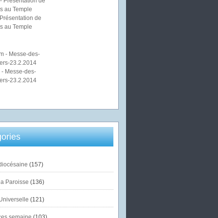
Présentation de
s au Temple
 - Messe-des-
ers-23.2.2014
ories
diocésaine
(157)
la Paroisse
(136)
Universelle
(121)
es semaine
(103)