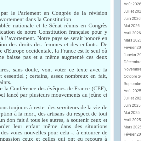
Août 202
Juillet 20
 par le Parlement en Congrès de la révision
’avortement dans la Constitution
Juin 202
blée nationale et le Sénat réunis en Congrès
Mai 2026
ication de notre Constitution française pour y
Avril 202
s à l’avortement. Notre pays se serait honoré en
Mars 202
tion des droits des femmes et des enfants. De
Février 2
 d'Europe occidentale, la France est le seul où
Janvier 2
ne baisse pas et a même augmenté ces deux
Décembr
res, sans doute, vont voter ce texte avec la
Novembr
t essentiel ; certains, assez nombreux en fait,
Octobre 
aints.
Septembr
 de la Conférence des évêques de France (CEF),
Août 202
pel lancé par plusieurs mouvements au jeûne et
Juillet 20
Juin 202
s toujours à rester des serviteurs de la vie de
ption à la mort, des artisans du respect de tout
Mai 2025
un don fait à tous les autres, à soutenir ceux et
Avril 202
garder leur enfant même dans des situations
Mars 202
 des voies nouvelles pour cela -, à entourer de
Février 2
mpassion ceux et celles qui ont eu recours à