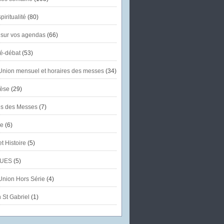
piritualité
(80)
 sur vos agendas
(66)
té-débat
(53)
'Union mensuel et horaires des messes
(34)
èse
(29)
es des Messes
(7)
se
(6)
et Histoire
(5)
UES
(5)
'Union Hors Série
(4)
 St Gabriel
(1)