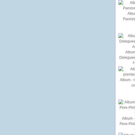
Albu
Paroiss
Album
Deleguee
A
Album - r
c
Album - 
Pere-Phi