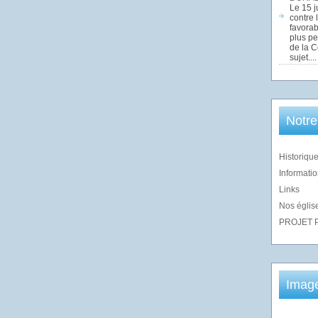
Le 15 j
contre 
favorab
plus pe
de la 
sujet....
Notre
Historique
Informatio
Links
Nos église
PROJET 
Imag