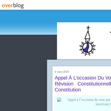
4 mars 2024
Appel À L’occasion Du V
Révision Constitutionn
Constitution