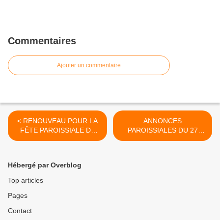
Commentaires
Ajouter un commentaire
< RENOUVEAU POUR LA
ANNONCES
FÊTE PAROISSIALE DE
PAROISSIALES DU 27
SAINTE-MARIE EN
AVRIL AU 5 MAI 2024 -
AGENAIS LE DIMANCHE
SEMAINE 18 >
LE 21 AVRIL 2024 À
Hébergé par Overblog
ARTIGUES
Top articles
Pages
Contact