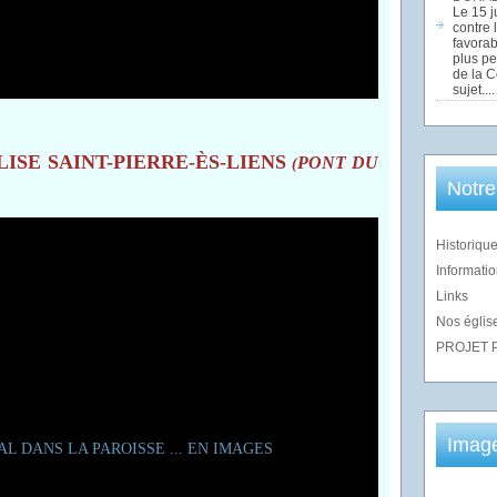
Le 15 j
contre 
favorab
plus pe
de la 
sujet....
LISE SAINT-PIERRE-ÈS-LIENS
PONT DU
(
Notre
Historique
Informatio
Links
Nos église
PROJET 
Imag