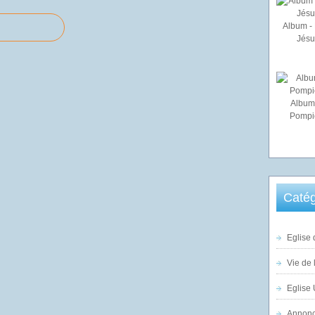
Album - 
Jésu
Album
Pompi
Catég
Eglise 
Vie de 
Eglise 
Annonc