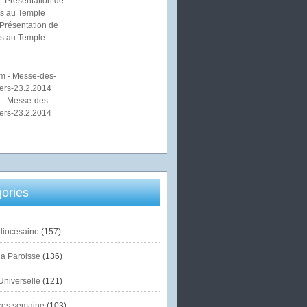
Présentation de
s au Temple
 - Messe-des-
ers-23.2.2014
ories
diocésaine
(157)
la Paroisse
(136)
Universelle
(121)
es semaine
(103)