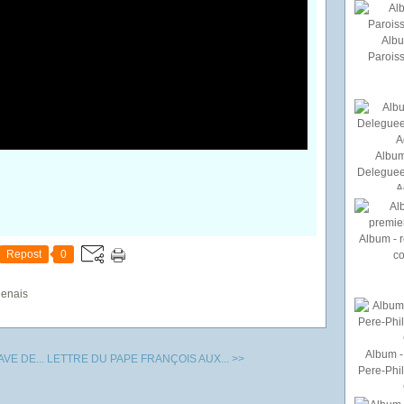
Albu
Paroiss
Album
Deleguee
A
Album - r
Repost
0
c
genais
Album - 
VE DE...
LETTRE DU PAPE FRANÇOIS AUX... >>
Pere-Phi