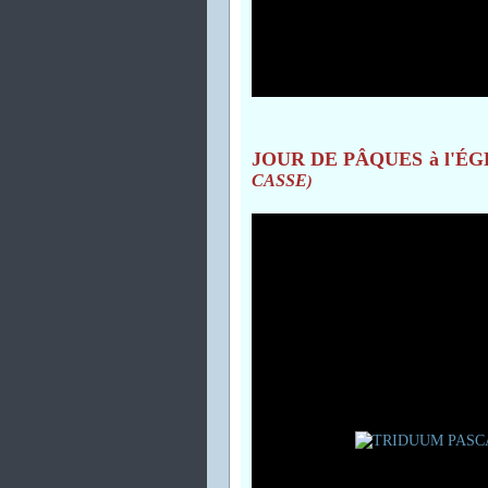
JOUR DE PÂQUES à l'ÉG
CASSE
)