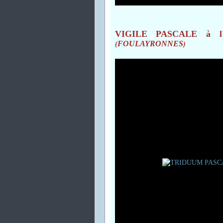
VIGILE PASCALE à l'
FOULAYRONNES
(
)