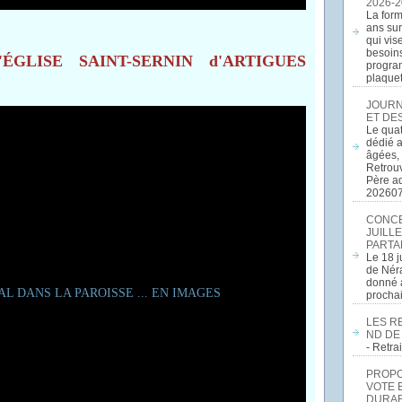
2026-2
La form
ans sur
qui vis
besoins
ÉGLISE SAINT-SERNIN d'ARTIGUES
program
plaquett
JOURN
ET DE
Le quat
dédié a
âgées, 
Retrouv
Père a
20260
CONCE
JUILLE
PARTA
Le 18 j
de Néra
donné a
procha
LES R
ND DE
- Retr
PROPOS
VOTE 
DURAB