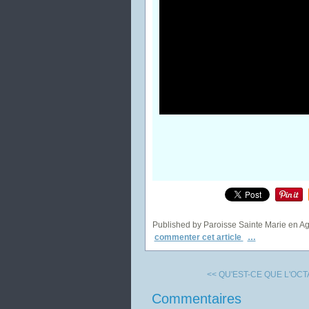
Published by Paroisse Sainte Marie en A
commenter cet article
…
<< QU'EST-CE QUE L'OCTA
Commentaires