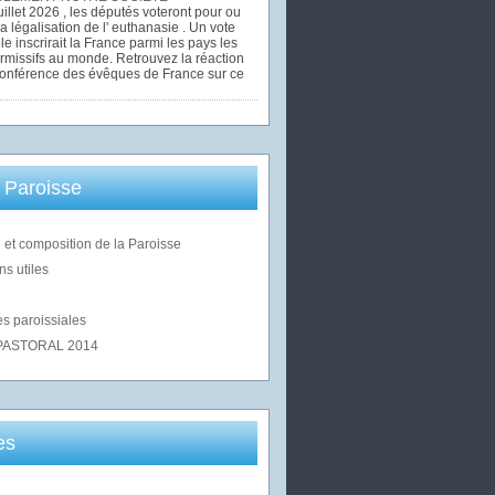
uillet 2026 , les députés voteront pour ou
la légalisation de l' euthanasie . Un vote
le inscrirait la France parmi les pays les
rmissifs au monde. Retrouvez la réaction
Conférence des évêques de France sur ce
 Paroisse
 et composition de la Paroisse
ns utiles
s paroissiales
PASTORAL 2014
es