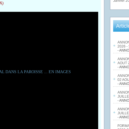
Janvier 2
N
)
Artic
ANNON
2026 -
- ANNO
ANNON
AOUT 2
- ANNO
ANNON
02 AOU
- ANNO
ANNON
JUILLE
- ANNO
ANNON
JUILLE
- ANNO
FORMA