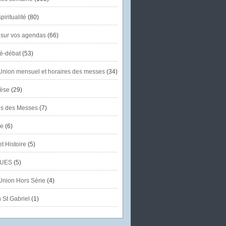
piritualité
(80)
 sur vos agendas
(66)
té-débat
(53)
'Union mensuel et horaires des messes
(34)
èse
(29)
es des Messes
(7)
se
(6)
et Histoire
(5)
UES
(5)
'Union Hors Série
(4)
 St Gabriel
(1)