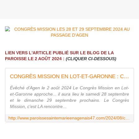
LIEN VERS L'ARTICLE PUBLIÉ SUR LE BLOG DE LA
PAROISSE LE 2 AOÛT 2024 :
(CLIQUER CI-DESSOUS)
CONGRÈS MISSION EN LOT-ET-GARONNE : COMMUNIQUÉ DE L'ÉVÊCHÉ DE CE 2 AOÛT 2024 - Le blog de paroisse.saintemarieenagenais
Évêché d'Agen le 2 août 2024 Le Congrès Mission en Lot-
et-Garonne approche... il aura lieu le samedi 28 septembre
et le dimanche 29 septembre prochains. Le Congrès
Mission, c'est LA rencontre...
http://www.paroissesaintemarieenagenais47.com/2024/08/congres-mission-en-lot-et-garonne-communique-de-l-eveche-de-ce-2-aout-2024.html