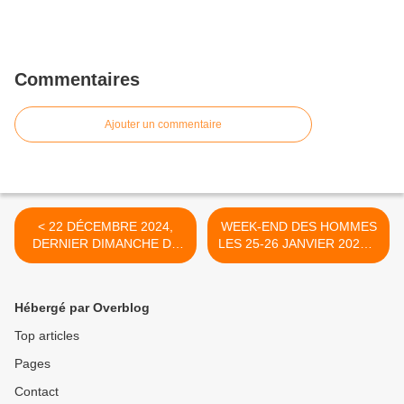
Commentaires
Ajouter un commentaire
< 22 DÉCEMBRE 2024,
WEEK-END DES HOMMES
DERNIER DIMANCHE DE
LES 25-26 JANVIER 2025 À
L'AVENT
LOURDES : ÉPOUX,
PÈRES, GRANDS-PÈRES,
MARIÉS, SÉPARÉS,
Hébergé par Overblog
CÉLIBATAIRES, VEUFS, ...
>
Top articles
Pages
Contact