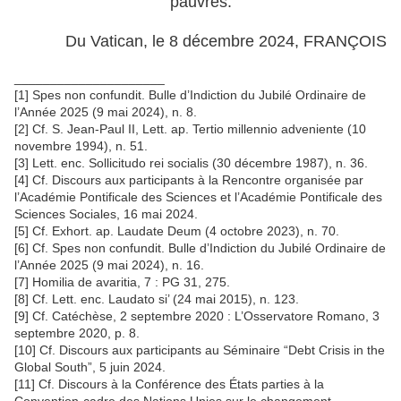
pauvres.
Du Vatican, le 8 décembre 2024, FRANÇOIS
_____________________
[1] Spes non confundit. Bulle d’Indiction du Jubilé Ordinaire de
l’Année 2025 (9 mai 2024), n. 8.
[2] Cf. S. Jean-Paul II, Lett. ap. Tertio millennio adveniente (10
novembre 1994), n. 51.
[3] Lett. enc. Sollicitudo rei socialis (30 décembre 1987), n. 36.
[4] Cf. Discours aux participants à la Rencontre organisée par
l’Académie Pontificale des Sciences et l’Académie Pontificale des
Sciences Sociales, 16 mai 2024.
[5] Cf. Exhort. ap. Laudate Deum (4 octobre 2023), n. 70.
[6] Cf. Spes non confundit. Bulle d’Indiction du Jubilé Ordinaire de
l’Année 2025 (9 mai 2024), n. 16.
[7] Homilia de avaritia, 7 : PG 31, 275.
[8] Cf. Lett. enc. Laudato si’ (24 mai 2015), n. 123.
[9] Cf. Catéchèse, 2 septembre 2020 : L’Osservatore Romano, 3
septembre 2020, p. 8.
[10] Cf. Discours aux participants au Séminaire “Debt Crisis in the
Global South”, 5 juin 2024.
[11] Cf. Discours à la Conférence des États parties à la