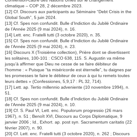
Convention-cadre des Nations Unies sur le changement
climatique – COP 28, 2 décembre 2023.
[12] Cf. Discours aux participants au Séminaire “Debt Crisis in the
Global South”, 5 juin 2024.
[13] Cf. Spes non confundit. Bulle d’Indiction du Jubilé Ordinaire
de l’Année 2025 (9 mai 2024), n. 16.
[14] Lett. enc. Fratelli tutti (3 octobre 2020), n. 35.
[15] Cf. Spes non confundit. Bulle d’Indiction du Jubilé Ordinaire
de l’Année 2025 (9 mai 2024), n. 23.
[16] Discours X (Troisième collection), Prière dont se divertissent
les solitaires, 100-101 : CSCO 638, 115. S. Augustin va même
jusqu’à affirmer que Dieu ne cesse de se faire débiteur de
l’homme : « Puisque “ta miséricorde est éternelle”, tu daignes par
tes promesses te faire le débiteur de ceux à qui tu remets toutes
leurs dettes » (Confessiones, 5,9,17 : PL 32, 714).
[17] Lett. ap. Tertio millennio adveniente (10 novembre 1994), n.
51.
[18] Cf. Spes non confundit. Bulle d’Indiction du Jubilé Ordinaire
de l’Année 2025 (9 mai 2024), n. 10.
[19] Cf. S. Paul VI, Lett. enc. Populorum progressio (26 mars
1967), n. 51 ; Benoît XVI, Discours au Corps Diplomatique, 9
janvier 2006 ; Id., Exhort. ap. post syn. Sacramentum caritatis (22
février 2007), n. 90.
[20] Cf. Lett. enc. Fratelli tutti (3 octobre 2020), n. 262 ; Discours