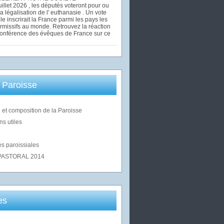
uillet 2026 , les députés voteront pour ou
la légalisation de l' euthanasie . Un vote
le inscrirait la France parmi les pays les
rmissifs au monde. Retrouvez la réaction
Conférence des évêques de France sur ce
 Paroisse
 et composition de la Paroisse
ns utiles
s paroissiales
PASTORAL 2014
es