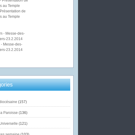
Présentation de
s au Temple
 - Messe-des-
ers-23.2.2014
ories
diocésaine
(157)
la Paroisse
(136)
Universelle
(121)
es semaine
(103)