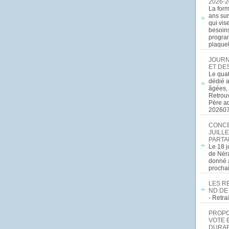
2026-2
La form
ans sur
qui vis
besoins
program
plaquett
JOURN
ET DE
Le quat
dédié a
âgées, 
Retrouv
Père a
20260
CONCE
JUILLE
PARTA
Le 18 j
de Néra
donné a
procha
LES R
ND DE
- Retr
PROPOS
VOTE 
DURAB