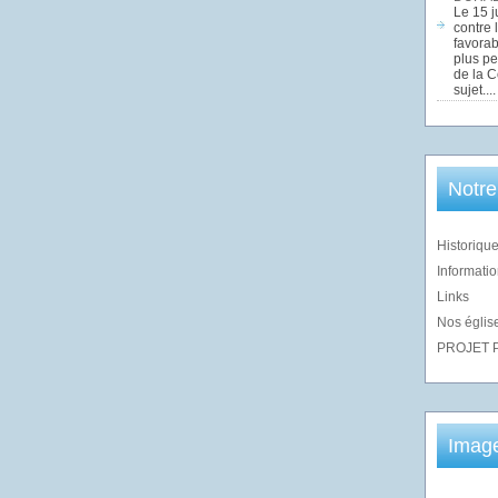
Le 15 j
contre 
favorab
plus pe
de la 
sujet....
Notre
Historique
Informatio
Links
Nos église
PROJET 
Imag