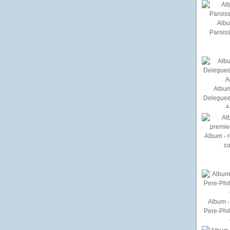
Albu
Paroiss
Album
Deleguee
A
Album - r
c
Album - 
Pere-Phi