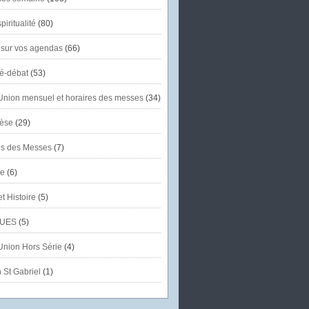
piritualité
(80)
 sur vos agendas
(66)
té-débat
(53)
'Union mensuel et horaires des messes
(34)
èse
(29)
es des Messes
(7)
se
(6)
et Histoire
(5)
UES
(5)
'Union Hors Série
(4)
 St Gabriel
(1)