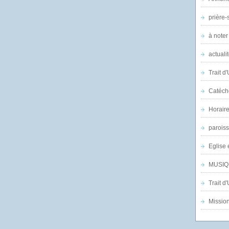
prière-s
à noter
actuali
Trait d
Catéch
Horair
parois
Eglise 
MUSIQ
Trait d
Mission