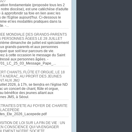
027
ation fondamentale (proposée tous les 2
 notre diocèse), est une catéchèse d'adulte
e à approfondir sa foie en lien avec les
 de l'Eglise aujourd'hui. Ci-dessous le
me et les modalités pratiques dans la
e. -...
EE MONDIALE DES GRANDS-PARENTS
S PERSONNES ÂGEES LE 28 JUILLET
rième dimanche de juillet est spécialement
ux grands-parents et aux personnes
quel que soit leur parcours de vie.
ez à cette occasion le message du Saint
dressé aux personnes âgées. -
701_LC_25_03_Message_Pape_...
RT CHANTS, FLÛTE ET ORGUE, LE 18
T A NERAC, AU PROFIT DES JEUNES
NT AUX JMJ
uillet 2026, à 17h, se tiendra en l'église ND
c un concert de chant, flûte et orgue,
u bénéfice des jeunes allant aux
ines JMS, à Séoul.
ETRAITES D'ETE AU FOYER DE CHARITE
 LACEPEDE
aites_Ete_2026_Lacepede.pdf
ITION DE LOI SUR LA FIN DE VIE : UN
EN CONSCIENCE QUI VA ENGAGER
LEMENT NOTRE SOCIETE