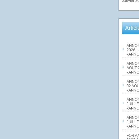
Janvier 2
Artic
ANNON
2026 -
- ANNO
ANNON
AOUT 2
- ANNO
ANNON
02 AOU
- ANNO
ANNON
JUILLE
- ANNO
ANNON
JUILLE
- ANNO
FORMA