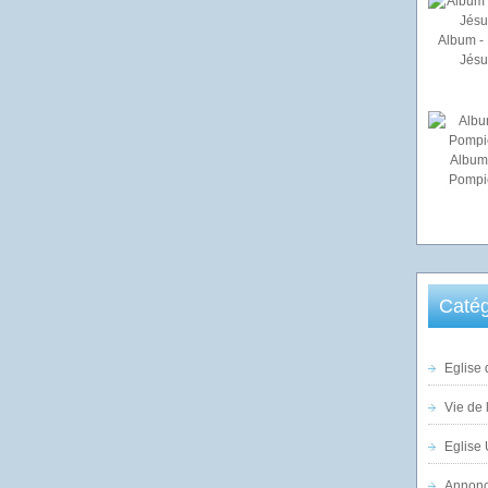
Album - 
Jésu
Album
Pompi
Catég
Eglise 
Vie de 
Eglise 
Annonc