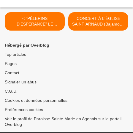
< "PÈLERINS
CONCERT À L'ÉGLISE
D'ESPÉRANCE" LE
SAINT ARNAUD (Bajamont)
SAMEDI 4 JANVIER 2025 À
LE DIMANCHE 19 JANVIER
AGEN
2025 À 16 Heures >
Hébergé par Overblog
Top articles
Pages
Contact
Signaler un abus
C.G.U.
Cookies et données personnelles
Préférences cookies
Voir le profil de Paroisse Sainte Marie en Agenais sur le portail
Overblog