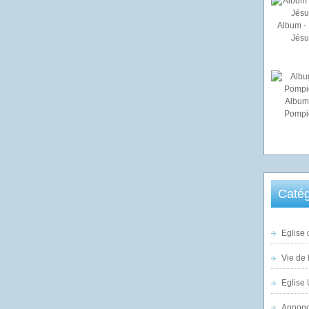
Album - 
Jésu
Album
Pompi
Catég
Eglise 
Vie de 
Eglise 
Annonc