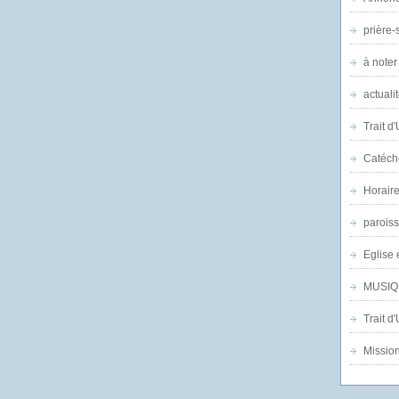
prière-s
à noter
actuali
Trait d
Catéch
Horair
parois
Eglise 
MUSIQ
Trait d
Mission