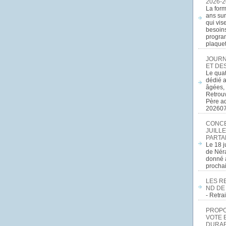
2026-2
La form
ans sur
qui vis
besoins
program
plaquett
JOURN
ET DE
Le quat
dédié a
âgées, 
Retrouv
Père a
20260
CONCE
JUILLE
PARTA
Le 18 j
de Néra
donné a
procha
LES R
ND DE
- Retr
PROPOS
VOTE 
DURAB