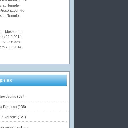
Présentation de
s au Temple
 - Messe-des-
ers-23.2.2014
ories
diocésaine
(157)
la Paroisse
(136)
Universelle
(121)
es semaine
(103)