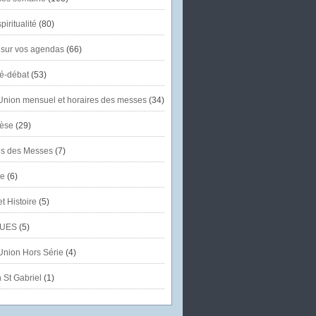
piritualité
(80)
 sur vos agendas
(66)
té-débat
(53)
'Union mensuel et horaires des messes
(34)
èse
(29)
es des Messes
(7)
se
(6)
et Histoire
(5)
UES
(5)
'Union Hors Série
(4)
 St Gabriel
(1)