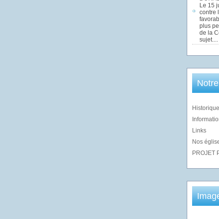
Le 15 j
contre 
favorab
plus pe
de la 
sujet....
Notre
Historique
Informatio
Links
Nos église
PROJET 
Imag