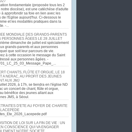
027
ation fondamentale (proposée tous les 2
 notre diocèse), est une catéchèse d'adulte
e à approfondir sa foie en lien avec les
 de l'Eglise aujourd'hui. Ci-dessous le
me et les modalités pratiques dans la
e. -...
EE MONDIALE DES GRANDS-PARENTS
S PERSONNES ÂGEES LE 28 JUILLET
rième dimanche de juillet est spécialement
ux grands-parents et aux personnes
quel que soit leur parcours de vie.
ez à cette occasion le message du Saint
dressé aux personnes âgées. -
701_LC_25_03_Message_Pape_...
RT CHANTS, FLÛTE ET ORGUE, LE 18
T A NERAC, AU PROFIT DES JEUNES
NT AUX JMJ
uillet 2026, à 17h, se tiendra en l'église ND
c un concert de chant, flûte et orgue,
u bénéfice des jeunes allant aux
ines JMS, à Séoul.
ETRAITES D'ETE AU FOYER DE CHARITE
 LACEPEDE
aites_Ete_2026_Lacepede.pdf
ITION DE LOI SUR LA FIN DE VIE : UN
EN CONSCIENCE QUI VA ENGAGER
LEMENT NOTRE SOCIETE