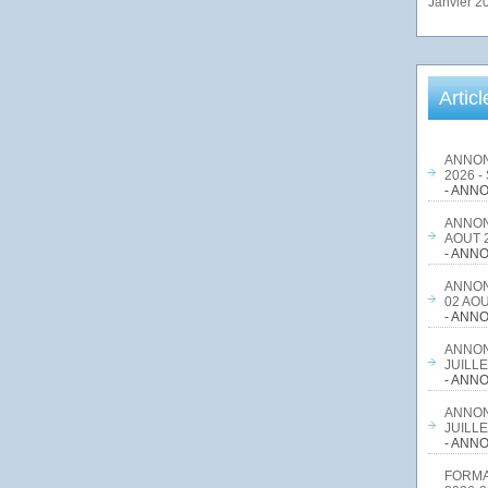
Janvier 2
Artic
ANNON
2026 -
- ANNO
ANNON
AOUT 2
- ANNO
ANNON
02 AOU
- ANNO
ANNON
JUILLE
- ANNO
ANNON
JUILLE
- ANNO
FORMA