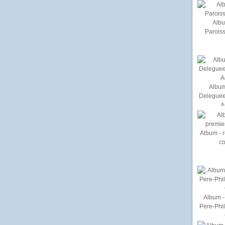
Albu
Paroiss
Album
Deleguee
A
Album - r
c
Album - 
Pere-Phi