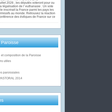
uillet 2026 , les députés voteront pour ou
la légalisation de l' euthanasie . Un vote
le inscrirait la France parmi les pays les
rmissifs au monde. Retrouvez la réaction
Conférence des évêques de France sur ce
 Paroisse
 et composition de la Paroisse
ns utiles
s paroissiales
PASTORAL 2014
es