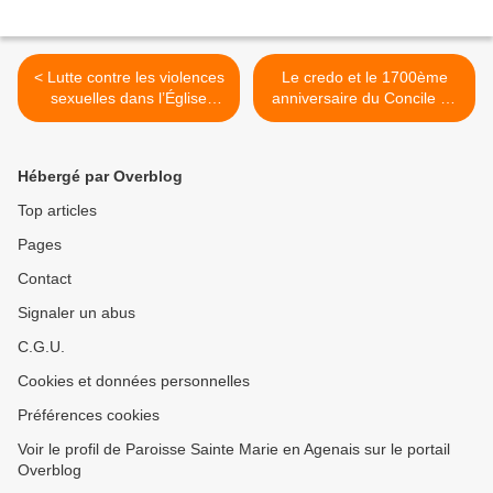
< Lutte contre les violences
Le credo et le 1700ème
sexuelles dans l’Église
anniversaire du Concile de
catholique – Rapport 2025
Nicée >
sur la mise en œuvre des
décisions votées à
Hébergé par Overblog
l’Assemblée plénière de
mars 2023
Top articles
Pages
Contact
Signaler un abus
C.G.U.
Cookies et données personnelles
Préférences cookies
Voir le profil de Paroisse Sainte Marie en Agenais sur le portail
Overblog