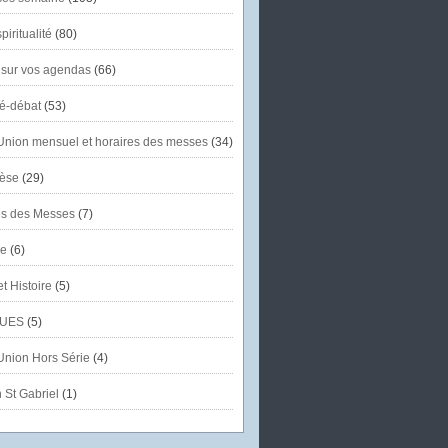
piritualité
(80)
 sur vos agendas
(66)
té-débat
(53)
'Union mensuel et horaires des messes
(34)
èse
(29)
es des Messes
(7)
se
(6)
et Histoire
(5)
UES
(5)
'Union Hors Série
(4)
 St Gabriel
(1)