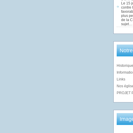
Le 15 j
contre 
favorab
plus pe
de la 
sujet....
Notre
Historique
Informatio
Links
Nos église
PROJET 
Imag