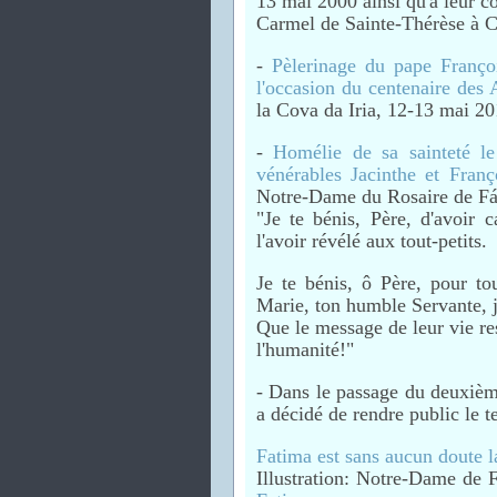
13 mai 2000 ainsi qu'à leur c
Carmel de Sainte-Thérèse à 
-
Pèlerinage du pape Franço
l'occasion du centenaire des
la Cova da Iria, 12-13 mai 2
-
Homélie de sa sainteté le
vénérables Jacinthe et Franç
Notre-Dame du Rosaire de Fá
"Je te bénis, Père, d'avoir 
l'avoir révélé aux tout-petits.
Je te bénis, ô Père, pour to
Marie, ton humble Servante, j
Que le message de leur vie re
l'humanité!"
- Dans le passage du deuxième
a décidé de rendre public le te
Fatima est sans aucun doute l
Illustration: Notre-Dame de