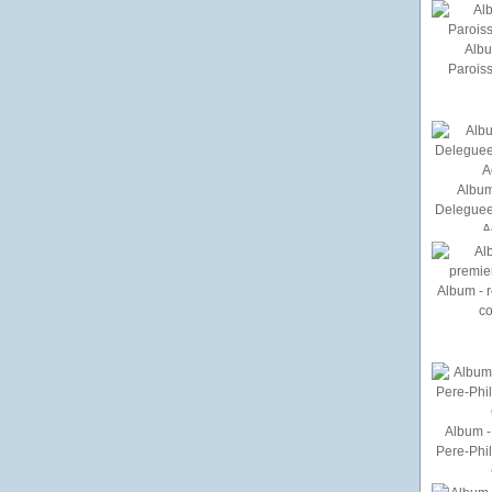
Albu
Paroiss
Album
Deleguee
A
Album - r
c
Album - 
Pere-Phi