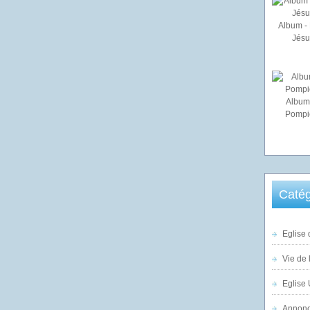
Album - 
Jésu
Album
Pompi
Catég
Eglise 
Vie de 
Eglise 
Annonc