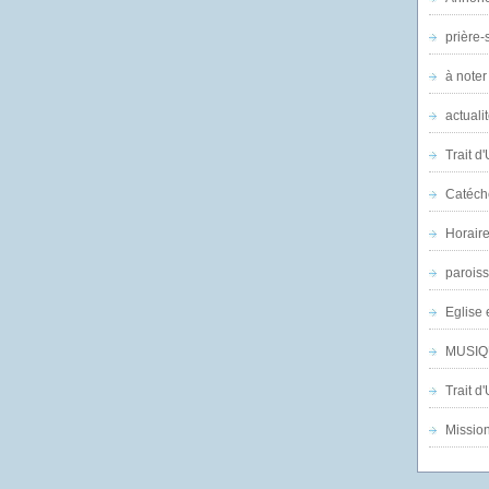
prière-s
à noter
actuali
Trait d
Catéch
Horair
parois
Eglise 
MUSIQ
Trait d
Mission