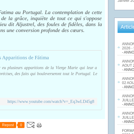
Janvier 2
tima au Portugal. La contemplation de cette
 de la grâce, inquiète de tout ce qui s'oppose
u dit Aljustrel, des foules de fidèles, dans la
Artic
ans une conversion profonde des cœurs.
ANNON
2026 -
- ANNO
s Apparitions de Fátima
ANNON
AOUT 2
r eu plusieurs apparitions de la Vierge Marie qui leur a
- ANNO
récises, des faits qui bouleverseront tout le Portugal. Le
ANNON
02 AOU
- ANNO
ANNON
JUILLE
https://www.youtube.com/watch?v=_Eq3wLD45g8
- ANNO
ANNON
JUILLE
- ANNO
Repost
0
FORMA