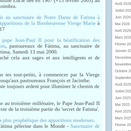
ousine Lucie née en 1907 (+13 février 2005) au
Août 202
Coimbra.
Juillet 20
is au sanctuaire de Notre Dame de Fatima à
Juin 202
 Apparitions de la Bienheureuse Vierge Marie
à
Mai 2026
017
Avril 202
Mars 202
 pape Jean-Paul II pour la béatification des
Février 2
ois
, pastoureaux de Fátima, au sanctuaire de
tima, Samedi 13 mai 2000.
Janvier 2
caché cela aux sages et aux intelligents et de
Décembr
Novembr
Octobre 
us tes tout-petits, à commencer par la Vierge
Septembr
usqu'aux pastoureaux François et Jacinthe.
Août 202
ste toujours ardent pour illuminer le chemin de
Juillet 20
Juin 202
 au troisième millénaire, le Pape Jean-Paul II
Mai 2025
xte de la troisième partie du 'secret de Fatima'.
Avril 202
Mars 202
a plus prophétique des apparitions modernes
.
Février 2
 Fátima pèlerine dans le Monde -
Sanctuaire de