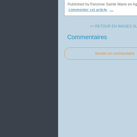
Published by Paroisse Sainte Marie en A
commenter cet article
…
<< RETOUR EN IMAGES SUR
Commentaires
Ajouter un commentaire