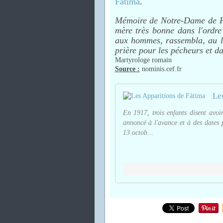
Fatima
.
Mémoire de Notre-Dame de Fa
mère très bonne dans l'ordre
aux hommes, rassembla, au lie
prière pour les pécheurs et d
Martyrologe romain
Source :
nominis.cef.fr
Le
En 1917, trois enfants disent avoi
annoncé à l'avance et à des dates p
13 octob...