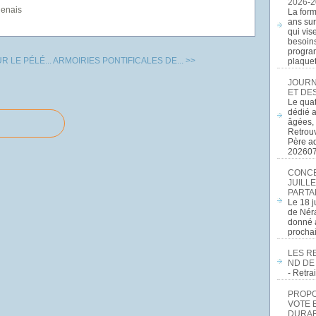
2026-2
genais
La form
ans sur
qui vis
besoins
program
 LE PÉLÉ...
ARMOIRIES PONTIFICALES DE... >>
plaquett
JOURN
ET DE
Le quat
dédié a
âgées, 
Retrouv
Père a
20260
CONCE
JUILLE
PARTA
Le 18 j
de Néra
donné a
procha
LES R
ND DE
- Retr
PROPOS
VOTE 
DURAB