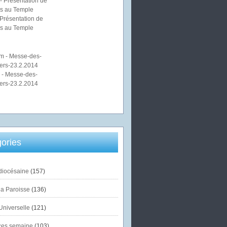
Présentation de
s au Temple
 - Messe-des-
ers-23.2.2014
ories
diocésaine
(157)
la Paroisse
(136)
Universelle
(121)
es semaine
(103)