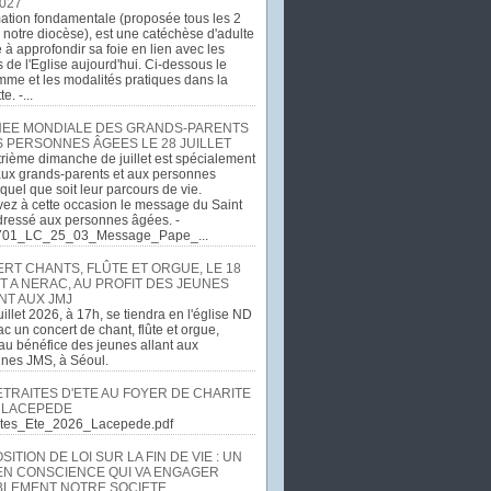
027
ation fondamentale (proposée tous les 2
 notre diocèse), est une catéchèse d'adulte
e à approfondir sa foie en lien avec les
 de l'Eglise aujourd'hui. Ci-dessous le
me et les modalités pratiques dans la
e. -...
EE MONDIALE DES GRANDS-PARENTS
S PERSONNES ÂGEES LE 28 JUILLET
rième dimanche de juillet est spécialement
ux grands-parents et aux personnes
quel que soit leur parcours de vie.
ez à cette occasion le message du Saint
dressé aux personnes âgées. -
701_LC_25_03_Message_Pape_...
RT CHANTS, FLÛTE ET ORGUE, LE 18
T A NERAC, AU PROFIT DES JEUNES
NT AUX JMJ
uillet 2026, à 17h, se tiendra en l'église ND
c un concert de chant, flûte et orgue,
u bénéfice des jeunes allant aux
ines JMS, à Séoul.
ETRAITES D'ETE AU FOYER DE CHARITE
 LACEPEDE
aites_Ete_2026_Lacepede.pdf
ITION DE LOI SUR LA FIN DE VIE : UN
EN CONSCIENCE QUI VA ENGAGER
LEMENT NOTRE SOCIETE