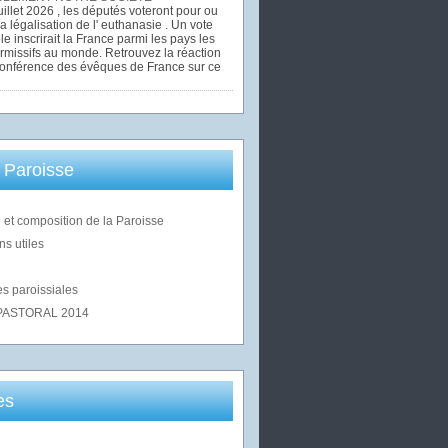
uillet 2026 , les députés voteront pour ou
la légalisation de l' euthanasie . Un vote
le inscrirait la France parmi les pays les
rmissifs au monde. Retrouvez la réaction
Conférence des évêques de France sur ce
 Paroisse
 et composition de la Paroisse
ns utiles
s paroissiales
PASTORAL 2014
es