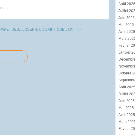
Août 202
genais
Juillet 20
Juin 202
Mai 2026
APE : DES...
JOSEPH, UN SAINT QUE L'ON... >>
Avril 202
Mars 202
Février 2
Janvier 2
Décembr
Novembr
Octobre 
Septembr
Août 202
Juillet 20
Juin 202
Mai 2025
Avril 202
Mars 202
Février 2