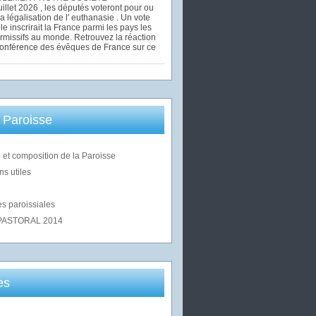
uillet 2026 , les députés voteront pour ou
la légalisation de l' euthanasie . Un vote
le inscrirait la France parmi les pays les
rmissifs au monde. Retrouvez la réaction
Conférence des évêques de France sur ce
 Paroisse
 et composition de la Paroisse
ns utiles
s paroissiales
PASTORAL 2014
es