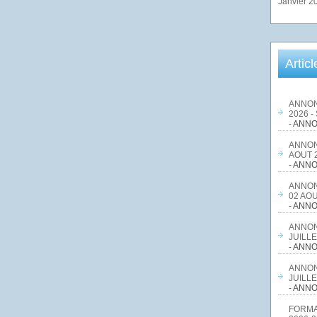
Janvier 2
Artic
ANNON
2026 -
- ANNO
ANNON
AOUT 2
- ANNO
ANNON
02 AOU
- ANNO
ANNON
JUILLE
- ANNO
ANNON
JUILLE
- ANNO
FORMA