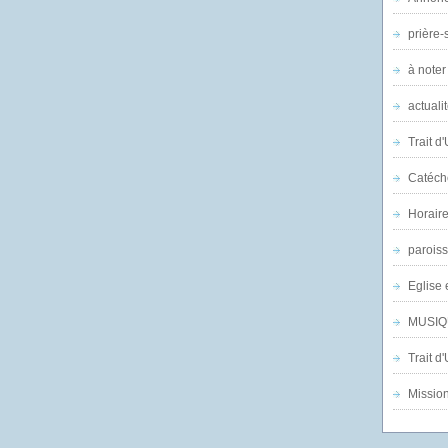
prière-s
à noter
actuali
Trait d
Catéch
Horair
parois
Eglise 
MUSIQ
Trait d
Mission