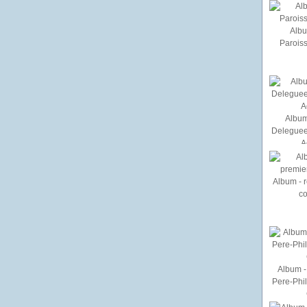
Albu
Paroiss
Album
Deleguee
A
Album - r
c
Album - 
Pere-Phi