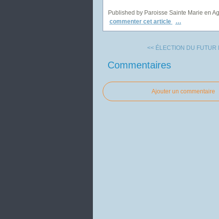
Published by Paroisse Sainte Marie en A
commenter cet article
…
<< ÉLECTION DU FUTUR P
Commentaires
Ajouter un commentaire