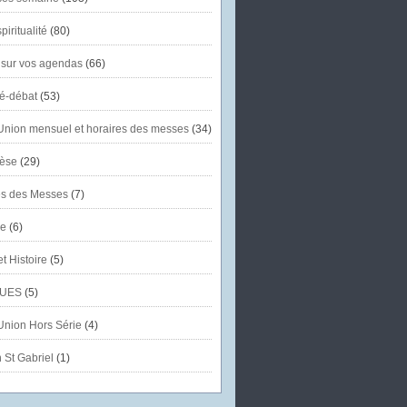
piritualité
(80)
 sur vos agendas
(66)
té-débat
(53)
'Union mensuel et horaires des messes
(34)
èse
(29)
es des Messes
(7)
se
(6)
et Histoire
(5)
UES
(5)
'Union Hors Série
(4)
 St Gabriel
(1)