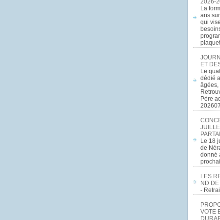
2026-2
La form
ans sur
qui vis
besoins
program
plaquett
JOURN
ET DE
Le quat
dédié a
âgées, 
Retrouv
Père a
20260
CONCE
JUILLE
PARTA
Le 18 j
de Néra
donné a
procha
LES R
ND DE
- Retr
PROPOS
VOTE 
DURAB