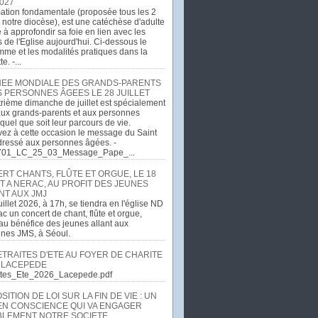
027
ation fondamentale (proposée tous les 2
 notre diocèse), est une catéchèse d'adulte
e à approfondir sa foie en lien avec les
 de l'Eglise aujourd'hui. Ci-dessous le
me et les modalités pratiques dans la
e. -...
EE MONDIALE DES GRANDS-PARENTS
S PERSONNES ÂGEES LE 28 JUILLET
rième dimanche de juillet est spécialement
ux grands-parents et aux personnes
quel que soit leur parcours de vie.
ez à cette occasion le message du Saint
dressé aux personnes âgées. -
701_LC_25_03_Message_Pape_...
RT CHANTS, FLÛTE ET ORGUE, LE 18
T A NERAC, AU PROFIT DES JEUNES
NT AUX JMJ
uillet 2026, à 17h, se tiendra en l'église ND
c un concert de chant, flûte et orgue,
u bénéfice des jeunes allant aux
ines JMS, à Séoul.
ETRAITES D'ETE AU FOYER DE CHARITE
 LACEPEDE
aites_Ete_2026_Lacepede.pdf
ITION DE LOI SUR LA FIN DE VIE : UN
EN CONSCIENCE QUI VA ENGAGER
LEMENT NOTRE SOCIETE