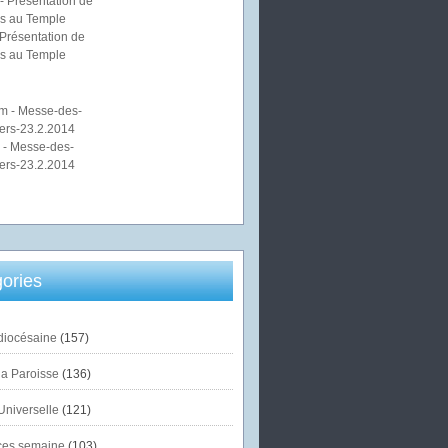
Présentation de
s au Temple
 - Messe-des-
ers-23.2.2014
ories
diocésaine
(157)
la Paroisse
(136)
Universelle
(121)
es semaine
(103)