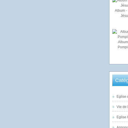
Album - 
Jésu
Album
Pompi
Catég
Eglise 
Vie de 
Eglise 
Annonc