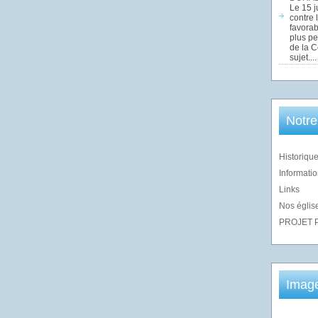
Le 15 j
contre 
favorab
plus pe
de la 
sujet....
Notre
Historique
Informatio
Links
Nos église
PROJET 
Imag