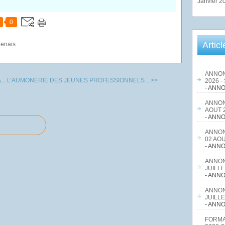
Janvier 2
0
Artic
genais
ANNON
..
L’AUMONERIE DES JEUNES PROFESSIONNELS... >>
2026 -
- ANNO
ANNON
AOUT 2
- ANNO
ANNON
02 AOU
- ANNO
ANNON
JUILLE
- ANNO
ANNON
JUILLE
- ANNO
FORMA