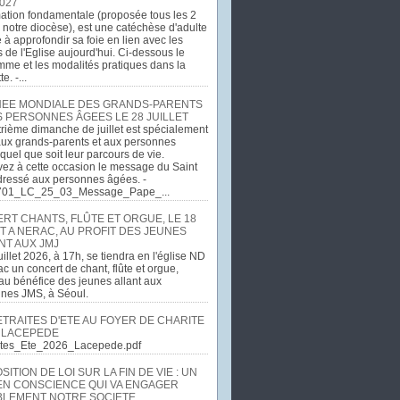
027
ation fondamentale (proposée tous les 2
 notre diocèse), est une catéchèse d'adulte
e à approfondir sa foie en lien avec les
 de l'Eglise aujourd'hui. Ci-dessous le
me et les modalités pratiques dans la
e. -...
EE MONDIALE DES GRANDS-PARENTS
S PERSONNES ÂGEES LE 28 JUILLET
rième dimanche de juillet est spécialement
ux grands-parents et aux personnes
quel que soit leur parcours de vie.
ez à cette occasion le message du Saint
dressé aux personnes âgées. -
701_LC_25_03_Message_Pape_...
RT CHANTS, FLÛTE ET ORGUE, LE 18
T A NERAC, AU PROFIT DES JEUNES
NT AUX JMJ
uillet 2026, à 17h, se tiendra en l'église ND
c un concert de chant, flûte et orgue,
u bénéfice des jeunes allant aux
ines JMS, à Séoul.
ETRAITES D'ETE AU FOYER DE CHARITE
 LACEPEDE
aites_Ete_2026_Lacepede.pdf
ITION DE LOI SUR LA FIN DE VIE : UN
EN CONSCIENCE QUI VA ENGAGER
LEMENT NOTRE SOCIETE