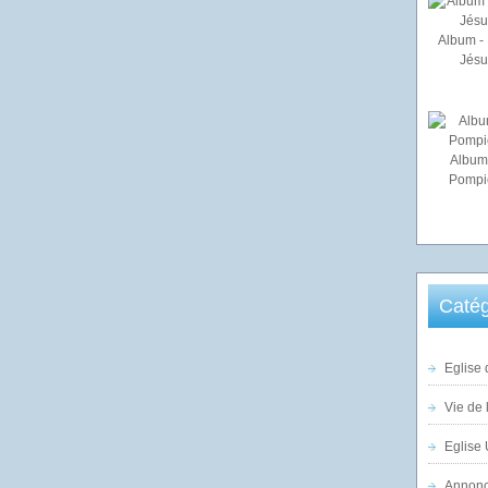
Album - 
Jésu
Album
Pompi
Catég
Eglise 
Vie de 
Eglise 
Annonc