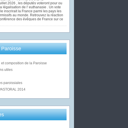
uillet 2026 , les députés voteront pour ou
la légalisation de l' euthanasie . Un vote
le inscrirait la France parmi les pays les
rmissifs au monde. Retrouvez la réaction
Conférence des évêques de France sur ce
 Paroisse
 et composition de la Paroisse
ns utiles
s paroissiales
PASTORAL 2014
es