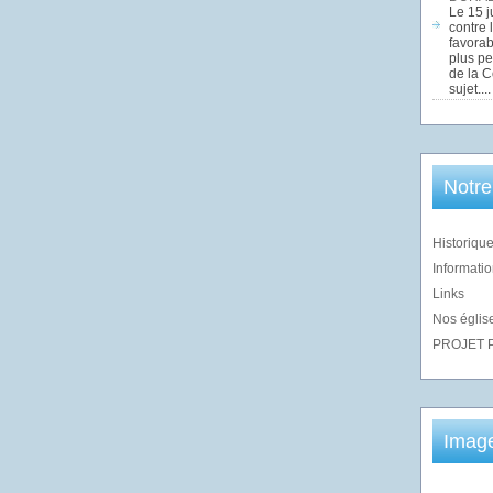
Le 15 j
contre 
favorab
plus pe
de la 
sujet....
Notre
Historique
Informatio
Links
Nos église
PROJET 
Imag