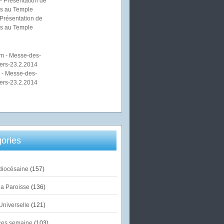
Présentation de
s au Temple
 - Messe-des-
ers-23.2.2014
ories
diocésaine
(157)
la Paroisse
(136)
Universelle
(121)
es semaine
(103)