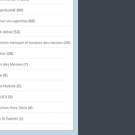
piritualité
(80)
 sur vos agendas
(66)
té-débat
(53)
'Union mensuel et horaires des messes
(34)
èse
(29)
es des Messes
(7)
se
(6)
et Histoire
(5)
UES
(5)
'Union Hors Série
(4)
 St Gabriel
(1)