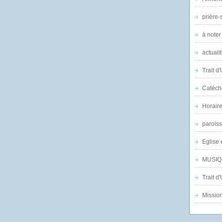
prière-s
à noter
actuali
Trait d
Catéch
Horair
parois
Eglise 
MUSIQ
Trait d
Mission