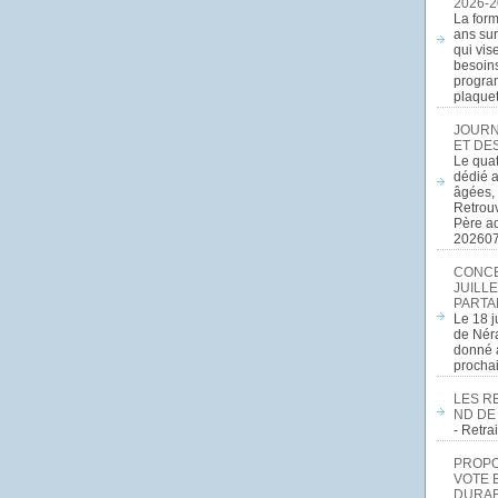
2026-2
La form
ans sur
qui vis
besoins
program
plaquett
JOURN
ET DE
Le quat
dédié a
âgées, 
Retrouv
Père a
20260
CONCE
JUILLE
PARTA
Le 18 j
de Néra
donné a
procha
LES R
ND DE
- Retr
PROPOS
VOTE 
DURAB