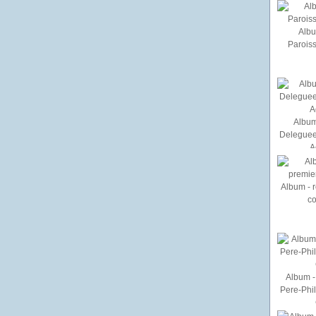
Albu
Paroiss
Album
Deleguee
A
Album - r
c
Album - 
Pere-Phi