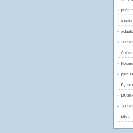
prière-s
à noter
actuali
Trait d
Catéch
Horair
parois
Eglise 
MUSIQ
Trait d
Mission