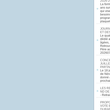
2026-2
La form
ans sur
qui vis
besoins
program
plaquett
JOURN
ET DE
Le quat
dédié a
âgées, 
Retrouv
Père a
20260
CONCE
JUILLE
PARTA
Le 18 j
de Néra
donné a
procha
LES R
ND DE
- Retr
PROPOS
VOTE 
DURAB