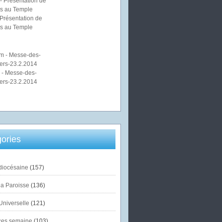
Présentation de
s au Temple
 - Messe-des-
ers-23.2.2014
ories
diocésaine
(157)
la Paroisse
(136)
Universelle
(121)
es semaine
(103)