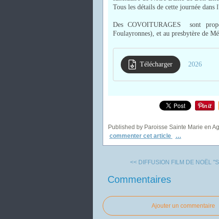
Tous les détails de cette journée dans l
Des COVOITURAGES sont proposé
Foulayronnes), et au presbytère de Mé
Télécharger
2026
Published by Paroisse Sainte Marie en A
commenter cet article
…
<< DIFFUSION FILM DE NOËL "SA
Commentaires
Ajouter un commentaire