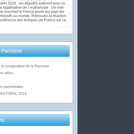
uillet 2026 , les députés voteront pour ou
la légalisation de l' euthanasie . Un vote
le inscrirait la France parmi les pays les
rmissifs au monde. Retrouvez la réaction
Conférence des évêques de France sur ce
 Paroisse
 et composition de la Paroisse
ns utiles
s paroissiales
PASTORAL 2014
es