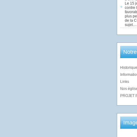
Le 15 j
contre 
favorab
plus pe
de la 
sujet....
Notre
Historique
Informatio
Links
Nos église
PROJET 
Imag