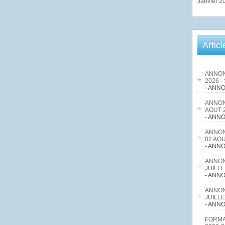
Janvier 2
Artic
ANNON
2026 -
- ANNO
ANNON
AOUT 2
- ANNO
ANNON
02 AOU
- ANNO
ANNON
JUILLE
- ANNO
ANNON
JUILLE
- ANNO
FORMA