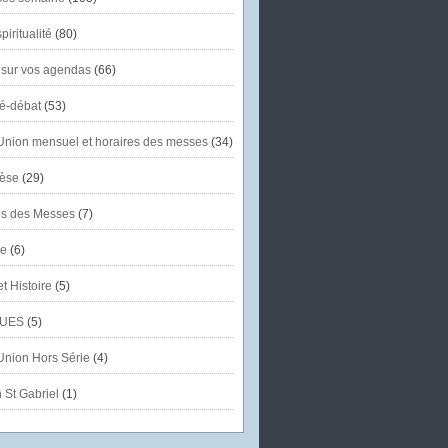
piritualité
(80)
 sur vos agendas
(66)
té-débat
(53)
'Union mensuel et horaires des messes
(34)
èse
(29)
es des Messes
(7)
se
(6)
et Histoire
(5)
UES
(5)
'Union Hors Série
(4)
 St Gabriel
(1)