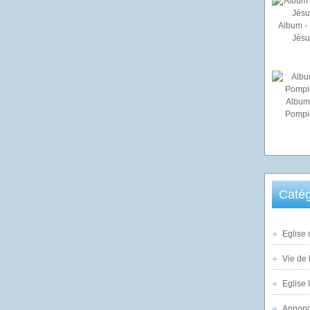
Album - 
Jésu
Album
Pompi
Catég
Eglise 
Vie de 
Eglise 
Annonc