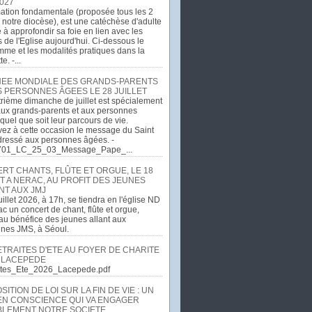
027
ation fondamentale (proposée tous les 2
 notre diocèse), est une catéchèse d'adulte
e à approfondir sa foie en lien avec les
 de l'Eglise aujourd'hui. Ci-dessous le
me et les modalités pratiques dans la
e. -...
EE MONDIALE DES GRANDS-PARENTS
S PERSONNES ÂGEES LE 28 JUILLET
rième dimanche de juillet est spécialement
ux grands-parents et aux personnes
quel que soit leur parcours de vie.
ez à cette occasion le message du Saint
dressé aux personnes âgées. -
701_LC_25_03_Message_Pape_...
RT CHANTS, FLÛTE ET ORGUE, LE 18
T A NERAC, AU PROFIT DES JEUNES
NT AUX JMJ
uillet 2026, à 17h, se tiendra en l'église ND
c un concert de chant, flûte et orgue,
u bénéfice des jeunes allant aux
ines JMS, à Séoul.
ETRAITES D'ETE AU FOYER DE CHARITE
 LACEPEDE
aites_Ete_2026_Lacepede.pdf
ITION DE LOI SUR LA FIN DE VIE : UN
EN CONSCIENCE QUI VA ENGAGER
LEMENT NOTRE SOCIETE