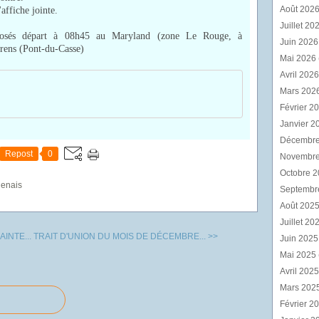
Août 202
'affiche jointe.
Juillet 20
s départ à 08h45 au Maryland (zone Le Rouge, à
Juin 202
rens (Pont-du-Casse)
Mai 2026
Avril 202
Mars 202
Février 2
Janvier 2
Décembr
Repost
0
Novembr
Octobre 
genais
Septembr
Août 202
Juillet 20
INTE...
TRAIT D'UNION DU MOIS DE DÉCEMBRE... >>
Juin 202
Mai 2025
Avril 202
Mars 202
Février 2