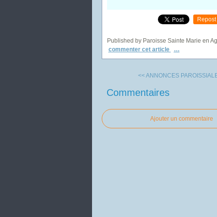
Repost
Published by Paroisse Sainte Marie en A
commenter cet article
…
<< ANNONCES PAROISSIALES
Commentaires
Ajouter un commentaire