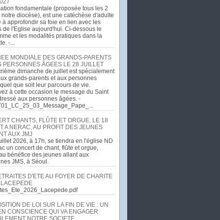
027
ation fondamentale (proposée tous les 2
 notre diocèse), est une catéchèse d'adulte
e à approfondir sa foie en lien avec les
 de l'Eglise aujourd'hui. Ci-dessous le
me et les modalités pratiques dans la
e. -...
EE MONDIALE DES GRANDS-PARENTS
S PERSONNES ÂGEES LE 28 JUILLET
rième dimanche de juillet est spécialement
ux grands-parents et aux personnes
quel que soit leur parcours de vie.
ez à cette occasion le message du Saint
dressé aux personnes âgées. -
701_LC_25_03_Message_Pape_...
RT CHANTS, FLÛTE ET ORGUE, LE 18
T A NERAC, AU PROFIT DES JEUNES
NT AUX JMJ
uillet 2026, à 17h, se tiendra en l'église ND
c un concert de chant, flûte et orgue,
u bénéfice des jeunes allant aux
ines JMS, à Séoul.
ETRAITES D'ETE AU FOYER DE CHARITE
 LACEPEDE
aites_Ete_2026_Lacepede.pdf
ITION DE LOI SUR LA FIN DE VIE : UN
EN CONSCIENCE QUI VA ENGAGER
LEMENT NOTRE SOCIETE