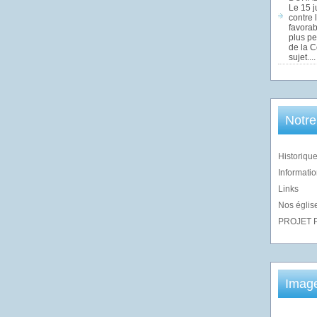
Le 15 j
contre 
favorab
plus pe
de la 
sujet....
Notre
Historique
Informatio
Links
Nos église
PROJET 
Imag