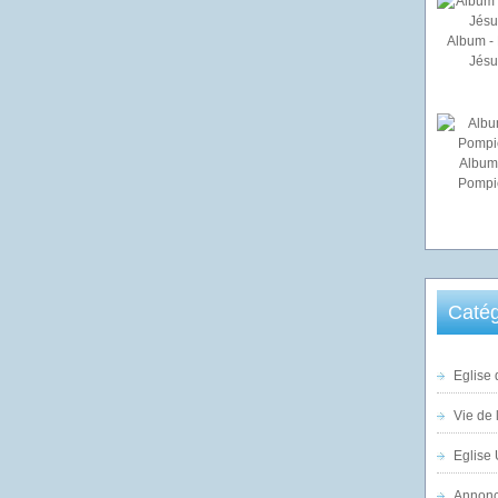
Album - 
Jésu
Album
Pompi
Catég
Eglise 
Vie de 
Eglise 
Annonc