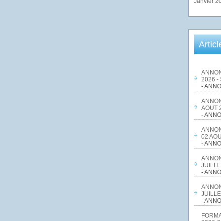
Janvier 2
Artic
ANNON
2026 -
- ANNO
ANNON
AOUT 2
- ANNO
ANNON
02 AOU
- ANNO
ANNON
JUILLE
- ANNO
ANNON
JUILLE
- ANNO
FORMA