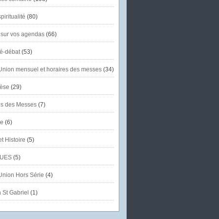
piritualité
(80)
 sur vos agendas
(66)
té-débat
(53)
'Union mensuel et horaires des messes
(34)
èse
(29)
es des Messes
(7)
se
(6)
et Histoire
(5)
UES
(5)
'Union Hors Série
(4)
 St Gabriel
(1)