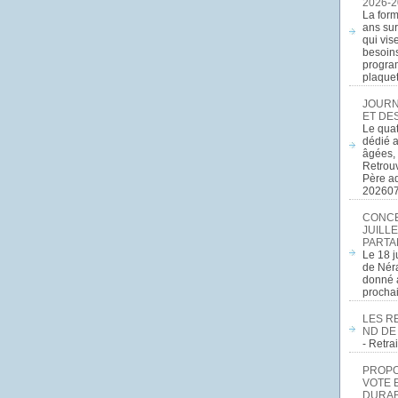
2026-2
La form
ans sur
qui vis
besoins
program
plaquett
JOURN
ET DE
Le quat
dédié a
âgées, 
Retrouv
Père a
20260
CONCE
JUILLE
PARTA
Le 18 j
de Néra
donné a
procha
LES R
ND DE
- Retr
PROPOS
VOTE 
DURAB