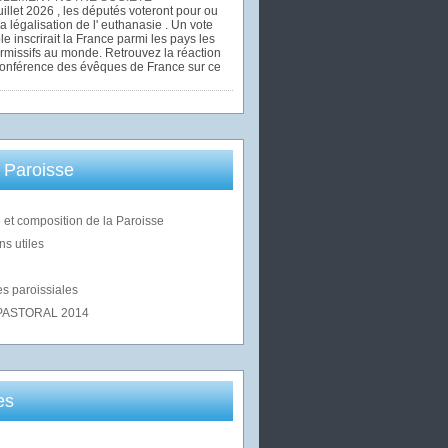
uillet 2026 , les députés voteront pour ou
la légalisation de l' euthanasie . Un vote
le inscrirait la France parmi les pays les
rmissifs au monde. Retrouvez la réaction
Conférence des évêques de France sur ce
 Paroisse
 et composition de la Paroisse
ns utiles
s paroissiales
PASTORAL 2014
es