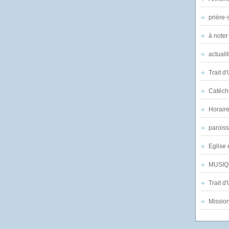
prière-s
à noter
actuali
Trait d
Catéch
Horair
parois
Eglise 
MUSIQ
Trait d
Mission