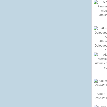
Albu
Paroiss
Album
Deleguee
A
Album - r
c
Album - 
Pere-Phi