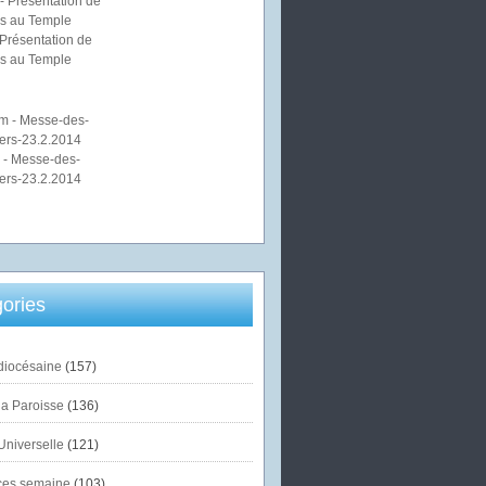
Présentation de
s au Temple
 - Messe-des-
ers-23.2.2014
ories
diocésaine
(157)
la Paroisse
(136)
Universelle
(121)
es semaine
(103)