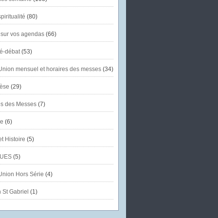
piritualité
(80)
 sur vos agendas
(66)
té-débat
(53)
'Union mensuel et horaires des messes
(34)
èse
(29)
es des Messes
(7)
se
(6)
et Histoire
(5)
UES
(5)
'Union Hors Série
(4)
 St Gabriel
(1)