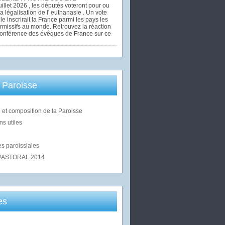
uillet 2026 , les députés voteront pour ou
la légalisation de l' euthanasie . Un vote
le inscrirait la France parmi les pays les
rmissifs au monde. Retrouvez la réaction
Conférence des évêques de France sur ce
 Paroisse
 et composition de la Paroisse
ns utiles
s paroissiales
PASTORAL 2014
es