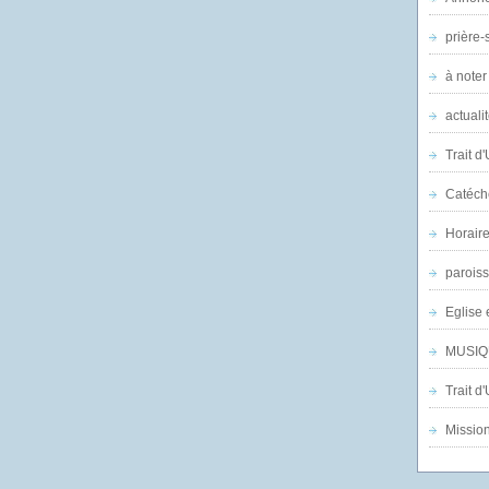
prière-s
à noter
actuali
Trait d
Catéch
Horair
parois
Eglise 
MUSIQ
Trait d
Mission