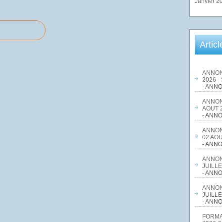
Janvier 2
Artic
ANNON
2026 -
- ANNO
ANNON
AOUT 2
- ANNO
ANNON
02 AOU
- ANNO
ANNON
JUILLE
- ANNO
ANNON
JUILLE
- ANNO
FORMA