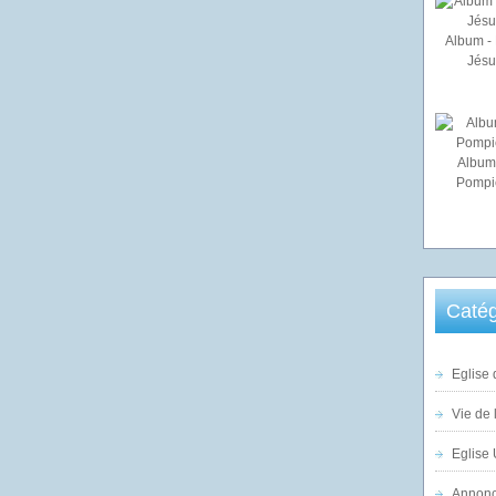
Album - 
Jésu
Album
Pompi
Catég
Eglise 
Vie de 
Eglise 
Annonc