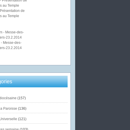
Présentation de
s au Temple
 - Messe-des-
ers-23.2.2014
ories
diocésaine
(157)
la Paroisse
(136)
Universelle
(121)
es semaine
(103)