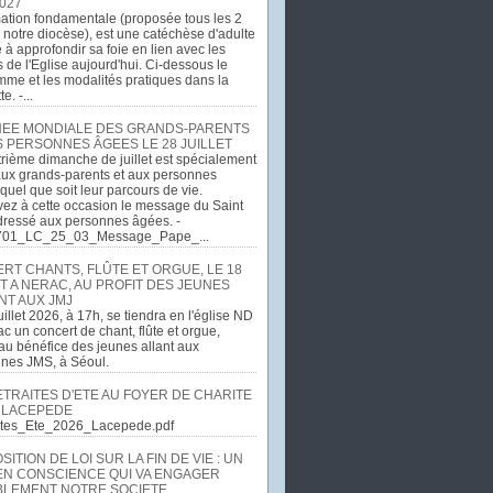
027
ation fondamentale (proposée tous les 2
 notre diocèse), est une catéchèse d'adulte
e à approfondir sa foie en lien avec les
 de l'Eglise aujourd'hui. Ci-dessous le
me et les modalités pratiques dans la
e. -...
EE MONDIALE DES GRANDS-PARENTS
S PERSONNES ÂGEES LE 28 JUILLET
rième dimanche de juillet est spécialement
ux grands-parents et aux personnes
quel que soit leur parcours de vie.
ez à cette occasion le message du Saint
dressé aux personnes âgées. -
701_LC_25_03_Message_Pape_...
RT CHANTS, FLÛTE ET ORGUE, LE 18
T A NERAC, AU PROFIT DES JEUNES
NT AUX JMJ
uillet 2026, à 17h, se tiendra en l'église ND
c un concert de chant, flûte et orgue,
u bénéfice des jeunes allant aux
ines JMS, à Séoul.
ETRAITES D'ETE AU FOYER DE CHARITE
 LACEPEDE
aites_Ete_2026_Lacepede.pdf
ITION DE LOI SUR LA FIN DE VIE : UN
EN CONSCIENCE QUI VA ENGAGER
LEMENT NOTRE SOCIETE