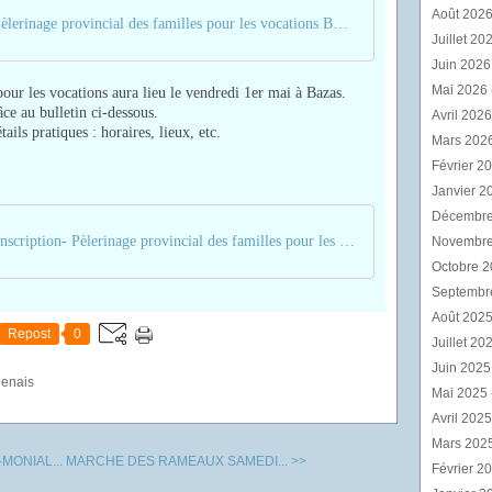
Août 202
Affiche - Pèlerinage provincial des familles pour les vocations BAZAS
Juillet 20
Juin 202
Mai 2026
pour les vocations aura lieu le vendredi 1er mai à Bazas.
âce au bulletin ci-dessous.
Avril 202
ils pratiques : horaires, lieux, etc.
Mars 202
Février 2
Janvier 2
Décembr
Bulletin d'inscription- Pèlerinage provincial des familles pour les vocations BAZAS
Novembr
Octobre 
Septembr
Août 202
Repost
0
Juillet 20
Juin 202
genais
Mai 2025
Avril 202
Mars 202
MONIAL...
MARCHE DES RAMEAUX SAMEDI... >>
Février 2