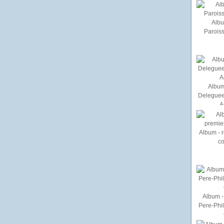
Albu
Paroiss
Album
Deleguee
A
Album - r
c
Album - 
Pere-Phi