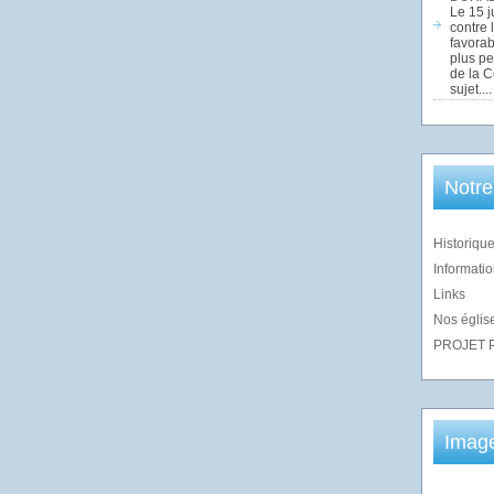
Le 15 j
contre 
favorab
plus pe
de la 
sujet....
Notre
Historique
Informatio
Links
Nos église
PROJET 
Imag