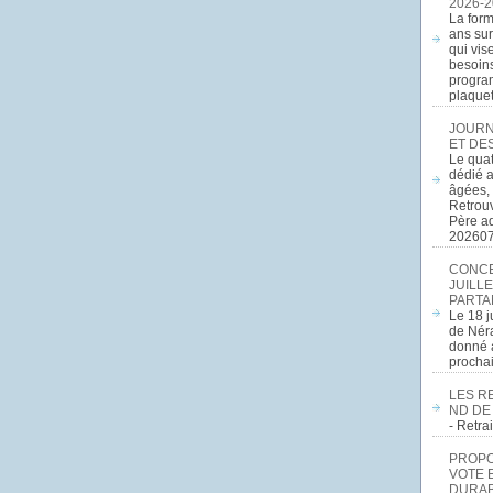
2026-2
La form
ans sur
qui vis
besoins
program
plaquett
JOURN
ET DE
Le quat
dédié a
âgées, 
Retrouv
Père a
20260
CONCE
JUILLE
PARTA
Le 18 j
de Néra
donné a
procha
LES R
ND DE
- Retr
PROPOS
VOTE 
DURAB