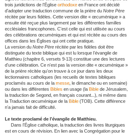
trois juridictions de l'Église
orthodoxe
en France ont décidé
d'adopter une traduction commune de la prière du
Notre Père
récitée par leurs fidèles. Cette version dite « œcuménique » a
ensuite été reçue plus largement par les différentes familles
ecclésiales francophones. C'est celle qui est utilisée au cours
des célébrations œcuméniques et qui est récitée au cours des
offices dans les Églises qui ont cette pratique.
La version du
Notre Père
récitée par les fidèles doit être
distinguée du texte biblique qui est lu lorsque l'évangile de
Matthieu (chapitre 6, versets 9-13) constitue une des lectures
d'une célébration. Ce n'est pas la version dite « œcuménique »
de la prière récitée qu'on trouve à ce jour dans les deux
lectionnaires catholiques (les recueils de textes bibliques
proclamés au cours de la
messe
, le dimanche ou en semaine)
ou dans les différentes
Bibles
en usage (la
Bible
de Jérusalem,
la traduction de Segond, en français courant...), ni même dans
la Traduction œcuménique de la
Bible
(TOB). Cette différence
n'a jamais fait de difficulté.
Le texte proclamé de l'évangile de Matthieu.
Dans l'Église catholique, la traduction des livres liturgiques
est en cours de révision. En lien avec la Congrégation pour le