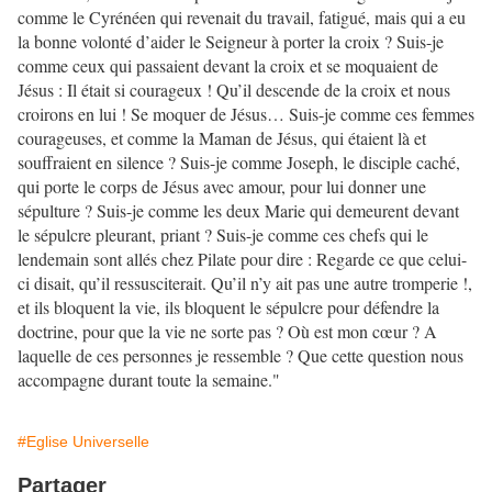
comme le Cyrénéen qui revenait du travail, fatigué, mais qui a eu
la bonne volonté d’aider le Seigneur à porter la croix ? Suis-je
comme ceux qui passaient devant la croix et se moquaient de
Jésus : Il était si courageux ! Qu’il descende de la croix et nous
croirons en lui ! Se moquer de Jésus… Suis-je comme ces femmes
courageuses, et comme la Maman de Jésus, qui étaient là et
souffraient en silence ? Suis-je comme Joseph, le disciple caché,
qui porte le corps de Jésus avec amour, pour lui donner une
sépulture ? Suis-je comme les deux Marie qui demeurent devant
le sépulcre pleurant, priant ? Suis-je comme ces chefs qui le
lendemain sont allés chez Pilate pour dire : Regarde ce que celui-
ci disait, qu’il ressusciterait. Qu’il n’y ait pas une autre tromperie !,
et ils bloquent la vie, ils bloquent le sépulcre pour défendre la
doctrine, pour que la vie ne sorte pas ? Où est mon cœur ? A
laquelle de ces personnes je ressemble ? Que cette question nous
accompagne durant toute la semaine."
#Eglise Universelle
Partager