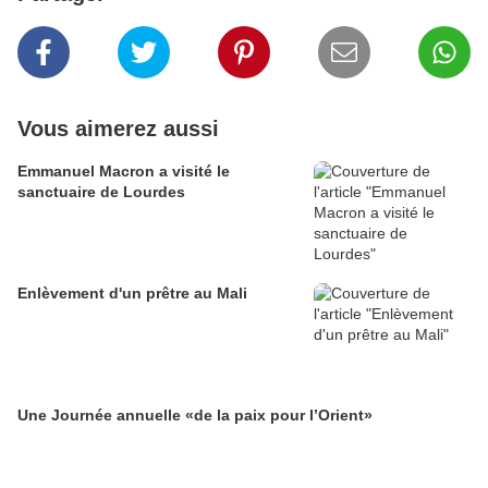
Vous aimerez aussi
Emmanuel Macron a visité le
sanctuaire de Lourdes
Enlèvement d'un prêtre au Mali
Une Journée annuelle «de la paix pour l’Orient»