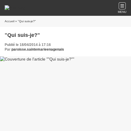
MENU
Accueil
» "Qui suis-je?"
"Qui suis-je?"
Publié le 18/04/2014 à 17:16
Par
paroisse.saintemarieenagenais