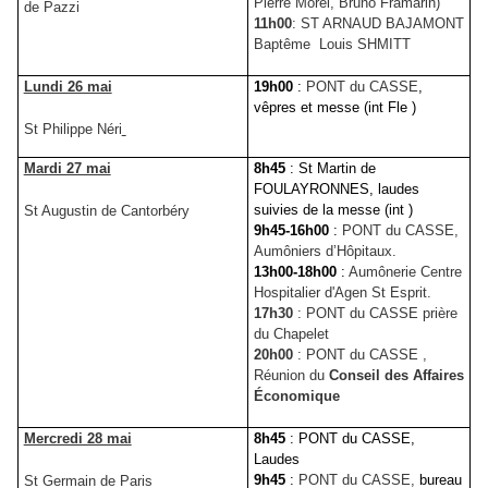
Pierre Morel, Bruno Framarin)
de Pazzi
11h00
: ST ARNAUD BAJAMONT
Baptême Louis SHMITT
Lundi 26 mai
19h00
:
PONT du CASSE
,
vêpres et messe (int Fle )
St Philippe Néri
Mardi 27 mai
8h45
: St Martin de
FOULAYRONNES, laudes
suivies de la messe (int )
St Augustin de Cantorbéry
9h45-16h00
:
PONT du CASSE,
Aumôniers d’Hôpitaux.
13h00-18h00
:
Aumônerie Centre
Hospitalier d'Agen St Esprit.
17h30
: PONT du CASSE prière
du Chapelet
20h00
: PONT du CASSE ,
Réunion du
Conseil des Affaires
Économique
Mercredi 28 mai
8h45
: PONT du CASSE,
Laudes
9h45
:
PONT du CASSE,
bureau
St Germain de Paris