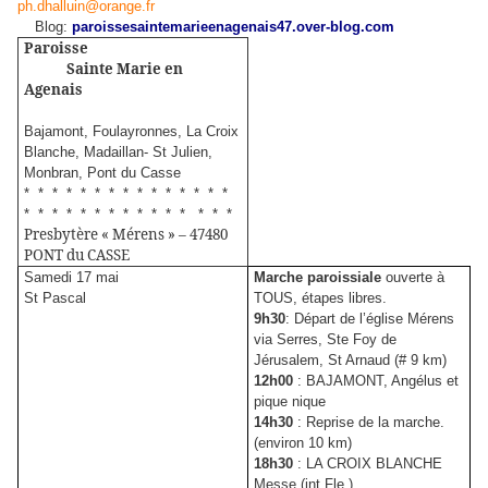
ph.dhalluin@orange.fr
Blog:
paroissesaintemarieenagenais47.over-blog.com
Paroisse
Sainte Marie en
Agenais
Bajamont, Foulayronnes, La Croix
Blanche, Madaillan- St Julien,
Monbran, Pont du Casse
* * * * * * * * * * * * * * *
* * * * * * * * * * * * * * *
Presbytère « Mérens » – 47480
PONT du CASSE
Samedi 17 mai
Marche paroissiale
ouverte à
St Pascal
TOUS, étapes libres.
9h30
: Départ de l’église Mérens
via Serres, Ste Foy de
Jérusalem, St Arnaud (# 9 km)
12h00
: BAJAMONT, Angélus et
pique nique
14h30
: Reprise de la marche.
(environ 10 km)
18h30
: LA CROIX BLANCHE
Messe (int Fle )