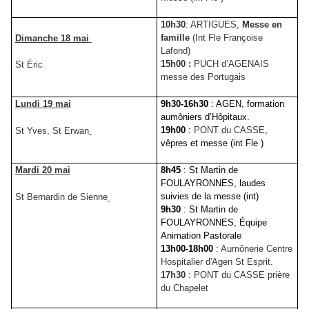
10h30
: ARTIGUES,
Messe en
famille
(Int Fle Françoise
Dimanche 18 mai
Lafond)
15h00 :
PUCH d’AGENAIS
St Éric
messe des Portugais
Lundi 19 mai
9h30-16h30
: AGEN, formation
aumôniers d’Hôpitaux.
19h00
:
PONT du CASSE
,
St Yves, St Erwan
vêpres et messe (int Fle )
Mardi 20 mai
8h45
: St Martin de
FOULAYRONNES, laudes
suivies de la messe (int)
St Bernardin de Sienne
9h30
: St Martin de
FOULAYRONNES, Équipe
Animation Pastorale
13h00-18h00
:
Aumônerie Centre
Hospitalier d'Agen St Esprit.
17h30
: PONT du CASSE prière
du Chapelet