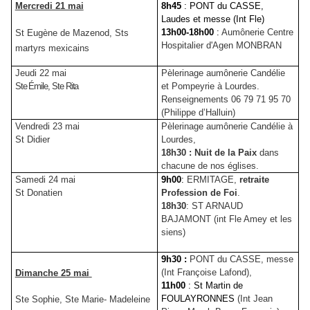
Mercredi 21 mai
8h45
: PONT du CASSE,
Laudes et messe (Int Fle)
13h00-18h00
:
Aumônerie Centre
St Eugène de Mazenod, Sts
Hospitalier d'Agen MONBRAN
martyrs mexicains
Jeudi 22 mai
Pèlerinage aumônerie Candélie
Ste Émile, Ste Rita
et Pompeyrie à Lourdes.
Renseignements 06 79 71 95 70
(Philippe d’Halluin)
Vendredi 23 mai
Pèlerinage aumônerie Candélie à
St Didier
Lourdes,
18h30 : Nuit de la Paix
dans
chacune de nos églises.
Samedi 24 mai
9h00
:
ERMITAGE,
retraite
St Donatien
Profession de Foi
.
18h30
: ST ARNAUD
BAJAMONT (int Fle Amey et les
siens)
9h30 :
PONT du CASSE, messe
(Int Françoise Lafond),
Dimanche 25 mai
11h00
: St Martin de
FOULAYRONNES
(Int Jean
Ste Sophie, Ste Marie- Madeleine