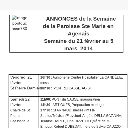
ANNONCES de la Semaine
de la Paroisse Ste Marie en
Agenais
Semaine du 21 février au 5
mars 2014
Vendredi
21
16h30
: Aumônerie Centre Hospitalier La CAND
È
LIE,
février
messe.
St Pierre Damien
18h30 :
PONT du CASSE, AG SI
.
Samedi 22
11h00
: PONT du CASSE, inauguration
février
14h30
: ARTIGUES, Préparation mariage
Chaire de St
17h30
: St ARNAUD,
messe (int Fle
Pierre
Soulier/Trévisan/Freycinet, Angèle DELLA GIVANNA,
Bse Isabelle
Jeanine BAREL, Lina RIZZETTO (mère de M-C
Ernout), Robert DUBEDAT, mère de Sylvie CAUZZO ).