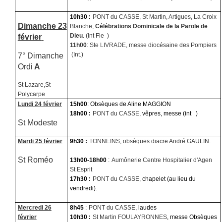
10h30 :
PONT du CASSE, St Martin, Artigues, La Croix
Dimanche 23
Blanche,
Célébrations Dominicale de la Parole de
février
Dieu
. (Int Fle
)
11h00
: Ste LIVRADE, messe diocésaine des Pompiers
7° Dimanche
(Int.)
Ordi
A
St Lazare,St
Polycarpe
Lundi 24 février
15h00
: Obsèques de Aline MAGGION
18h00 :
PONT du CASSE
, vêpres, messe (int
)
St Modeste
Mardi 25 février
9h30 :
TONNEINS, obsèques diacre André GAULIN.
St Roméo
13h00-18h00
:
Aumônerie Centre Hospitalier d'Agen
St Esprit
17h30 :
PONT du CASSE
, chapelet (au lieu du
vendredi).
Mercredi 26
8h45
:
PONT du CASSE
, laudes
février
10h30 :
St Martin FOULAYRONNES
, messe Obsèques