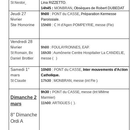
St Nestor
Lina RIZZETTO.
14h45 :
MONBRAN
, Obsèques de Robert DUBEDAT
Jeudi 27
9h00
:
PONT du CASSE
, Préparation Kermesse
février
Paroissiale.
Ste Honorine
15h00
:
C H d'Agen
POMPEYRIE, messe (Fle)
Vendredi
28
février
9h00
: FOULAYRONNES, EAP.
St Romain, Bx
16h30
: Aumônerie Centre Hospitalier La CANDELIE,
Daniel
Brottier
messe (
)
Samedi
1°
10h00
:
PONT du CASSE
,
Inter mouvements d’Action
mars
Catholique.
St Claude
17h30
: MONBRAN, messe (int Fle )
)
9h30 :
PONT du CASSE, messe (Int MMme
Dimanche 2
Marmier)
mars
11h00
: ARTIGUES (
).
8° Dimanche
Ordi A