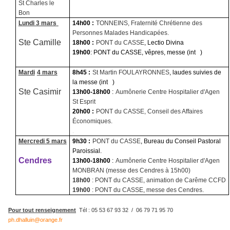
St Charles le
Bon
Lundi 3 mars
14h00 :
TONNEINS, Fraternité Chrétienne des
Personnes Malades Handicapées.
Ste Camille
18h00 :
PONT du CASSE
, Lectio Divina
19h00
: PONT du CASSE, vêpres, messe (int
)
Mardi
4 mars
8h45 :
St Martin FOULAYRONNES
, laudes suivies de
la messe (int
)
Ste Casimir
13h00-18h00
:
Aumônerie Centre Hospitalier d'Agen
St Esprit
20h00 :
PONT du CASSE, Conseil des Affaires
Économiques.
.
Mercredi 5 mars
9h30 :
PONT du CASSE
, Bureau du Conseil Pastoral
Paroissial.
Cendres
13h00-18h00
:
Aumônerie Centre Hospitalier d'Agen
MONBRAN (messe des Cendres à 15h00)
18h00
: PONT du CASSE, animation de Carême CCFD
19h00
: PONT du CASSE, messe des Cendres.
Pour tout renseignement
Tél : 05 53 67 93 32
/
06 79 71 95 70
ph.dhalluin@orange.fr