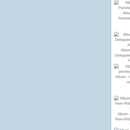
Albu
Paroiss
Album
Deleguee
A
Album - r
c
Album - 
Pere-Phi