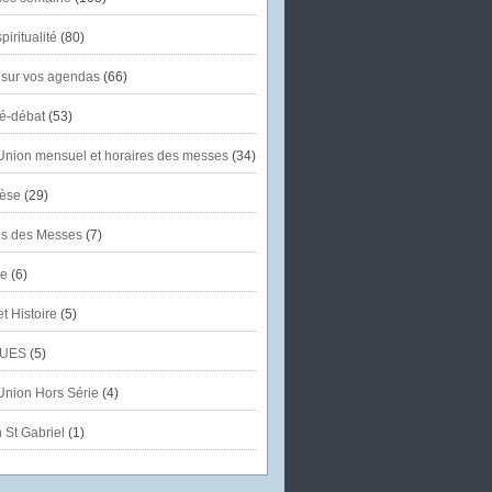
piritualité
(80)
 sur vos agendas
(66)
té-débat
(53)
'Union mensuel et horaires des messes
(34)
èse
(29)
es des Messes
(7)
se
(6)
et Histoire
(5)
UES
(5)
'Union Hors Série
(4)
 St Gabriel
(1)