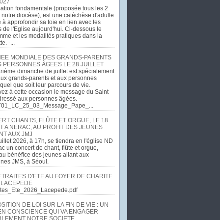
027
ation fondamentale (proposée tous les 2
 notre diocèse), est une catéchèse d'adulte
e à approfondir sa foie en lien avec les
 de l'Eglise aujourd'hui. Ci-dessous le
me et les modalités pratiques dans la
e. -...
EE MONDIALE DES GRANDS-PARENTS
S PERSONNES ÂGEES LE 28 JUILLET
rième dimanche de juillet est spécialement
ux grands-parents et aux personnes
quel que soit leur parcours de vie.
ez à cette occasion le message du Saint
dressé aux personnes âgées. -
701_LC_25_03_Message_Pape_...
RT CHANTS, FLÛTE ET ORGUE, LE 18
T A NERAC, AU PROFIT DES JEUNES
NT AUX JMJ
uillet 2026, à 17h, se tiendra en l'église ND
c un concert de chant, flûte et orgue,
u bénéfice des jeunes allant aux
ines JMS, à Séoul.
ETRAITES D'ETE AU FOYER DE CHARITE
 LACEPEDE
aites_Ete_2026_Lacepede.pdf
ITION DE LOI SUR LA FIN DE VIE : UN
EN CONSCIENCE QUI VA ENGAGER
LEMENT NOTRE SOCIETE