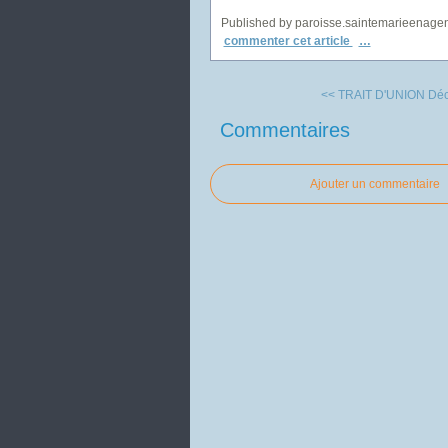
Published by paroisse.saintemarieenage
commenter cet article
…
<< TRAIT D'UNION Dé
Commentaires
Ajouter un commentaire