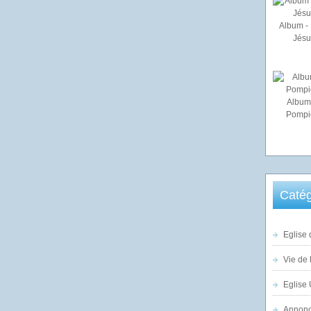
Album - 
Jésu
Album
Pompi
Catég
Eglise 
Vie de 
Eglise 
Annonc