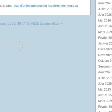
Août 202
nais
dans
trait d'union mensuel et horaires des messes
Juillet 20
Juin 202
Mai 2026
cembre 2011
TRAIT D'UNION Octobre 2011 >>
Avril 202
Mars 202
Février 2
Janvier 2
Décembr
Novembr
Octobre 
Septembr
Août 202
Juillet 20
Juin 202
Mai 2025
Avril 202
Mars 202
Février 2