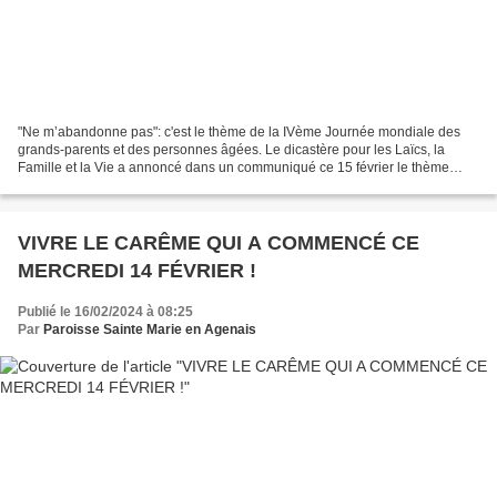
"Ne m’abandonne pas": c'est le thème de la IVème Journée mondiale des
grands-parents et des personnes âgées. Le dicastère pour les Laïcs, la
Famille et la Vie a annoncé dans un communiqué ce 15 février le thème
choisi par le Pape François, «Dans ma vieillesse...
VIVRE LE CARÊME QUI A COMMENCÉ CE
MERCREDI 14 FÉVRIER !
Publié le 16/02/2024 à 08:25
Par
Paroisse Sainte Marie en Agenais