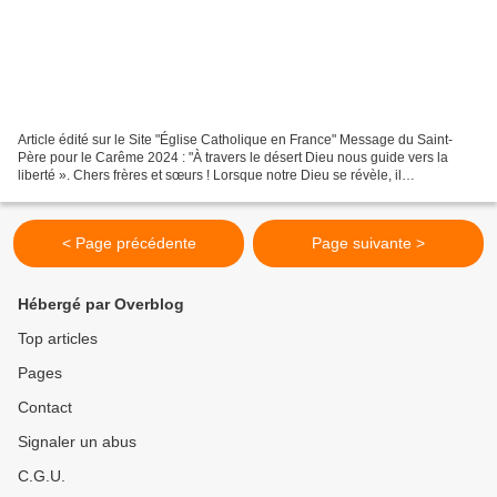
Article édité sur le Site "Église Catholique en France" Message du Saint-
Père pour le Carême 2024 : "À travers le désert Dieu nous guide vers la
liberté ». Chers frères et sœurs ! Lorsque notre Dieu se révèle, il
communique la liberté : « Je suis le Seigneur...
< Page précédente
Page suivante >
Hébergé par Overblog
Top articles
Pages
Contact
Signaler un abus
C.G.U.