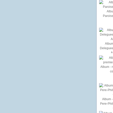
Albu
Paroiss
Album
Deleguee
A
Album - r
c
Album - 
Pere-Phi