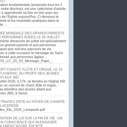
027
ation fondamentale (proposée tous les 2
 notre diocèse), est une catéchèse d'adulte
e à approfondir sa foie en lien avec les
 de l'Eglise aujourd'hui. Ci-dessous le
me et les modalités pratiques dans la
e. -...
EE MONDIALE DES GRANDS-PARENTS
S PERSONNES ÂGEES LE 28 JUILLET
rième dimanche de juillet est spécialement
ux grands-parents et aux personnes
quel que soit leur parcours de vie.
ez à cette occasion le message du Saint
dressé aux personnes âgées. -
701_LC_25_03_Message_Pape_...
RT CHANTS, FLÛTE ET ORGUE, LE 18
T A NERAC, AU PROFIT DES JEUNES
NT AUX JMJ
uillet 2026, à 17h, se tiendra en l'église ND
c un concert de chant, flûte et orgue,
u bénéfice des jeunes allant aux
ines JMS, à Séoul.
ETRAITES D'ETE AU FOYER DE CHARITE
 LACEPEDE
aites_Ete_2026_Lacepede.pdf
ITION DE LOI SUR LA FIN DE VIE : UN
EN CONSCIENCE QUI VA ENGAGER
LEMENT NOTRE SOCIETE