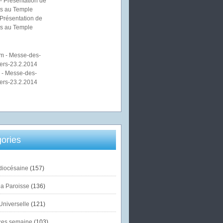
Présentation de
s au Temple
 - Messe-des-
ers-23.2.2014
ories
diocésaine
(157)
la Paroisse
(136)
Universelle
(121)
es semaine
(103)