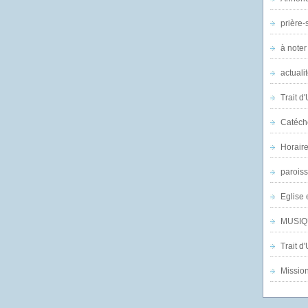
prière-s
à noter
actuali
Trait d
Catéch
Horair
parois
Eglise 
MUSIQ
Trait d
Mission