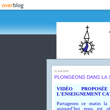
11 avril 2020
PLONGEONS DANS LA S
VIDÉO PROPOSÉ
L'ENSEIGNEMENT CA
Partageons ce matin la
aujourd’hui nous est o