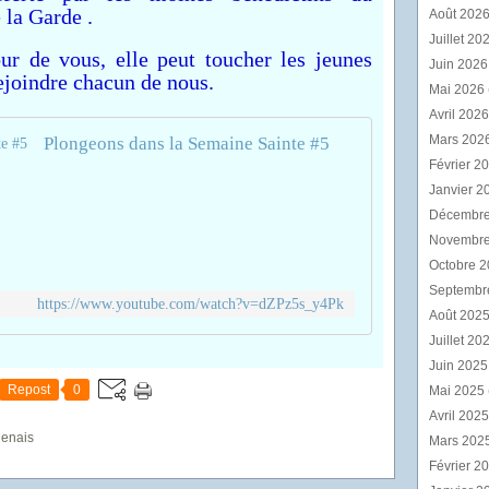
 la Garde .
Août 202
Juillet 20
ur de vous, elle peut toucher les jeunes
Juin 202
rejoindre chacun de nous.
Mai 2026
Avril 202
Mars 202
Plongeons dans la Semaine Sainte #5
Février 2
Janvier 2
Décembr
Novembr
Octobre 
Septembr
https://www.youtube.com/watch?v=dZPz5s_y4Pk
Août 202
Juillet 20
Juin 202
Repost
0
Mai 2025
Avril 202
genais
Mars 202
Février 2