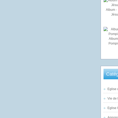
Album - 
Jésu
Album
Pompi
Catég
Eglise 
Vie de 
Eglise 
Annonc