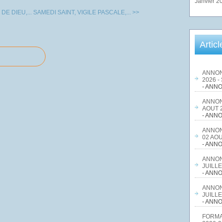
Janvier 2
E DIEU,...
SAMEDI SAINT, VIGILE PASCALE,... >>
Artic
ANNON
2026 -
- ANNO
ANNON
AOUT 2
- ANNO
ANNON
02 AOU
- ANNO
ANNON
JUILLE
- ANNO
ANNON
JUILLE
- ANNO
FORMA