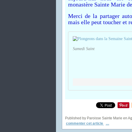
monastère Sainte Marie de
Merci de la partager auto
mais elle peut toucher et 
Samedi Saint
Published by Paroisse Sainte Marie en A
commenter cet article
…