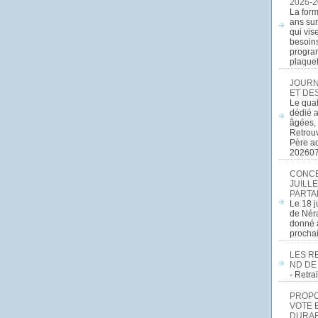
2026-2
La form
ans sur
qui vis
besoins
program
plaquett
JOURN
ET DE
Le quat
dédié a
âgées, 
Retrouv
Père a
20260
CONCE
JUILLE
PARTA
Le 18 j
de Néra
donné a
procha
LES R
ND DE
- Retr
PROPOS
VOTE 
DURAB