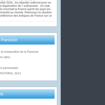
uillet 2026 , les députés voteront pour ou
la légalisation de l' euthanasie . Un vote
le inscrirait la France parmi les pays les
rmissifs au monde. Retrouvez la réaction
Conférence des évêques de France sur ce
 Paroisse
 et composition de la Paroisse
ns utiles
s paroissiales
PASTORAL 2014
es