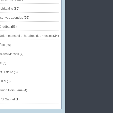
piritualité
(80)
 sur vos agendas
(66)
té-débat
(53)
'Union mensuel et horaires des messes
(34)
èse
(29)
es des Messes
(7)
se
(6)
et Histoire
(5)
UES
(5)
'Union Hors Série
(4)
 St Gabriel
(1)