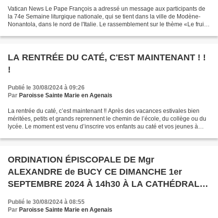
Vatican News Le Pape François a adressé un message aux participants de
la 74e Semaine liturgique nationale, qui se tient dans la ville de Modène-
Nonantola, dans le nord de l'Italie. Le rassemblement sur le thème «Le fruit
des lèvres qui confessent son...
LA RENTRÉE DU CATÉ, C'EST MAINTENANT ! !
!
Publié le 30/08/2024 à 09:26
Par
Paroisse Sainte Marie en Agenais
La rentrée du caté, c’est maintenant !! Après des vacances estivales bien
méritées, petits et grands reprennent le chemin de l’école, du collège ou du
lycée. Le moment est venu d’inscrire vos enfants au caté et vos jeunes à
l’aumônerie, pour cette nouvelle...
ORDINATION ÉPISCOPALE DE Mgr
ALEXANDRE de BUCY CE DIMANCHE 1er
SEPTEMBRE 2024 À 14h30 À LA CATHÉDRALE
SAINT CAPRAIS D'AGEN
Publié le 30/08/2024 à 08:55
Par
Paroisse Sainte Marie en Agenais