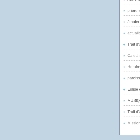
prière-s
à noter
actuali
Trait d
Catéch
Horair
parois
Eglise 
MUSIQ
Trait d
Mission