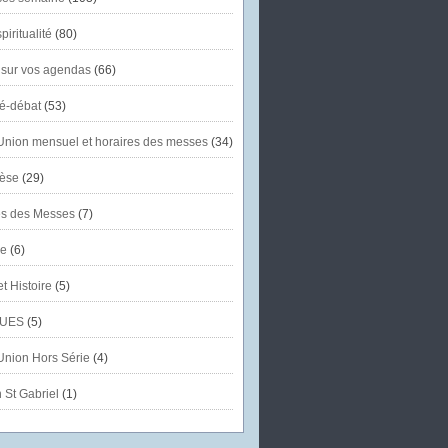
piritualité
(80)
 sur vos agendas
(66)
té-débat
(53)
'Union mensuel et horaires des messes
(34)
èse
(29)
es des Messes
(7)
se
(6)
et Histoire
(5)
UES
(5)
'Union Hors Série
(4)
 St Gabriel
(1)