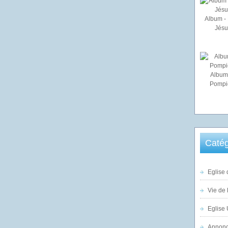
Album - 
Jésu
Album
Pompi
Catég
Eglise 
Vie de 
Eglise 
Annonc