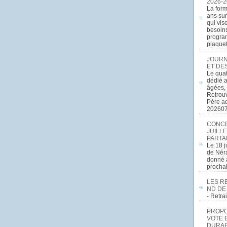
2026-2
La form
ans sur
qui vis
besoins
program
plaquett
JOURN
ET DE
Le quat
dédié a
âgées, 
Retrouv
Père a
20260
CONCE
JUILLE
PARTA
Le 18 j
de Néra
donné a
procha
LES R
ND DE
- Retr
PROPOS
VOTE 
DURAB