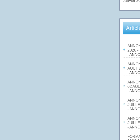
Janvier 2
Artic
ANNON
2026 -
- ANNO
ANNON
AOUT 2
- ANNO
ANNON
02 AOU
- ANNO
ANNON
JUILLE
- ANNO
ANNON
JUILLE
- ANNO
FORMA