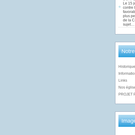
Le 15 j
contre 
favorab
plus pe
de la 
sujet....
Notre
Historique
Informatio
Links
Nos église
PROJET 
Imag