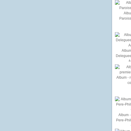
Albu
Paroiss
Album
Deleguee
A
Album - r
c
Album - 
Pere-Phi