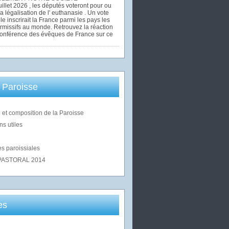
uillet 2026 , les députés voteront pour ou
la légalisation de l' euthanasie . Un vote
le inscrirait la France parmi les pays les
rmissifs au monde. Retrouvez la réaction
Conférence des évêques de France sur ce
 Paroisse
 et composition de la Paroisse
ns utiles
s paroissiales
PASTORAL 2014
es