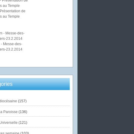
Présentation de
s au Temple
 - Messe-des-
ers-23.2.2014
ories
diocésaine
(157)
la Paroisse
(136)
Universelle
(121)
es semaine
(103)