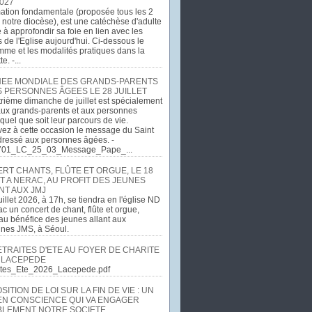
027
ation fondamentale (proposée tous les 2
 notre diocèse), est une catéchèse d'adulte
e à approfondir sa foie en lien avec les
 de l'Eglise aujourd'hui. Ci-dessous le
me et les modalités pratiques dans la
e. -...
EE MONDIALE DES GRANDS-PARENTS
S PERSONNES ÂGEES LE 28 JUILLET
rième dimanche de juillet est spécialement
ux grands-parents et aux personnes
quel que soit leur parcours de vie.
ez à cette occasion le message du Saint
dressé aux personnes âgées. -
701_LC_25_03_Message_Pape_...
RT CHANTS, FLÛTE ET ORGUE, LE 18
T A NERAC, AU PROFIT DES JEUNES
NT AUX JMJ
uillet 2026, à 17h, se tiendra en l'église ND
c un concert de chant, flûte et orgue,
u bénéfice des jeunes allant aux
ines JMS, à Séoul.
ETRAITES D'ETE AU FOYER DE CHARITE
 LACEPEDE
aites_Ete_2026_Lacepede.pdf
ITION DE LOI SUR LA FIN DE VIE : UN
EN CONSCIENCE QUI VA ENGAGER
LEMENT NOTRE SOCIETE